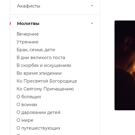
Акафисты
Молитвы
Вечерние
Утренние
Брак, семья, дети
В дни великого поста
В скорбях и искушениях
Во время эпидемии
Ко Пресвятой Богородице
Ко Святому Причащению
О болящих
О воинах
О даровании детей
О мире
О путешествующих