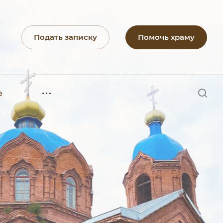
Подать записку
Помочь храму
е