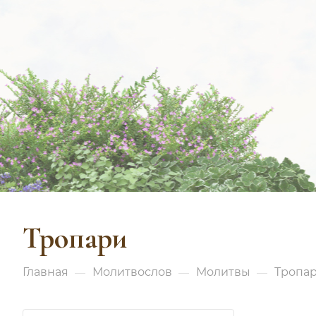
Тропари
Главная
Молитвослов
Молитвы
Тропа
—
—
—