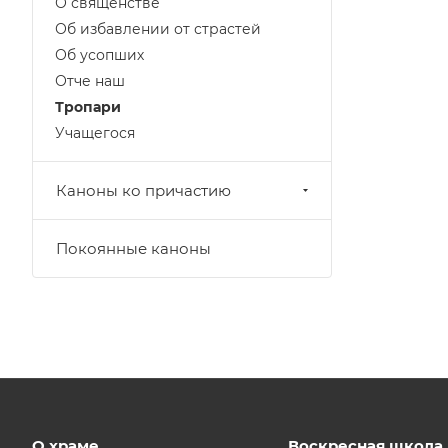
О священстве
Об избавлении от страстей
Об усопших
Отче наш
Тропари
Учащегося
Каноны ко причастию
Покоянные каноны
О храме
Воскресная школа