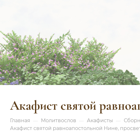
Акафист святой равноа
Главная
Молитвослов
Акафисты
Сборн
—
—
—
Акафист святой равноапостольной Нине, просве