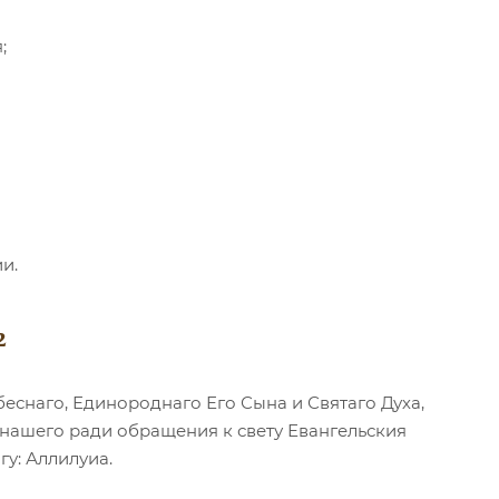
;
и.
2
снаго, Единороднаго Его Сына и Святаго Духа,
нашего ради обращения к свету Евангельския
у: Аллилуиа.