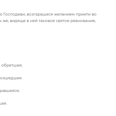
 Господеви, возгарашеся желанием приити во
 же, видяще в ней таковое святое ревнование,
 обретшая;
возшедшая.
дившаяся;
шая.