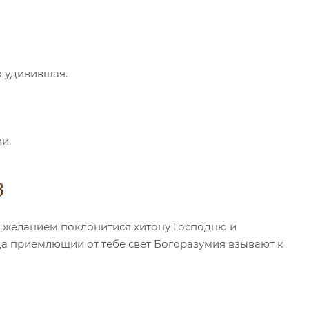
х удивившая.
и.
3
, желанием поклонитися хитону Господню и
 да приемлющии от тебе свет Богоразумия взывают к