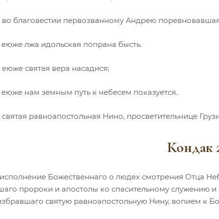
, во благовестии первозванному Андрею поревновавшая
, еюже лжа идольская попрана бысть.
 еюже святая вера насадися;
 еюже нам земным путь к небесем показуется.
 святая равноапостольная Нино, просветительнице Грузи
Кондак 
исполнение Божественнаго о людех смотрения Отца Небе
шаго пророки и апостолы ко спасительному служению и 
избравшаго святую равноапостольную Нину, вопием к Бог