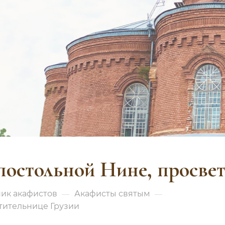
постольной Нине, просвет
ик акафистов
Акафисты святым
—
—
тительнице Грузии