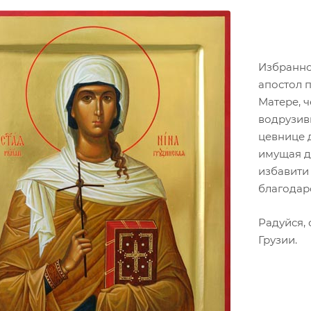
Избранно
апостол 
Матере, 
водрузив
цевнице д
имущая д
избавити 
благодар
Радуйся,
Грузии.