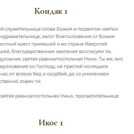
Кондак 1
й служительнице слова Божия и подвигом святых
подражательнице, залог благословения от Божия
честный крест приявшей и во стране Иверстей
шей, благодарственная хваления восписуем ти,
уховная, святая равноапостольная Нино. Ты же, яко
ерзновение ко Господу, не престай молящися
нас от всяких бед и скорбей, да со умилением
ственно зовем ти:
 святая равноапостольная Нино, просветительнице
Икос 1