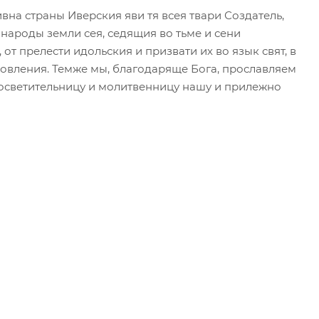
вна страны Иверския яви тя всея твари Создатель,
 народы земли сея, седящия во тьме и сени
 от прелести идольския и призвати их во язык свят, в
овления. Темже мы, благодаряще Бога, прославляем
росветительницу и молитвенницу нашу и прилежно