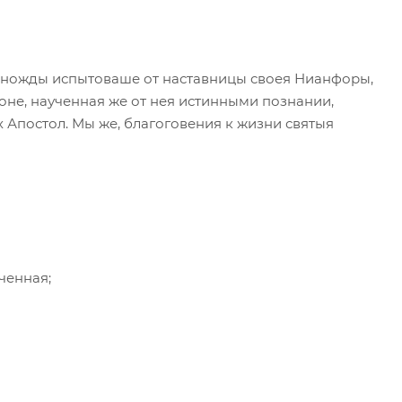
иножды испытоваше от наставницы своея Нианфоры,
оне, наученная же от нея истинными познании,
 Апостол. Мы же, благоговения к жизни святыя
ченная;