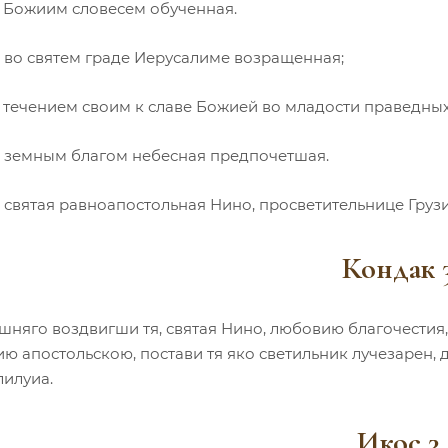
, Божиим словесем обученная.
, во святем граде Иерусалиме возращенная;
, течением своим к славе Божией во младости праведны
, земным благом небесная предпочетшая.
 святая равноапостольная Нино, просветительнице Грузи
Кондак 
шняго воздвигши тя, святая Нино, любовию благочестия
ию апостольскою, постави тя яко светильник лучезарен,
лилуиа.
Икос 3