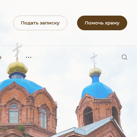
Подать записку
Помочь храму
е