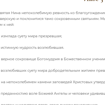
вятая Нина непоколебимую ревность ко благоугождению
Иверскую и поклонитися тамо сокровенным святыням. Мы
м к ней:
, измлада суету мира презревшая;
, истинную мудрость возлюбившая.
, верное сокровище Богомудрия в Божественном учении
, возлюбивших суету мира добродетельным житием пре
, на непоколебимем камени заповедей Христовых утвер
, преданностию воле Божией Ангелы и человеки удивив
, постом и молитвою плоть свою духови покорившая;