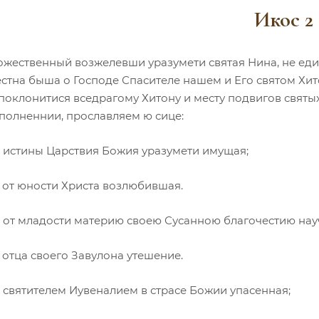
Икос 2
ожественный возжелевши уразумети святая Нина, не ед
естна быша о Господе Спасителе нашем и Его святом Хит
поклонитися вседрагому Хитону и месту подвигов святых
полненнии, прославляем ю сице:
, истины Царствия Божия уразумети имущая;
, от юности Христа возлюбившая.
, от младости материю своею Сусанною благочестию нау
 отца своего Завулона утешение.
 святителем Иувеналием в страсе Божии упасенная;