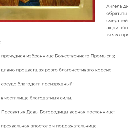
Ангела ди
обратити
смертней,
люди обн
тя яко п
:
, пречудная избраннице Божественнаго Промысла;
, дивно процветшая розго благочестиваго корене.
, сосуде благодати преизрядный;
, вместилище благодатныя силы.
, Пресвятыя Девы Богородицы верная посланнице;
, прехвальная апостолом подражательнице.