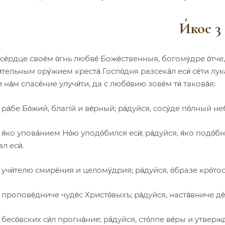
И́кос 3
се́рдце свое́м о́гнь любве́ Боже́ственныя, богому́дре о́тче,
тельным ору́жием креста́ Госпо́дня разсека́л еси́ се́ти лука́в
 на́м спасе́ние улучи́ти, да с любо́вию зове́м ти́ такова́я:
 ра́бе Бо́жий, благíй и ве́рный; ра́дуйся, сосу́де по́лный не
 я́ко упова́нием Но́ю уподо́бился еси́; ра́дуйся, я́ко подо́
л еси́.
, учи́телю смире́ния и целому́дрия; ра́дуйся, о́бразе кро́то
 пропове́дниче чуде́с Христо́выхъ; ра́дуйся, наста́вниче де
 бесо́вских си́л прогна́ние; ра́дуйся, сто́лпе ве́ры и утверж