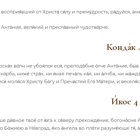
 восприя́вший от Христа́ си́лу и прему́дрость; ра́дуйся, вм
, Анто́ние, вели́кий и пресла́вный чудотво́рче.
Конда́к 
ски́х во́лн не убоя́лся еси́, преподо́бне о́тче Анто́ние, бы́в
ко́рбь, ниже́ стра́х, ни и́ная печа́ль ка́я, ни а́лчба, ни жа́жда.
си́ моля́ся Христу́ Бо́гу и Пречи́стей Его́ Ма́тери, и веселя́с
И́кос 4
 ди́вное твое́ от ю́га к се́веру прехожде́ние, богоно́сне А
ою Бо́жиею в Но́вград, я́ко а́нгела во пло́ти разуме́юще тя́, во