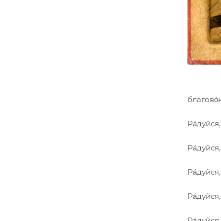
благово́
Ра́дуйся
Ра́дуйся
Ра́дуйся
Ра́дуйся
Ра́дуйся