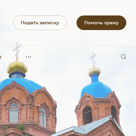
Подать записку
Помочь храму
е