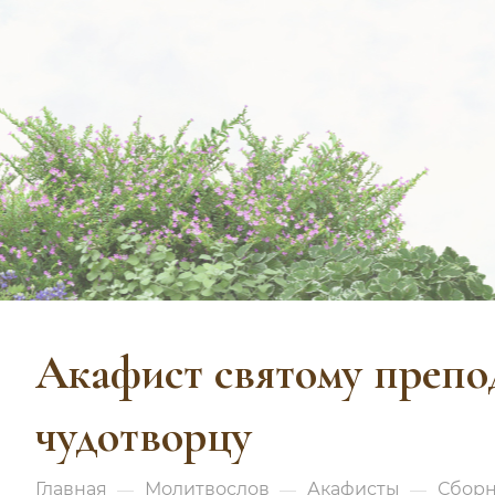
Акафист святому преп
чудотворцу
Главная
Молитвослов
Акафисты
Сборн
—
—
—