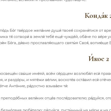
Конда́к 
по́дь Бо́г тве́рдое жела́ние души́ твоея́ сохрани́тися от вреж
ика тя́ сотвори́ в земли́ тебе́ еще́ чужде́й, оба́че по ве́ре 
и́м Бо́га, ди́вно прославля́ющаго святы́я Своя́, вопию́ще Е
И́кос 2
освеще́н свы́ше име́яй, все́м се́рдцем возлюби́л еси́ право
, и раздо́ры, и мяте́жи ве́лии, восхоте́в оста́вил еси́ оте́ч
 о́тче Анто́ние, ра́достно взыва́ем ти́:
, преподо́бных вели́ких отце́в после́дователю; ра́дуйся, от
, безмо́лвия люби́телю; ра́дуйся, пусты́нный на мо́ри и на с