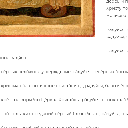
до́брым по
Христу́ по
моли́ся о 
Ра́дуйся, 
ра́дуйся, 
Ра́дуйся, 
нное кади́ло.
, ве́рных нело́жное утвержде́ние; ра́дуйся, неве́рных бог
, христиа́н благооти́шное приста́нище; ра́дуйся, благоче́ст
, кре́пкое корми́ло Це́ркве Христо́вы; ра́дуйся, непоколеб
, апо́стольских преда́ний ве́рный блюсти́телю; ра́дуйся, пр
, Анто́ние, вели́кий и пресла́вный чудотво́рче.