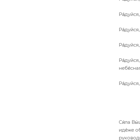
Ра́дуйся,
Ра́дуйся,
Ра́дуйся
Ра́дуйся
небе́сна
Ра́дуйся
Си́ла Вы́
иде́же об
руководи́