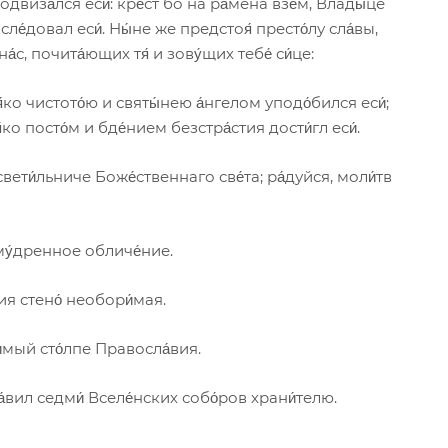
двиза́лся еси́: кре́ст бо на ра́мена взе́м, Влады́це
сле́довал еси́. Ны́не же предстоя́ престо́лу сла́вы,
на́с, почита́ющих тя́ и зову́щих тебе́ си́це:
я́ко чистото́ю и святы́нею а́нгелом уподо́бился еси́;
я́ко посто́м и бде́нием безстра́стия дости́гл еси́.
свети́льниче Боже́ственнаго све́та; ра́дуйся, моли́тв
ому́дренное обличе́ние.
ия стено́ необори́мая.
и́мый сто́лпе Правосла́вия.
а́вил седми́ Вселе́нских собо́ров храни́телю.