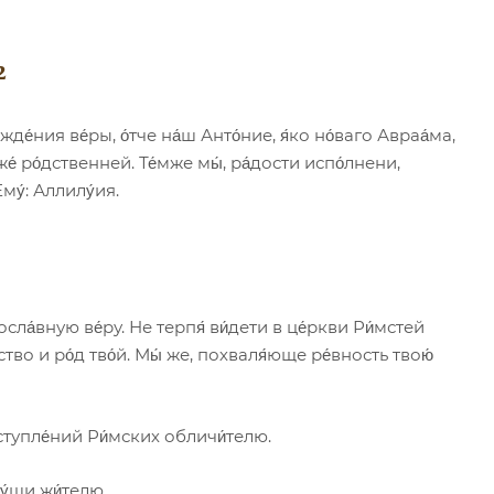
2
де́ния ве́ры, о́тче на́ш Анто́ние, я́ко но́ваго Авраа́ма,
уже́ ро́дственней. Те́мже мы́, ра́дости испо́лнени,
му́: Аллилу́ия.
сла́вную ве́ру. Не терпя́ ви́дети в це́ркви Ри́мстей
ество и ро́д тво́й. Мы́ же, похваля́юще ре́вность твою́
ступле́ний Ри́мских обличи́телю.
у́ши жи́телю.