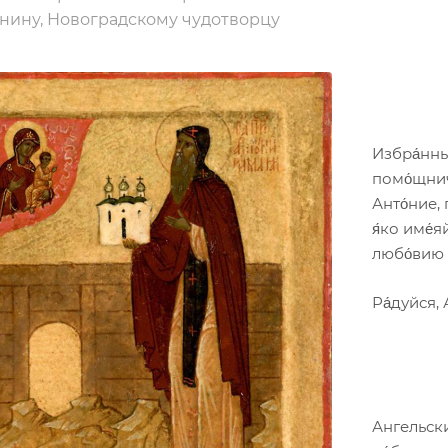
ину, Новоградскому чудотворцу
Избра́нны
помо́щнич
Анто́ние, 
я́ко име́я
любо́вию 
Ра́дуйся, 
Ангельски