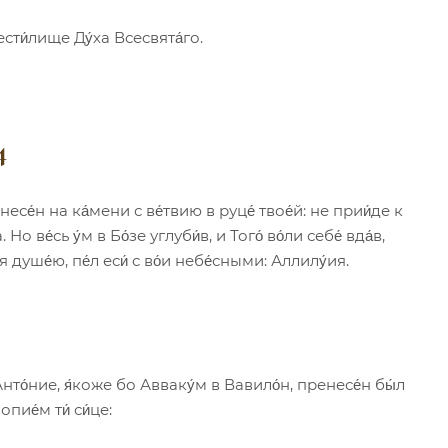
ести́лище Ду́ха Всесвята́го.
4
 несе́н на ка́мени с ве́твию в руце́ твое́й: не прии́де к
 Но ве́сь у́м в Бо́зе углуби́в, и Того́ во́ли себе́ вда́в,
я душе́ю, пе́л еси́ с во́и небе́сными: Аллилу́ия.
нто́ние, я́коже бо Авваку́м в Вавило́н, пренесе́н бы́л
пие́м ти́ си́це: