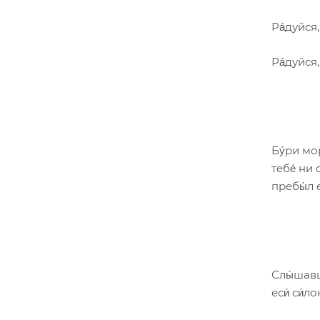
Ра́дуйся,
Ра́дуйся
Бу́ри мор
тебе́ ни с
пребы́л е
Слы́шавше
еси́ си́л