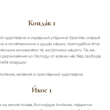
Конда́к 1
й чудотво́рче и изря́дный уго́дниче Христо́в, ско́рый
е и моли́твенниче о душа́х на́ших, преподо́бне о́тче
пе́сньми восхваля́ем тя́, засту́пника на́шего. Ты́ же,
й дерзнове́ние ко Го́споду, от вся́ких на́с бе́д свободи́,
тебе́ зову́щих:
Анто́ние, вели́кий и пресла́вный чудотво́рче.
И́кос 1
 на земли́ пожи́в, богому́дре Анто́ние, по́двигом