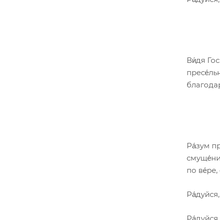
Ви́дя Гос
пресе́льн
благодар
Ра́зум пр
смуще́ния
по ве́ре,
Ра́дуйся
Ра́дуйся