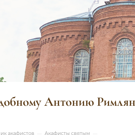
одобному Антонию Римлян
ик акафистов
Акафисты святым
—
—