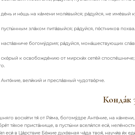
 де́нь и но́щь на ка́мени моли́выйся; ра́дуйся, не име́вый к
 пусты́нным зла́ком пита́выйся; ра́дуйся, по́стников похвал
, наста́вниче богому́дрия; ра́дуйся, мона́шествующих сла́в
, ско́рый к освобожде́нию от мирски́х сете́й споспе́шниче;
го.
, Анто́ние, вели́кий и пресла́вный чудотво́рче.
Конда́к 
шняго восхи́ти тя́ от Ри́ма, богому́дре Анто́ние, на ка́мени, 
ре́т ти́хое приста́нище, в пусты́ни всели́лся еси́, неле́но
л еси́ в Ца́рствие Бо́жие духо́вная ча́да твоя́, научи́в и́х ед