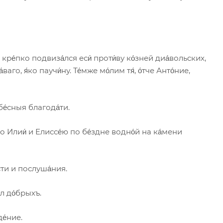
 кре́пко подвиза́лся еси́ проти́ву ко́зней диа́вольских,
аго, я́ко паучи́ну. Те́мже мо́лим тя́, о́тче Анто́ние,
бе́сныя благода́ти.
бно Илии́ и Елиссе́ю по бе́здне водно́й на ка́мени
сти и послуша́ния.
́л до́брыхъ.
де́ние.