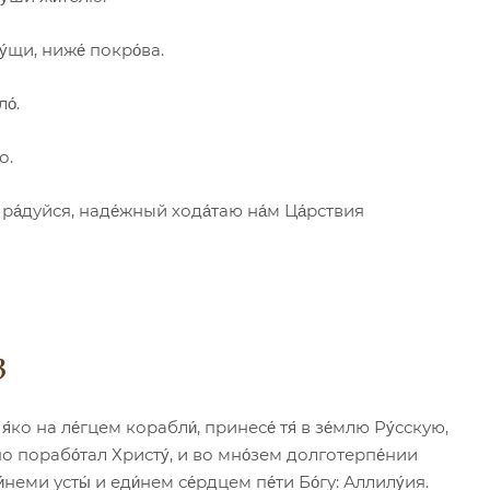
у́щи, ниже́ покро́ва.
о́.
о.
 ра́дуйся, наде́жный хода́таю на́м Ца́рствия
3
я́ко на ле́гцем корабли́, принесе́ тя́ в зе́млю Ру́сскую,
стно порабо́тал Христу́, и во мно́зем долготерпе́нии
и́неми усты́ и еди́нем се́рдцем пе́ти Бо́гу: Аллилу́ия.