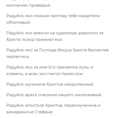
молчанию приведый.
Радуйся, яко ложная противу тебе свидетели
обличивый.
Радуйся, яко влеком на судилище, радостно за
Христа позор приимал еси.
Радуйся, яко за Господа Иисуса Христа безчестие
терпел еси.
Радуйся, яко за имя Его пресвятое хулы, и
клеветы, и всяк зол глагол приял еси.
Радуйся, мучениче Христов неодоленный.
Радуйся, врага спасения нашего низложивый.
Радуйся, апостоле Христов, первомучениче и
архидиаконе Стефане.