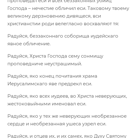
проповедал еси и всех беззаконных убийц
Господа – нечестие обличил еси. Таковому твоему
великому дерзновению дивящеся, вси
христианстии роди велегласно восхваляют тя:
Радуйся, беззаконнаго соборища иудейскаго
явное обличение.
Радуйся, Христа Господа сему сонмищу
проповедниче неустрашимый.
Радуйся, яко конец почитания храма
Иерусалимскаго яве предрекл еси.
Радуйся, яко всех иудеев, во Христа неверующих,
жестоковыйными именовал еси.
Радуйся, яко у тех же неверующих необрезанное
сердце и необрезанная ушеса узрел еси.
Радуйся, и отцев их, и их самех, яко Духу Святому