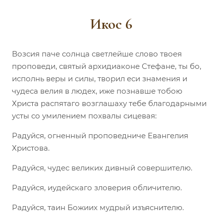
Икос 6
Возсия паче солнца светлейше слово твоея
проповеди, святый архидиаконе Стефане, ты бо,
исполнь веры и силы, творил еси знамения и
чудеса велия в людех, иже познавше тобою
Христа распятаго возглашаху тебе благодарными
усты со умилением похвалы сицевая:
Радуйся, огненный проповедниче Евангелия
Христова.
Радуйся, чудес великих дивный совершителю.
Радуйся, иудейскаго зловерия обличителю.
Радуйся, таин Божиих мудрый изъяснителю.