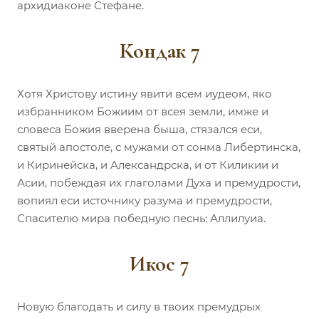
архидиаконе Стефане.
Кондак 7
Хотя Христову истину явити всем иудеом, яко
избранником Божиим от всея земли, имже и
словеса Божия вверена быша, стязался еси,
святый апостоле, с мужами от сонма Либертинска,
и Киринейска, и Александрска, и от Киликии и
Асии, побеждая их глаголами Духа и премудрости,
вопиял еси источнику разума и премудрости,
Спасителю мира победную песнь: Аллилуиа.
Икос 7
Новую благодать и силу в твоих премудрых