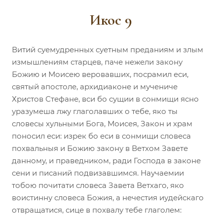
Икос 9
Витий суемудренных суетным преданиям и злым
измышлениям старцев, паче нежели закону
Божию и Моисею веровавших, посрамил еси,
святый апостоле, архидиаконе и мучениче
Христов Стефане, вси бо сущии в сонмищи ясно
уразумеша лжу глаголавших о тебе, яко ты
словесы хульными Бога, Моисея, Закон и храм
поносил еси: изрек бо еси в сонмищи словеса
похвальныя и Божию закону в Ветхом Завете
данному, и праведником, ради Господа в законе
сени и писаний подвизавшимся. Научаемии
тобою почитати словеса Завета Ветхаго, яко
воистинну словеса Божия, а нечестия иудейскаго
отвращатися, сице в похвалу тебе глаголем: