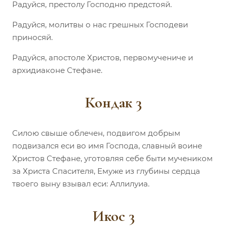
Радуйся, престолу Господню предстояй.
Радуйся, молитвы о нас грешных Господеви
приносяй.
Радуйся, апостоле Христов, первомучениче и
архидиаконе Стефане.
Кондак 3
Силою свыше облечен, подвигом добрым
подвизался еси во имя Господа, славный воине
Христов Стефане, уготовляя себе быти мучеником
за Христа Спасителя, Емуже из глубины сердца
твоего выну взывал еси: Аллилуиа.
Икос 3