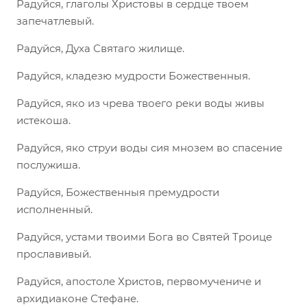
Радуйся, глаголы Христовы в сердце твоем
запечатлевый.
Радуйся, Духа Святаго жилище.
Радуйся, кладезю мудрости Божественныя.
Радуйся, яко из чрева твоего реки воды живы
истекоша.
Радуйся, яко струи воды сия мнозем во спасение
послужиша.
Радуйся, Божественныя премудрости
исполненный.
Радуйся, устами твоими Бога во Святей Троице
прославивый.
Радуйся, апостоле Христов, первомучениче и
архидиаконе Стефане.