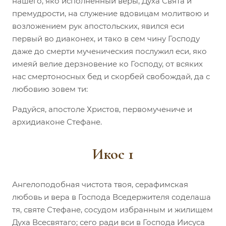
нашего, яко исполненный веры, Духа Свята и
премудрости, на служение вдовицам молитвою и
возложением рук апостольских, явился еси
первый во диаконех, и тако в сем чину Господу
даже до смерти мученическия послужил еси, яко
имеяй велие дерзновение ко Господу, от всяких
нас смертоносных бед и скорбей свобождай, да с
любовию зовем ти:
Радуйся, апостоле Христов, первомучениче и
архидиаконе Стефане.
Икос 1
Ангелоподобная чистота твоя, серафимская
любовь и вера в Господа Вседержителя соделаша
тя, святе Стефане, сосудом избранным и жилищем
Духа Всесвятаго; сего ради вси в Господа Иисуса