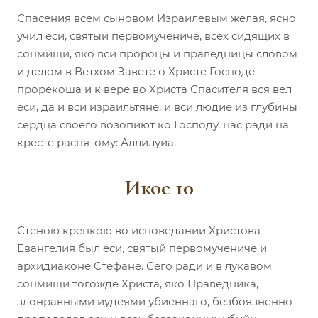
Спасения всем сыновом Израилевым желая, ясно
учил еси, святый первомучениче, всех сидящих в
сонмищи, яко вси пророцы и праведницы словом
и делом в Ветхом Завете о Христе Господе
прорекоша и к вере во Христа Спасителя вся вел
еси, да и вси израильтяне, и вси людие из глубины
сердца своего возопиют ко Господу, нас ради на
кресте распятому: Аллилуиа.
Икос 10
Стеною крепкою во исповедании Христова
Евангелия был еси, святый первомучениче и
архидиаконе Стефане. Сего ради и в лукавом
сонмищи тогожде Христа, яко Праведника,
злонравными иудеями убиеннаго, безбоязненно