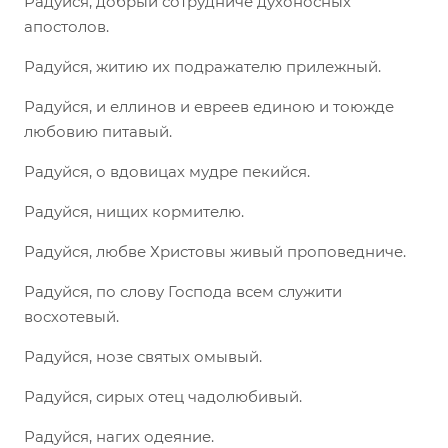
Радуйся, добрый сотрудниче духоносных
апостолов.
Радуйся, житию их подражателю прилежный.
Радуйся, и еллинов и евреев единою и тоюжде
любовию питавый.
Радуйся, о вдовицах мудре пекийся.
Радуйся, нищих кормителю.
Радуйся, любве Христовы живый проповедниче.
Радуйся, по слову Господа всем служити
восхотевый.
Радуйся, нозе святых омывый.
Радуйся, сирых отец чадолюбивый.
Радуйся, нагих одеяние.