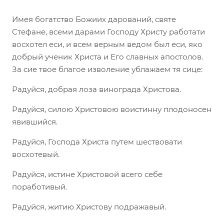
Имея богатство Божиих дарований, святе
Стефане, всеми дарами Господу Христу работати
восхотел еси, и всем верным ведом был еси, яко
добрый ученик Христа и Его славных апостолов.
За сие твое благое изволение ублажаем тя сице:
Радуйся, добрая лоза винограда Христова.
Радуйся, силою Христовою воистинну плодоносен
явившийся.
Радуйся, Господа Христа путем шествовати
восхотевый.
Радуйся, истине Христовой всего себе
поработивый.
Радуйся, житию Христову подражавый.