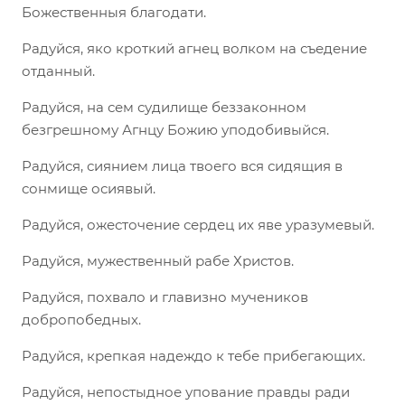
Божественныя благодати.
Радуйся, яко кроткий агнец волком на съедение
отданный.
Радуйся, на сем судилище беззаконном
безгрешному Агнцу Божию уподобивыйся.
Радуйся, сиянием лица твоего вся сидящия в
сонмище осиявый.
Радуйся, ожесточение сердец их яве уразумевый.
Радуйся, мужественный рабе Христов.
Радуйся, похвало и главизно мучеников
добропобедных.
Радуйся, крепкая надеждо к тебе прибегающих.
Радуйся, непостыдное упование правды ради