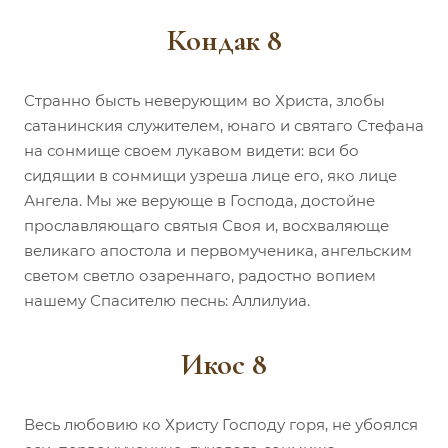
Кондак 8
Странно бысть неверующим во Христа, злобы
сатанинския служителем, юнаго и святаго Стефана
на сонмище своем лукавом видети: вси бо
сидящии в сонмищи узреша лице его, яко лице
Ангела. Мы же верующе в Господа, достойне
прославляющаго святыя Своя и, восхваляюще
великаго апостола и первомученика, ангельским
светом светло озареннаго, радостно вопием
нашему Спасителю песнь: Аллилуиа.
Икос 8
Весь любовию ко Христу Господу горя, не убоялся