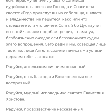
еси, первомучениче, лукаваго сонмища
иудейскаго, словеса же Господа и Спасителя
своего: «Егда приведут вы на соборища, и власти,
и владычества, не пецытеся, како или что
отвещаете или что речете: Святый бо Дух научит
вы в той час, яже подобает рещи», – памятуя,
безбоязненно ожидал еси беззаконнаго судии
злаго вопрошения. Сего ради и мы, созерцая лице
твое, яко лице Ангела, своими нечистыми устами
дерзаем тебе глаголати:
Радуйся, ангельским сиянием осиянный.
Радуйся, огнь благодати Божественныя яве
восприявый.
Радуйся, мудрый исповедниче святаго Евангелия
Христова.
Радуйся, провозвестниче несказанныя