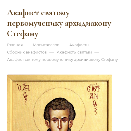
Акафист святому
первомученику архидиакону
Стефану
—
—
—
Главная
Молитвослов
Акафисты
—
—
Сборник акафистов
Акафисты святым
Акафист святому первомученику архидиакону Стефану