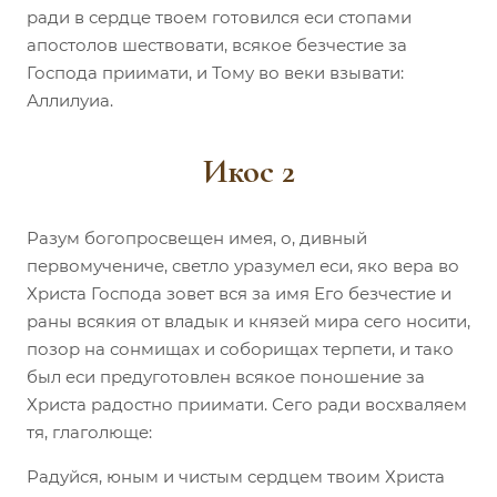
ради в сердце твоем готовился еси стопами
апостолов шествовати, всякое безчестие за
Господа приимати, и Тому во веки взывати:
Аллилуиа.
Икос 2
Разум богопросвещен имея, о, дивный
первомучениче, светло уразумел еси, яко вера во
Христа Господа зовет вся за имя Его безчестие и
раны всякия от владык и князей мира сего носити,
позор на сонмищах и соборищах терпети, и тако
был еси предуготовлен всякое поношение за
Христа радостно приимати. Сего ради восхваляем
тя, глаголюще:
Радуйся, юным и чистым сердцем твоим Христа