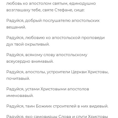
любовь ко апостолом святым, единодушно
возглашаху тебе, святе Стефане, сице:
Радуйся, добрый послушателю апостольских
вещаний.
Радуйся, любовию ко апостольской проповеди
дух твой окрыливый.
Радуйся, всякому слову апостольскому
всеусердно внимавый.
Радуйся, апостолы, устроители Церкви Христовы,
почитавый.
Радуйся, устами Христовыми апостолов
именовавый.
Радуйся, таин Божиих строителей в них видевый.
Радуйся, яко самовидцы Слова и слуги Христовы