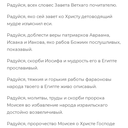
Радуйся, всех словес Завета Ветхаго почитателю.
Радуйся, яко сей завет ко Христу детоводящий
мудре изъяснил еси.
Радуйся, доблести веры патриархов Авраама,
Исаака и Иакова, яко рабов Божиих послушливых,
показавый.
Радуйся, скорби Иосифа и мудрость его в Египте
прославивый.
Радуйся, тяжкия и горькия работы фараоновы
народа твоего в Египте живо описавый.
Радуйся, молитвы, труды и скорби пророка
Моисея во избавление народа израильскаго
достойно возвеличивый.
Радуйся, пророчество Моисея о Христе Господе