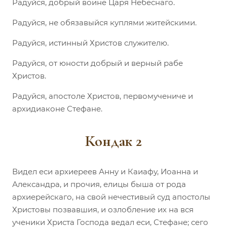
Радуйся, добрый воине Царя Небеснаго.
Радуйся, не обязавыйся куплями житейскими.
Радуйся, истинный Христов служителю.
Радуйся, от юности добрый и верный рабе
Христов.
Радуйся, апостоле Христов, первомучениче и
архидиаконе Стефане.
Кондак 2
Видел еси архиереев Анну и Каиафу, Иоанна и
Александра, и прочия, елицы быша от рода
архиерейскаго, на свой нечестивый суд апостолы
Христовы позвавшия, и озлобление их на вся
ученики Христа Господа ведал еси, Стефане; сего