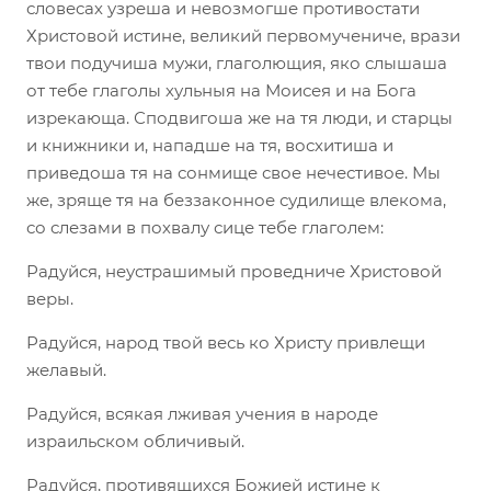
словесах узреша и невозмогше противостати
Христовой истине, великий первомучениче, врази
твои подучиша мужи, глаголющия, яко слышаша
от тебе глаголы хульныя на Моисея и на Бога
изрекающа. Сподвигоша же на тя люди, и старцы
и книжники и, нападше на тя, восхитиша и
приведоша тя на сонмище свое нечестивое. Мы
же, зряще тя на беззаконное судилище влекома,
со слезами в похвалу сице тебе глаголем:
Радуйся, неустрашимый проведниче Христовой
веры.
Радуйся, народ твой весь ко Христу привлещи
желавый.
Радуйся, всякая лживая учения в народе
израильском обличивый.
Радуйся, противящихся Божией истине к