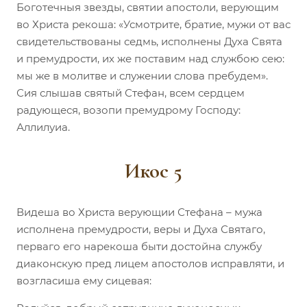
Боготечныя звезды, святии апостоли, верующим
во Христа рекоша: «Усмотрите, братие, мужи от вас
свидетельствованы седмь, исполнены Духа Свята
и премудрости, их же поставим над службою сею:
мы же в молитве и служении слова пребудем».
Сия слышав святый Стефан, всем сердцем
радующеся, возопи премудрому Господу:
Аллилуиа.
Икос 5
Видеша во Христа верующии Стефана – мужа
исполнена премудрости, веры и Духа Святаго,
перваго его нарекоша быти достойна службу
диаконскую пред лицем апостолов исправляти, и
возгласиша ему сицевая: