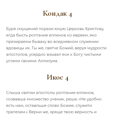
Кондак 4
Буря смущений порази юную Церковь Христову,
егда бысть роптание еллинов ко евреем, яко
презираеми бываху во вседневном служении
вдовицы их. Ты же, святче Божий, веруя мудрости
апостолов, усердно взывал еси к Богу чистыми
устами своими: Аллилуиа.
Икос 4
Слыша святии апостолы роптание еллинов,
созвавша множество ученик, реша: «Не удобно
есть нам, оставльше слово Божие, служити
трапезам.» Верни же, зряще твою верность и