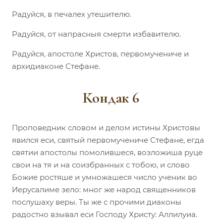
Радуйся, в печалех утешителю.
Радуйся, от напрасныя смерти избавителю.
Радуйся, апостоле Христов, первомучениче и
архидиаконе Стефане.
Кондак 6
Проповедник словом и делом истины Христовы
явился еси, святый первомучениче Стефане, егда
святии апостолы помолившеся, возложиша руце
свои на тя и на соизбранных с тобою, и слово
Божие ростяше и умножашеся число ученик во
Иерусалиме зело: мног же народ священников
послушаху веры. Ты же с прочими диаконы
радостно взывал еси Господу Христу: Аллилуиа.