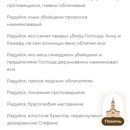
противящихся, гневно обличивый.
Радуйся, оных убийцами пророков
наименовавый.
Радуйся, яко самех первых убийц Господа, Анну и
Каиафу, на сем сонмищи явно обличил еси.
Радуйся, яко весь синедрион убийцами и
предателями Господа дерзновенно наименовал
еси.
Радуйся, грехов людских обличителю.
Радуйся, покаяния проповедниче.
Радуйся, братолюбия наставниче.
Радуйся, апостоле Христов, первомучениче и
Помочь
архидиаконе Стефане.