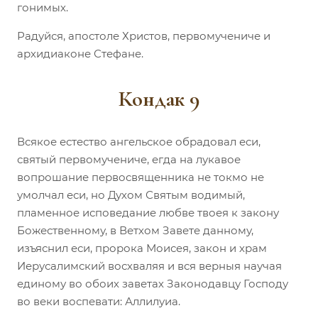
гонимых.
Радуйся, апостоле Христов, первомучениче и
архидиаконе Стефане.
Кондак 9
Всякое естество ангельское обрадовал еси,
святый первомучениче, егда на лукавое
вопрошание первосвященника не токмо не
умолчал еси, но Духом Святым водимый,
пламенное исповедание любве твоея к закону
Божественному, в Ветхом Завете данному,
изъяснил еси, пророка Моисея, закон и храм
Иерусалимский восхваляя и вся верныя научая
единому во обоих заветах Законодавцу Господу
во веки воспевати: Аллилуиа.