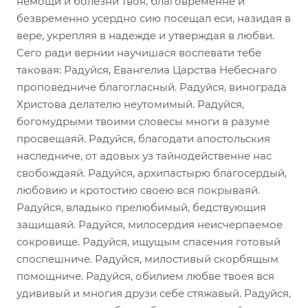
немощи и болезни твоя, благовременне и
безвременно усердно сию посещал еси, назидая в
вере, укрепляя в надежде и утверждая в любви.
Сего ради вернии научишася воспевати тебе
таковая: Радуйся, Евангелиа Царства Небеснаго
проповедниче благогласный. Радуйся, винограда
Христова делателю неутомимый. Радуйся,
богомудрыми твоими словесы многи в разуме
просвещаяй. Радуйся, благодати апостольския
наследниче, от адовых уз тайнодейственне нас
свобождаяй. Радуйся, архипастырю благосердый,
любовию и кротостию своею вся покрываяй.
Радуйся, владыко прелюбимый, бедствующия
защищаяй. Радуйся, милосердия неисчерпаемое
сокровище. Радуйся, ищущым спасения готовый
споспешниче. Радуйся, милостивый скорбящым
помощниче. Радуйся, обилием любве твоея вся
удививый и многия друзи себе стяжавый. Радуйся,