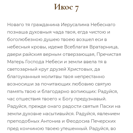
Икос 7
Новаго тя гражданина Иерусалима Небеснаго
познаша духовныя чада твоя, егда чистою и
боголюбезною душею твоею возшел еси в
небесныя кровы, идеже Всеблагая Вратарница,
двери райския верным отверзающая, Пречистая
Матерь Господа Небеси и земли ввела тя в
светозарный круг друзей Христовых, да
благоуханныя молитвы твоя непрестанно
возносиши за почитающих любовию святую
память твою и благодарно вопиющих: Радуйся,
час отшествия твоего к Богу предузнавый.
Радуйся, прежде онаго радости святыя Пасхи на
земли духовне насытивыйся. Радуйся, явлением
преподобных Антониа и Феодосиа Печерских
пред кончиною твоею утешенный. Радуйся, во