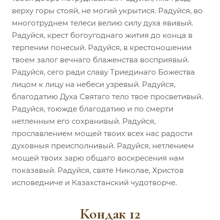
верху горы стояй, не могий укрытися. Радуйся, во
многотруднем телеси велию силу духа явивый.
Радуйся, крест богоугоднаго жития до конца в
терпении понесый. Радуйся, в крестоношении
твоем залог вечнаго блаженства восприявый.
Радуйся, сего ради славу Триединаго Божества
лицом к лицу на небеси узревый. Радуйся,
благодатию Духа Святаго тело твое просветивый.
Радуйся, тоюжде благодатию и по смерти
нетленным его сохранивый. Радуйся,
прославлением мощей твоих всех нас радости
духовныя преисполнивый. Радуйся, нетлением
мощей твоих зарю общаго воскресения нам
показавый. Радуйся, святе Николае, Христов
исповедниче и Казахстанский чудотворче.
Кондак 12