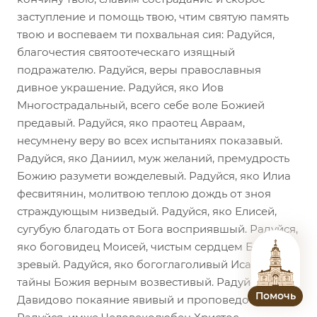
заступление и помощь твою, чтим святую память
твою и воспеваем ти похвальная сия: Радуйся,
благочестия святоотеческаго изящный
подражателю. Радуйся, веры православныя
дивное украшение. Радуйся, яко Иов
Многострадальный, всего себе воле Божией
предавый. Радуйся, яко праотец Авраам,
несумнену веру во всех испытаниях показавый.
Радуйся, яко Даниил, муж желаний, премудрость
Божию разумети вожделевый. Радуйся, яко Илиа
фесвитянин, молитвою теплою дождь от зноя
страждующым низведый. Радуйся, яко Елисей,
сугубую благодать от Бога восприявшый. Радуйся,
яко боговидец Моисей, чистым сердцем Бога
зревый. Радуйся, яко богоглаголивый Исаиа,
тайны Божия верным возвестивый. Радуйся,
Помочь
Давидово покаяние явивый и проповедовавый.