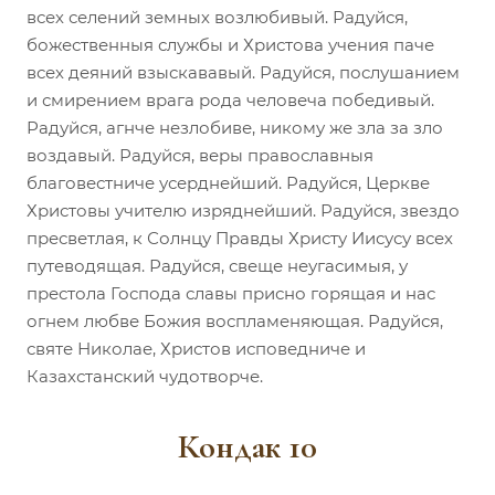
всех селений земных возлюбивый. Радуйся,
божественныя службы и Христова учения паче
всех деяний взыскававый. Радуйся, послушанием
и смирением врага рода человеча победивый.
Радуйся, агнче незлобиве, никому же зла за зло
воздавый. Радуйся, веры православныя
благовестниче усерднейший. Радуйся, Церкве
Христовы учителю изряднейший. Радуйся, звездо
пресветлая, к Солнцу Правды Христу Иисусу всех
путеводящая. Радуйся, свеще неугасимыя, у
престола Господа славы присно горящая и нас
огнем любве Божия воспламеняющая. Радуйся,
святе Николае, Христов исповедниче и
Казахстанский чудотворче.
Кондак 10