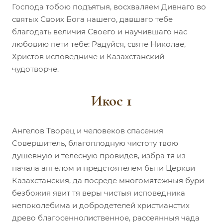
Господа тобою подъятыя, восхваляем Дивнаго во
святых Своих Бога нашего, давшаго тебе
благодать величия Своего и научившаго нас
любовию пети тебе: Радуйся, святе Николае,
Христов исповедниче и Казахстанский
чудотворче.
Икос 1
Ангелов Творец и человеков спасения
Совершитель, благоплодную чистоту твою
душевную и телесную провидев, избра тя из
начала ангелом и предстоятелем быти Церкви
Казахстанския, да посреде многомятежныя бури
безбожия явит тя веры чистыя исповедника
непоколебима и добродетелей христианстих
древо благосеннолиственное, рассеянныя чада