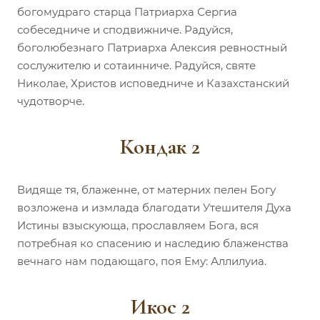
богомудраго старца Патриарха Сергиа
собеседниче и сподвижниче. Радуйся,
боголюбезнаго Патриарха Алексия ревностный
сослужителю и сотаинниче. Радуйся, святе
Николае, Христов исповедниче и Казахстанский
чудотворче.
Кондак 2
Видяще тя, блаженне, от матерних пелен Богу
возложена и измлада благодати Утешителя Духа
Истины взыскующа, прославляем Бога, вся
потребная ко спасению и наследию блаженства
вечнаго нам подающаго, поя Ему: Аллилуиа.
Икос 2