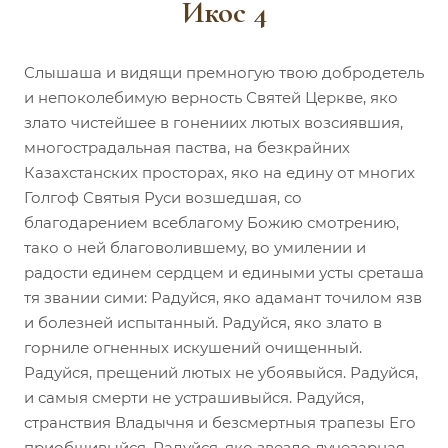
Икос 4
Слышаша и видящи премногую твою добродетель
и непоколебимую верность Святей Церкве, яко
злато чистейшее в гонениих лютых возсиявшия,
многострадальная паства, на безкрайних
Казахстанских просторах, яко на едину от многих
Голгоф Святыя Руси возшедшая, со
благодарением всеблагому Божию смотрению,
тако о ней благоволившему, во умилении и
радости единем сердцем и едиными усты среташа
тя звании сими: Радуйся, яко адамант точилом язв
и болезней испытанный. Радуйся, яко злато в
горниле огненных искушений очищенный.
Радуйся, прещений лютых не убоявыйся. Радуйся,
и самыя смерти не устрашивыйся. Радуйся,
странствия Владычня и безсмертныя трапезы Его
приобщивыйся. Радуйся, яко звездо лучезарная,