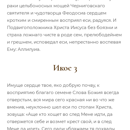
раки цельбоносных мощей Черниговскаго
святителя и чудотворца Феодосиа сердцем
кротким и смиренным восприял еси, радуяся. И
Подвигоположника Христа Иисуса без боязни и
страха ложнаго чисте в роде сем, прелюбодейнем
и грешнем, исповедал еси, непрестанно воспевая
Ему: Аллилуиа.
Икос 3
Имуще сердце твое, яко добрую почву, к
восприятию благаго семене Слова Божия всегда
отверстым, вся мира сего красная ни во что же
вменив, неуклонно шел еси по стопам Христа,
зовуща: «Аще кто хощет во след Мене идти, да
отвержется себе и возмет крест свой, и в след
Мене да идет». Сего ради ублажаем тя похвалы