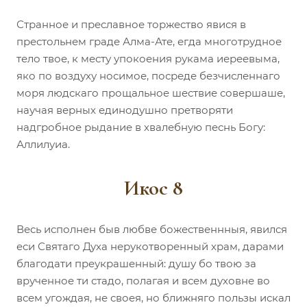
Странное и преславное торжество явися в
престольнем граде Алма-Ате, егда многотрудное
тело твое, к месту упокоения рукама иереевыма,
яко по воздуху носимое, посреде безчисленнаго
моря людскаго прощальное шествие совершаше,
научая верных единодушно претворяти
надгробное рыдание в хвалебную песнь Богу:
Аллилуиа.
Икос 8
Весь исполнен быв любве божественнныя, явился
еси Святаго Духа нерукотворенный храм, дарами
благодати преукрашенный: душу бо твою за
врученное ти стадо, полагая и всем духовне во
всем угождая, не своея, но ближняго пользы искал