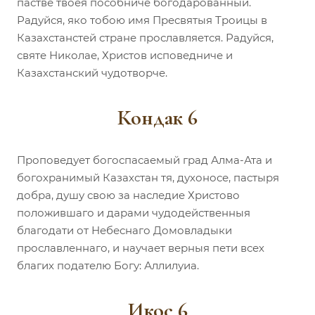
пастве твоея пособниче богодарованный.
Радуйся, яко тобою имя Пресвятыя Троицы в
Казахстанстей стране прославляется. Радуйся,
святе Николае, Христов исповедниче и
Казахстанский чудотворче.
Кондак 6
Проповедует богоспасаемый град Алма-Ата и
богохранимый Казахстан тя, духоносе, пастыря
добра, душу свою за наследие Христово
положившаго и дарами чудодейственныя
благодати от Небеснаго Домовладыки
прославленнаго, и научает верныя пети всех
благих подателю Богу: Аллилуиа.
Икос 6