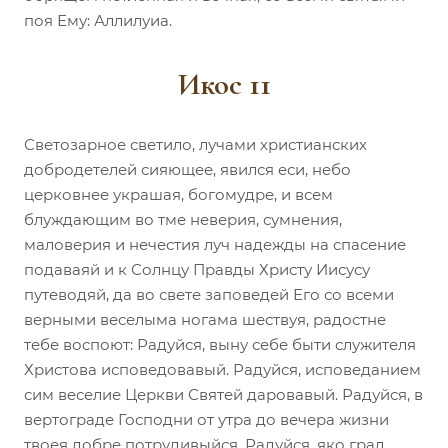
поя Ему: Аллилуиа.
Икос 11
Светозарное светило, лучами христианских
добродетелей сияющее, явился еси, небо
церковнее украшая, богомудре, и всем
блуждающим во тме неверия, сумнения,
маловерия и нечестия луч надежды на спасение
подаваяй и к Солнцу Правды Христу Иисусу
путеводяй, да во свете заповедей Его со всеми
верными веселыма ногама шествуя, радостне
тебе воспоют: Радуйся, выну себе быти служителя
Христова исповедовавый. Радуйся, исповеданием
сим веселие Церкви Святей даровавый. Радуйся, в
вертограде Господни от утра до вечера жизни
твоея добре потрудивыйся. Радуйся, яко град,