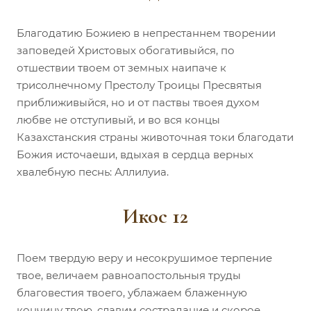
Благодатию Божиею в непрестаннем творении
заповедей Христовых обогативыйся, по
отшествии твоем от земных наипаче к
трисолнечному Престолу Троицы Пресвятыя
приближивыйся, но и от паствы твоея духом
любве не отступивый, и во вся концы
Казахстанския страны животочная токи благодати
Божия источаеши, вдыхая в сердца верных
хвалебную песнь: Аллилуиа.
Икос 12
Поем твердую веру и несокрушимое терпение
твое, величаем равноапостольныя труды
благовестия твоего, ублажаем блаженную
кончину твою, славим сострадание и скорое