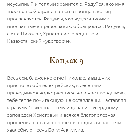
неусыпный и теплый хранителю. Радуйся, яко имя
твое по всей стране нашей от конца в конец
прославляется. Радуйся, яко чудесы твоими
инославные к православию обращаются. Радуйся,
святе Николае, Христов исповедниче и
Казахстанский чудотворче.
Кондак 9
Весь еси, блаженне отче Николае, в вышних
присно во обителех райских, в селениих
праведников водворяешися, но и нас паству твою,
тебе тепле почитающую, не оставляеши, наставляя
к разуму божественному и деланию усердному
заповедей Христовых и всякая благополезная
прошения наша исполняеши, подвизая нас пети
хвалебную песнь Богу: Аллилуиа.