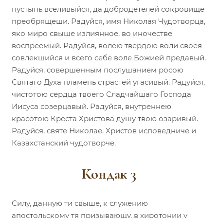
пустынь вселивыйся, да добродетелей сокровище
преобрящеши. Радуйся, имя Николая Чудотворца,
яко миро свыше излиянное, во иночестве
воспреемый. Радуйся, волею твердою воли своея
совлекшийся и всего себе воле Божией предавый.
Радуйся, совершенным послушанием росою
Святаго Духа пламень страстей угасивый. Радуйся,
чистотою сердца твоего Сладчайшаго Господа
Иисуса созерцавый. Радуйся, внутреннею
красотою Креста Христова душу твою озаривый.
Радуйся, святе Николае, Христов исповедниче и
Казахстанский чудотворче.
Кондак 3
Силу, данную ти свыше, к служению
апостольскому тя призывающу, в хиротонии у