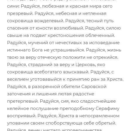
сими: Радуйся, любезная и красная мира сего
презревый. Радуйся, небесная и нетленная
сокровища вожделевый. Радуйся, тесный путь
спасения от юности возлюбивый. Радуйся, силою
свыше на подвиг крестоношения облеченный.
Радуйся, мучений от нечестивых за исповедание
истиннаго Бога не устрашивыйся. Радуйся, жизнь
твою за веру отеческую положити не отрекийся.
Радуйся, страданий за веру и Церковь, яко
сокровища всебогатаго взыскавый. Радуйся, с
веселием уготовавыйся к принятию ран за Христа.
Радуйся, в разоренной обители Саровской
заточения и лишения лютая радостне
претерпевый. Радуйся, сия, яко сладостнейшее
келейное послушание преподобному Серафиму
восприявый. Радуйся, Христа в непосрамленном
уповании своем споборствующа себе обретый.
Радуйся, венец чистаго исповедничества