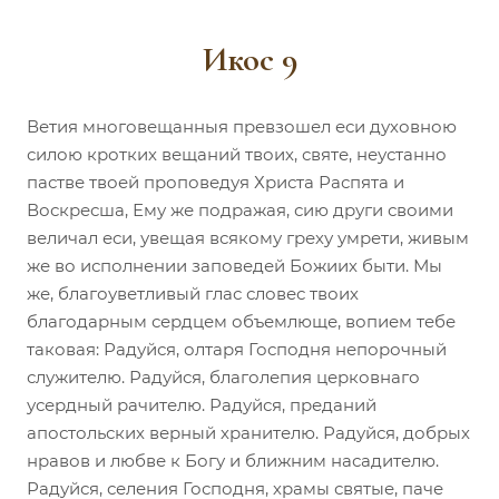
Икос 9
Ветия многовещанныя превзошел еси духовною
силою кротких вещаний твоих, святе, неустанно
пастве твоей проповедуя Христа Распята и
Воскресша, Ему же подражая, сию други своими
величал еси, увещая всякому греху умрети, живым
же во исполнении заповедей Божиих быти. Мы
же, благоуветливый глас словес твоих
благодарным сердцем объемлюще, вопием тебе
таковая: Радуйся, олтаря Господня непорочный
служителю. Радуйся, благолепия церковнаго
усердный рачителю. Радуйся, преданий
апостольских верный хранителю. Радуйся, добрых
нравов и любве к Богу и ближним насадителю.
Радуйся, селения Господня, храмы святые, паче