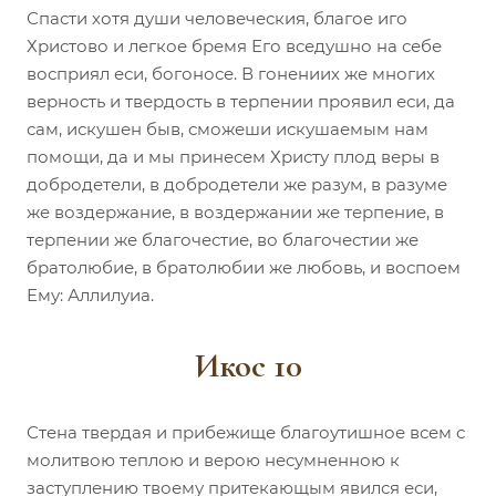
Спасти хотя души человеческия, благое иго
Христово и легкое бремя Его вседушно на себе
восприял еси, богоносе. В гонениих же многих
верность и твердость в терпении проявил еси, да
сам, искушен быв, сможеши искушаемым нам
помощи, да и мы принесем Христу плод веры в
добродетели, в добродетели же разум, в разуме
же воздержание, в воздержании же терпение, в
терпении же благочестие, во благочестии же
братолюбие, в братолюбии же любовь, и воспоем
Ему: Аллилуиа.
Икос 10
Стена твердая и прибежище благоутишное всем с
молитвою теплою и верою несумненною к
заступлению твоему притекающым явился еси,