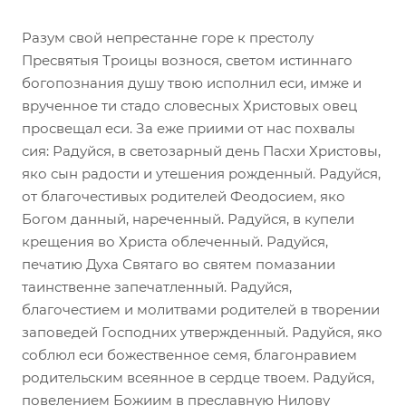
Разум свой непрестанне горе к престолу
Пресвятыя Троицы вознося, светом истиннаго
богопознания душу твою исполнил еси, имже и
врученное ти стадо словесных Христовых овец
просвещал еси. За еже приими от нас похвалы
сия: Радуйся, в светозарный день Пасхи Христовы,
яко сын радости и утешения рожденный. Радуйся,
от благочестивых родителей Феодосием, яко
Богом данный, нареченный. Радуйся, в купели
крещения во Христа облеченный. Радуйся,
печатию Духа Святаго во святем помазании
таинственне запечатленный. Радуйся,
благочестием и молитвами родителей в творении
заповедей Господних утвержденный. Радуйся, яко
соблюл еси божественное семя, благонравием
родительским всеянное в сердце твоем. Радуйся,
повелением Божиим в преславную Нилову