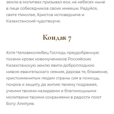
земли в молитвах призывал еси, на небесех ныне
в лице собеседников своих имееши. Радуйся,
святе Николае, Христов исповедниче и
Казахстанский чудотворче.
Кондак 7
Хотя Человеколюбец Господь преудобренную
токами крови новомучеников Российских
Казахстанскую землю явити доброплодною
нивою евангельскаго сеяния, дарова тя, блаженне,
христоименитым людем страны сия в помощь,
покров и защиту, да житию твоему подражая,
ученми твоими назидаеми и благомощными
молитвами твоими сохраняеми в радости поют
Богу: Алилуиа.