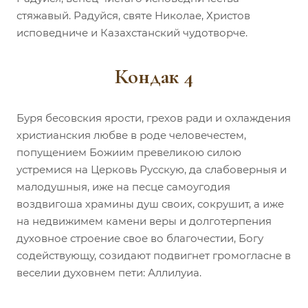
стяжавый. Радуйся, святе Николае, Христов
исповедниче и Казахстанский чудотворче.
Кондак 4
Буря бесовския ярости, грехов ради и охлаждения
христианския любве в роде человечестем,
попущением Божиим превеликою силою
устремися на Церковь Русскую, да слабоверныя и
малодушныя, иже на песце самоугодия
воздвигоша храмины душ своих, сокрушит, а иже
на недвижимем камени веры и долготерпения
духовное строение свое во благочестии, Богу
содействующу, созидают подвигнет громогласне в
веселии духовнем пети: Аллилуиа.