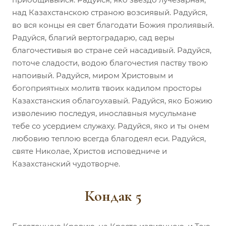
над Казахстанскою страною возсиявый. Радуйся,
во вся концы ея свет благодати Божия пролиявый.
Радуйся, благий вертоградарю, сад веры
благочестивыя во стране сей насадивый. Радуйся,
поточе сладости, водою благочестия паству твою
напоивый. Радуйся, миром Христовым и
богоприятных молитв твоих кадилом просторы
Казахстанския облагоухавый. Радуйся, яко Божию
изволению последуя, инославныя мусульмане
тебе со усердием служаху. Радуйся, яко и ты онем
любовию теплою всегда благодеял еси. Радуйся,
святе Николае, Христов исповедниче и
Казахстанский чудотворче.
Кондак 5