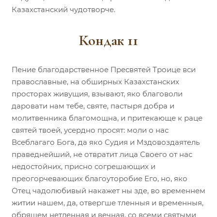
Казахстанский чудотворче.
Кондак 11
Пение благодарственное Пресвятей Троице вси
православные, на обширных Казахстанских
просторах живущия, взывают, яко благоволи
даровати нам тебе, святе, пастыря добра и
молитвенника благомощна, и притекающе к раце
святей твоей, усердно просят: моли о нас
Всеблагаго Бога, да яко Судия и Мздовоздаятель
праведнейший, не отвратит лица Своего от нас
недостойних, присно согрешающих и
преогорчевающих благоуторобие Его, но, яко
Отец чадолюбивый накажет ны зде, во временнем
житии нашем, да, отвергше тленныя и временныя,
обрящем нетленная и вечная, со всеми святыми