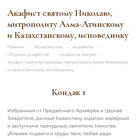
Акафист святому Николаю,
митрополиту Алма-Атинскому
и Казахстанскому, исповеднику
—
—
—
Главная
Молитвослов
Акафисты
—
—
Сборник акафистов
Акафисты святым
Акафист святому Николаю, митрополиту Алма-Атинскому
и Казахстанскому, исповеднику
Кондак 1
Избранный от Предвечнаго Архиереа и Церкве
Зиждителя, данный Казахстану ходатаю изрядный
и заступниче пречудный, святителю Николае,
ублажая подвиги и труды твоя, любве ради