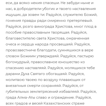
еси, да всяко некия спасеши. Не забуди ныне и
нас, в добродетели убогих и твоего наставления
ищущих, да зовем ти: Радуйся, служителю Божий,
гонения правды ради смиренно претерпевый.
Радуйся, розго винограда Христова, мног плод в
пособие православным творящая. Радуйся,
благовестителю света Христова, омраченная
очеса и сердца народа просвещаяй. Радуйся,
провозвестниче благодати, сумняшихся в вере
словом Божиим утверждаяй. Радуйся, пастырю
богомудрый, православное юношество ко
спасению наставляяй. Радуйся, молящихся тебе
дарами Духа Святаго обогащаяй. Радуйся,
молитвою твоею по воздуху плавающих от
внезапныя смерти сохраняяй. Радуйся, от
губительных землетрясений избавляяй. Радуйся,
града Алма-Аты славо и ограждение. Радуйся,
всех градов и весей Казахстанских страже