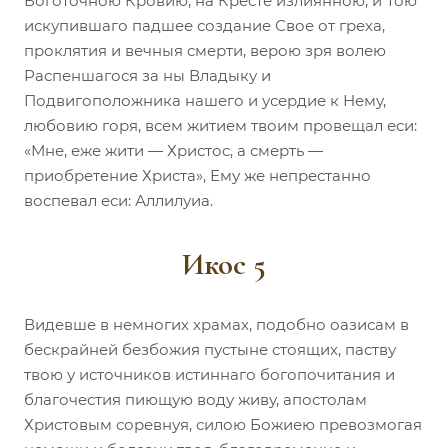
Боготочною Кровию, на Кресте излиянною, и Тою
искупившаго падшее создание Свое от греха,
проклятия и вечныя смерти, верою зря волею
Распеншагося за ны Владыку и
Подвигоположника нашего и усердие к Нему,
любовию горя, всем житием твоим провещал еси:
«Мне, еже жити — Христос, а смерть —
приобретение Христа», Ему же непрестанно
воспевал еси: Аллилуиа.
Икос 5
Видевше в немногих храмах, подобно оазисам в
бескрайней безбожия пустыне стоящих, паству
твою у источников истиннаго богопочитания и
благочестия пиющую воду живу, апостолам
Христовым соревнуя, силою Божиею превозмогая