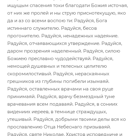
ищущым спасения токи благодати Божия источая,
от них же пролей и ны струю приснотекущую, яко
да и аз со всеми воспою ти: Радуйся, Бога
истиннаго служителю. Радуйся, бесов
прогонителю. Радуйся, ненадежных надеяние.
Радуйся, отчаявающихся утверждение. Радуйся,
даром прозрения наделенный. Радуйся, силою
Божиею преславно чудодействуяй. Радуйся,
немощей душевных и телесных целителю
скоромилостивый. Радуйся, нераскаянных
грешников из глубины погибели изымаяй.
Радуйся, оставленных врачами на своя руце
принимаяй. Радуйся, врачу безмездный туне
врачевания всем подаваяй. Радуйся, в сониих
видениих иереев, в темнице страждущых,
утешивый. Радуйся, добрыми твоими делы вся ко
прославлению Отца Небеснаго призываяй.
Радуйся, святе Николае, Христов исповедниче и