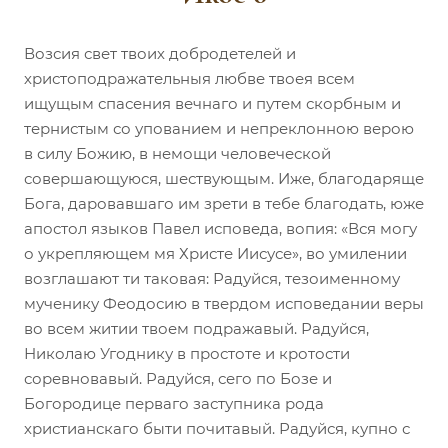
Возсия свет твоих добродетелей и
христоподражательныя любве твоея всем
ищущым спасения вечнаго и путем скорбным и
тернистым со упованием и непреклонною верою
в силу Божию, в немощи человеческой
совершающуюся, шествующым. Иже, благодаряще
Бога, даровавшаго им зрети в тебе благодать, юже
апостол языков Павел исповеда, вопия: «Вся могу
о укрепляющем мя Христе Иисусе», во умилении
возглашают ти таковая: Радуйся, тезоименному
мученику Феодосию в твердом исповедании веры
во всем житии твоем подражавый. Радуйся,
Николаю Угоднику в простоте и кротости
соревновавый. Радуйся, сего по Бозе и
Богородице перваго заступника рода
христианскаго быти почитавый. Радуйся, купно с