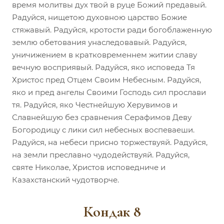
время молитвы дух твой в руце Божий предавый.
Радуйся, нищетою духовною царство Божие
стяжавый. Радуйся, кротости ради богоблаженную
землю обетования унаследовавый. Радуйся,
уничижением в кратковременнем житии славу
вечную восприявый. Радуйся, яко исповеда Тя
Христос пред Отцем Своим Небесным. Радуйся,
яко и пред ангелы Своими Господь сил прослави
тя. Радуйся, яко Честнейшую Херувимов и
Славнейшую без сравнения Серафимов Деву
Богородицу с лики сил небесных воспеваеши.
Радуйся, на небеси присно торжествуяй. Радуйся,
на земли преславно чудодействуяй. Радуйся,
святе Николае, Христов исповедниче и
Казахстанский чудотворче.
Кондак 8