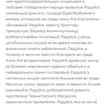
ним христоподражательным смирением и
любовию победителем народа явивыйся. Радуйся,
соименный храм его, посреде бури безбожнаго
мятежа устоявший, во граде Алма-Ате благолепно
обновивый. Радуйся, невесту Христову
прекрасную, Варвару великомученицу,
всеблагоговейно почитавый. Радуйся, у рацы
цельбоносных мощей ея во время молитвы от
внезапныя смерти избавленный. Радуйся, в
похвалу и честь ея престол благодати во граде
Алма-Ате воздвигнувый. Радуйся, древнюю икону
ея Божиим изволением чудесно обретый и в
кафедральном храме поставивый. Радуйся, у
нетленных мощей святителя Иннокентия во граде
Иркутске служа, твердости веры и ревности Божия
научивыйся. Радуйся, добродетелей дивнаго
чудотворца Черниговскаго Феодосиа
равночестное проявление. Радуйся, яко их же на