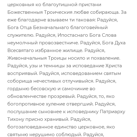
церковныя ко благоутишной пристани
Божественныя Троическия любве собирающа. За
еже благодарне взываем ти таковая: Радуйся,
Бога Отца Безначальнаго благоговейный
служителю. Радуйся, Ипостаснаго Бога Слова
неумолчный провозвестниче. Радуйся, Бога Духа
Всесвятаго избранное жилище. Радуйся,
Живоначальныя Троицы носило и похваление.
Радуйся, узы и темницы за исповедание Христа
восприявый. Радуйся, исповедованием святым
соборища нечестивых отлучивыйся. Радуйся,
гордыню бесовскую и самочиние во
обновленчестве прозревый. Радуйся, то, яко
богопротивное хуление отвергший. Радуйся,
послушание сыновнее к исповеднику Патриарху
Тихону присно хранивый. Радуйся,
богозаповеданное единство церковное, яко
святыню нерушимо соблюдый. Радуйся,