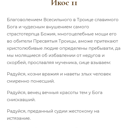
Икос 11
Благоволением Всесильного в Троице славимого
Бога и чудесным внушением самого
страстотерпца Божия, многоцелебные мощи его
во обители Пресвятыя Троицы, аможе притекают
христолюбивые людие определены пребывати, да
мы молящиеся об избавлении от недугов и
скорбей, прославляя мученика, сице взываем:
Радуйся, козни вражия и наветы злых человек
смиренно понесший.
Радуйся, венец вечныя красоты тем у Бога
снискавший.
Радуйся, преданный судии жестокому на
истязание.