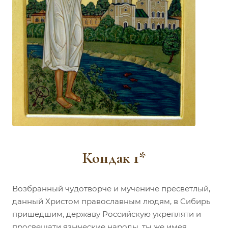
Кондак 1*
Возбранный чудотворче и мучениче пресветлый,
данный Христом православным людям, в Сибирь
пришедшим, державу Российскую укрепляти и
просвещати языческие народы, ты же имея