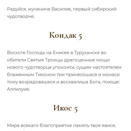
Радуйся, мучениче Василие, первый сибирский
чудотворче.
Кондак 5
Восхоте Господь на Енисее в Туруханске во
обители Святыя Троицы драгоценные мощи
нового чудотворца упокоити, сущим настоятелем
блаженным Тихоном тии принесошася и монаси
тому возрадовашеся и восхвалиша Бога, поюще:
Аллилуия.
Икос 5
Мира всякаго благоприятне память твоя явися,