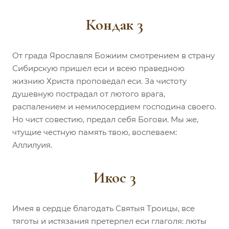
Кондак 3
От града Ярославля Божиим смотрением в страну
Сибирскую пришел еси и всею праведною
жизнию Христа проповедал еси. За чистоту
душевную пострадал от лютого врага,
распалением и немилосердием господина своего.
Но чист совестию, предал себя Богови. Мы же,
чтущие честную память твою, воспеваем:
Аллилуия.
Икос 3
Имея в сердце благодать Святыя Троицы, все
тяготы и истязания претерпел еси глаголя: люты