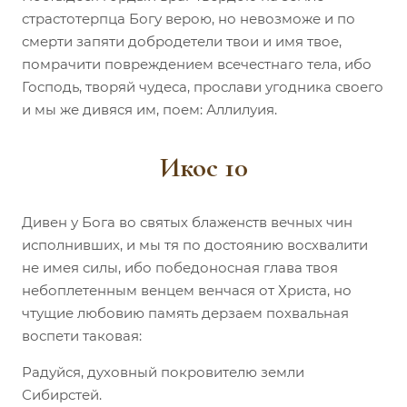
страстотерпца Богу верою, но невозможе и по
смерти запяти добродетели твои и имя твое,
помрачити повреждением всечестнаго тела, ибо
Господь, творяй чудеса, прослави угодника своего
и мы же дивяся им, поем: Аллилуия.
Икос 10
Дивен у Бога во святых блаженств вечных чин
исполнивших, и мы тя по достоянию восхвалити
не имея силы, ибо победоносная глава твоя
небоплетенным венцем венчася от Христа, но
чтущие любовию память дерзаем похвальная
воспети таковая:
Радуйся, духовный покровителю земли
Сибирстей.