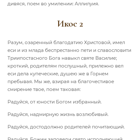
дивяся, поем во умилении: Аллилуия.
Икос 2
Разум, озаренный благодатию Христовой, имел
еси и из млада беспрестанно пети и славословити
Триипостасного Бога навыкл святе Василие;
кроткий, родителям послушный, прилежно вел
еси дела купеческие, душею же в Горнем
пребывая. Мы же, взирая на благочестивое
смирение твое, поем таковая:
Радуйся, от юности Богом избранный.
Радуйся, надмирную жизнь возлюбивый.
Радуйся, достодолжно родителей почитающий.
Радуйся, Божии заповеди свято исполняющий.