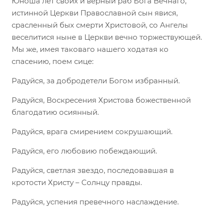
Юноша лет своих и верный раб Бога Вечнаго,
истинной Церкви Православной сын явися,
срасленный бых смерти Христовой, со Ангелы
веселитися ныне в Церкви вечно торжествующей.
Мы же, имея таковаго нашего ходатая ко
спасению, поем сице:
Радуйся, за добродетели Богом избранный.
Радуйся, Воскресения Христова божественной
благодатию осиянный.
Радуйся, врага смирением сокрушающий.
Радуйся, его любовию побеждающий.
Радуйся, светлая звездо, последовавшая в
кротости Христу – Солнцу правды.
Радуйся, успения превечного наслаждение.