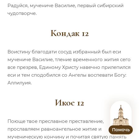
Радуйся, мучениче Василие, первый сибирский
чудотворче.
Кондак 12
Воистину благодати сосуд избранный был еси
мучениче Василие, тление временного жития сего
все презрев, Единому Христу навечно прилепился
еси и тем сподобился со Ангелы воспевати Богу:
Аллилуия.
Икос 12
Поюще твое преславное преставление,
прославляем равноангельное житие и
Помочь
мученическую кончину и почитая святую память