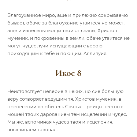
Благоуханное миро, аще и прилежно сокрываемо
бывает, обаче за благоухание утаитеся не может,
аще и изнесены мощи твои от славы, Христов
мученик, и покровенны в земли, обаче утаитеся не
могут, чудес лучи испущающии с верою
приходящим к тебе и поющим: Аллилуия.
Икос 8
Неистовствует неверие в неких, но сие большую
веру сотворяет ведущим тя, Христов мученик, в
пренесении во обитель Святыя Троицы честных
мощей твоих дарованием тем исцелений и чудес.
Мы же, вспоминая чудеса твоя и исцеления,
восклицаем таковая: