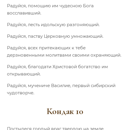
Радуйся, помощию им чудесною Бога
восславивший.
Радуйся, лесть идольскую разгоняющий.
Радуйся, паству Церковную умножающий.
Радуйся, всех притекающих к тебе
дерзновенными молитвами своими охраняющий.
Радуйся, благодати Христовой богатство им
открывающий.
Радуйся, мучениче Василие, первый сибирский
чудотворче.
Кондак 10
Постыдеся гордый враг твердою на земле