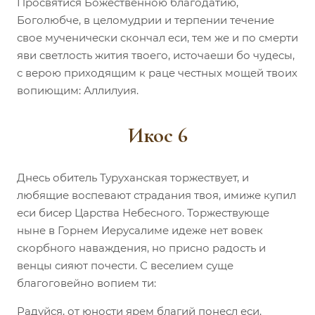
Просвятися Божественною благодатию,
Боголюбче, в целомудрии и терпении течение
свое мученически скончал еси, тем же и по смерти
яви светлость жития твоего, источаеши бо чудесы,
с верою приходящим к раце честных мощей твоих
вопиющим: Аллилуия.
Икос 6
Днесь обитель Туруханская торжествует, и
любящие воспевают страдания твоя, имиже купил
еси бисер Царства Небесного. Торжествующе
ныне в Горнем Иерусалиме идеже нет вовек
скорбного наваждения, но присно радость и
венцы сияют почести. С веселием суще
благоговейно вопием ти:
Радуйся, от юности ярем благий понесл еси.