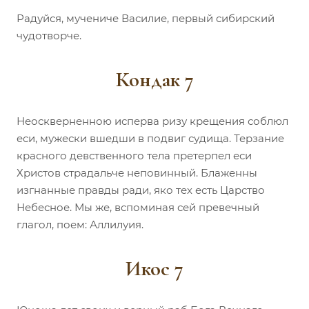
Радуйся, мучениче Василие, первый сибирский
чудотворче.
Кондак 7
Неоскверненною исперва ризу крещения соблюл
еси, мужески вшедши в подвиг судища. Терзание
красного девственного тела претерпел еси
Христов страдальче неповинный. Блаженны
изгнанные правды ради, яко тех есть Царство
Небесное. Мы же, вспоминая сей превечный
глагол, поем: Аллилуия.
Икос 7