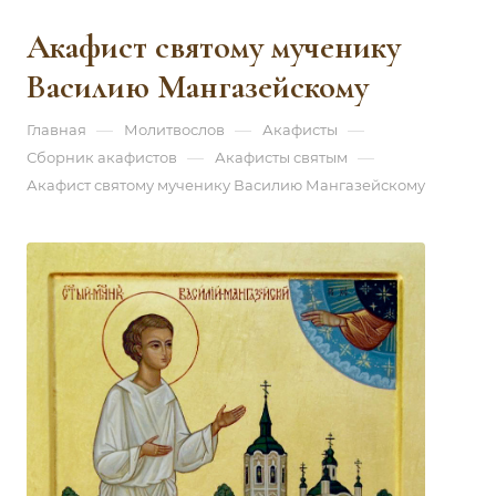
Акафист святому мученику
Василию Мангазейскому
—
—
—
Главная
Молитвослов
Акафисты
—
—
Сборник акафистов
Акафисты святым
Акафист святому мученику Василию Мангазейскому