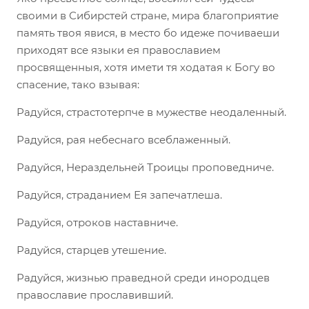
своими в Сибирстей стране, мира благоприятие
память твоя явися, в место бо идеже почиваеши
приходят все языки ея православием
просвященныя, хотя имети тя ходатая к Богу во
спасение, тако взывая:
Радуйся, страстотерпче в мужестве неодаленный.
Радуйся, рая небеснаго всеблаженный.
Радуйся, Нераздельней Троицы проповедниче.
Радуйся, страданием Ея запечатлеша.
Радуйся, отроков наставниче.
Радуйся, старцев утешение.
Радуйся, жизнью праведной среди инородцев
православие прославивший.