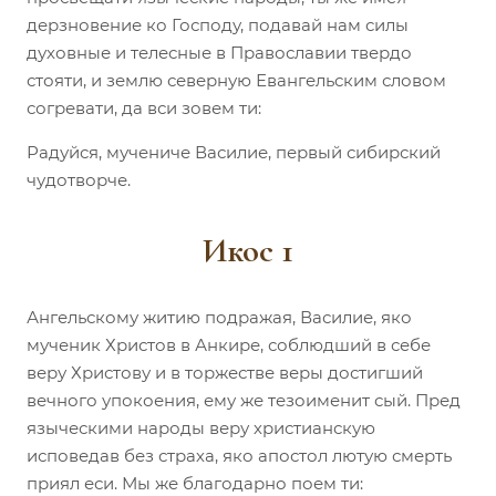
дерзновение ко Господу, подавай нам силы
духовные и телесные в Православии твердо
стояти, и землю северную Евангельским словом
согревати, да вси зовем ти:
Радуйся, мучениче Василие, первый сибирский
чудотворче.
Икос 1
Ангельскому житию подражая, Василие, яко
мученик Христов в Анкире, соблюдший в себе
веру Христову и в торжестве веры достигший
вечного упокоения, ему же тезоименит сый. Пред
языческими народы веру христианскую
исповедав без страха, яко апостол лютую смерть
приял еси. Мы же благодарно поем ти: