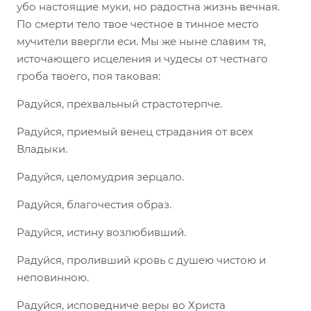
убо настоящие муки, но радостна жизнь вечная.
По смерти тело твое честное в тинное место
мучители ввергли еси. Мы же ныне славим тя,
источающего исцеления и чудесы от честнаго
гроба твоего, поя таковая:
Радуйся, прехвальный страстотерпче.
Радуйся, приемый венец страдания от всех
Владыки.
Радуйся, целомудрия зерцало.
Радуйся, благочестия образ.
Радуйся, истину возлюбивший.
Радуйся, проливший кровь с душею чистою и
неповинною.
Радуйся, исповедниче веры во Христа