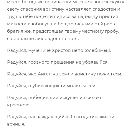
место бо идеже почиваеши мысль человеческую к
свету спасения воистину наставляет, сладостен и
труд к тебе подъяти видися за надежду приятия
милости изобилуеши бо дарованьми от Христа,
братия же, предстоящая твоему честному гробу,
составльше лик радостно поет:
Радуйся, мучениче Христов непоколебимый.
Радуйся, грозного прещения не убоявыйся.
Радуйся, яко Ангел на земли воистину пожил еси.
Радуйся, о убивающих ти молился еси.
Радуйся, победивший искушения силою
крестною.
Радуйся, наслаждающийся благодатию жизни
вечныя.