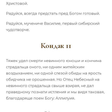
Христовой.
Радуйся, всегда предстать пред Богом готовый.
Радуйся, мучениче Василие, первый сибирский
чудотворче.
Кондак 11
Тяжек удел смерти невинного юноши и кончина
страдальца оного, ни одним житейским
воздыханием, ни одной слезой обиды на ярость
обидчика не орошенная. Но Отец Небесный на
невинного страдальца свыше взирая, не дал
праведному познати истления и мы видя таковая,
благодаряще поем Богу: Аллилуия.