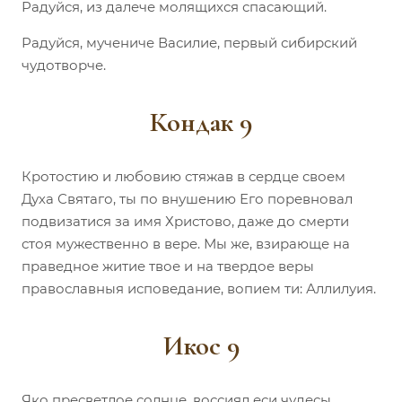
Радуйся, из далече молящихся спасающий.
Радуйся, мучениче Василие, первый сибирский
чудотворче.
Кондак 9
Кротостию и любовию стяжав в сердце своем
Духа Святаго, ты по внушению Его поревновал
подвизатися за имя Христово, даже до смерти
стоя мужественно в вере. Мы же, взирающе на
праведное житие твое и на твердое веры
православныя исповедание, вопием ти: Аллилуия.
Икос 9
Яко пресветлое солнце, воссиял еси чудесы