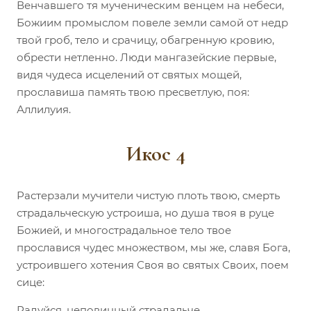
Венчавшего тя мученическим венцем на небеси,
Божиим промыслом повеле земли самой от недр
твой гроб, тело и срачицу, обагренную кровию,
обрести нетленно. Люди мангазейские первые,
видя чудеса исцелений от святых мощей,
прославиша память твою пресветлую, поя:
Аллилуия.
Икос 4
Растерзали мучители чистую плоть твою, смерть
страдальческую устроиша, но душа твоя в руце
Божией, и многострадальное тело твое
прославися чудес множеством, мы же, славя Бога,
устроившего хотения Своя во святых Своих, поем
сице:
Радуйся, неповинный страдальче.