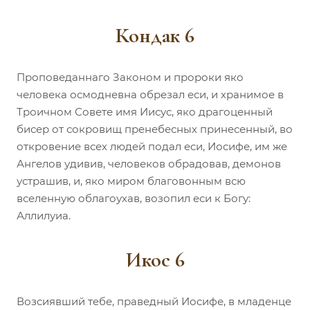
Кондак 6
Проповеданнаго Законом и пророки яко
человека осмодневна обрезал еси, и хранимое в
Троичном Совете имя Иисус, яко драгоценный
бисер от сокровищ пренебесных принесенный, во
откровение всех людей подал еси, Иосифе, им же
Ангелов удивив, человеков обрадовав, демонов
устрашив, и, яко миром благовонным всю
вселенную облагоухав, возопил еси к Богу:
Аллилуиа.
Икос 6
Возсиявший тебе, праведный Иосифе, в младенце