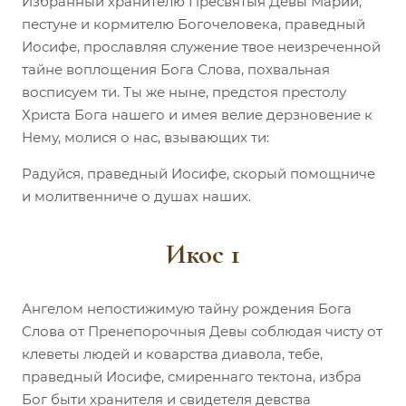
Избранный хранителю Пресвятыя Девы Марии,
пестуне и кормителю Богочеловека, праведный
Иосифе, прославляя служение твое неизреченной
тайне воплощения Бога Слова, похвальная
восписуем ти. Ты же ныне, предстоя престолу
Христа Бога нашего и имея велие дерзновение к
Нему, молися о нас, взывающих ти:
Радуйся, праведный Иосифе, скорый помощниче
и молитвенниче о душах наших.
Икос 1
Ангелом непостижимую тайну рождения Бога
Слова от Пренепорочныя Девы соблюдая чисту от
клеветы людей и коварства диавола, тебе,
праведный Иосифе, смиреннаго тектона, избра
Бог быти хранителя и свидетеля девства