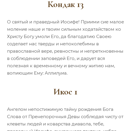
Кондак 13
О святый и праведный Иосифе! Приими сие малое
моление наше и твоим сильным ходатайством ко
Христу Богу умоли Его, да благодатию Своею
соделает нас тверды и непоколебимы в
православной вере, ревностны и непреткновенны
в соблюдении заповедей Его, и дарует вся
полезная к временному и вечному житию нам,
вопиющим Ему: Аллилуиа.
Икос 1
Ангелом непостижимую тайну рождения Бога
Слова от Пренепорочныя Девы соблюдая чисту от
клеветы людей и коварства диавола, тебе,