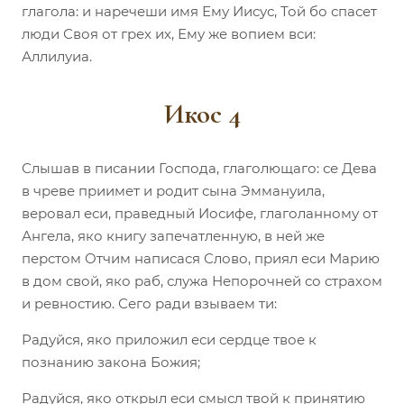
глагола: и наречеши имя Ему Иисус, Той бо спасет
люди Своя от грех их, Ему же вопием вси:
Аллилуиа.
Икос 4
Слышав в писании Господа, глаголющаго: се Дева
в чреве приимет и родит сына Эммануила,
веровал еси, праведный Иосифе, глаголанному от
Ангела, яко книгу запечатленную, в ней же
перстом Отчим написася Слово, приял еси Марию
в дом свой, яко раб, служа Непорочней со страхом
и ревностию. Сего ради взываем ти:
Радуйся, яко приложил еси сердце твое к
познанию закона Божия;
Радуйся, яко открыл еси смысл твой к принятию