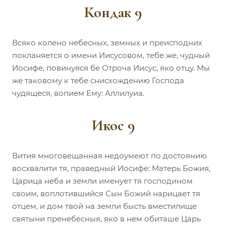
Кондак 9
Всяко колено небесных, земных и преисподних
покланяется о имени Иисусовом, тебе же, чудный
Иосифе, повинуяся бе Отроча Иисус, яко отцу. Мы
же таковому к тебе снисхождению Господа
чудящеся, вопием Ему: Аллилуиа.
Икос 9
Вития многовещанная недоумеют по достоянию
восхвалити тя, праведный Иосифе: Матерь Божия,
Царица неба и земли именует тя господином
своим, воплотившийся Сын Божий нарицает тя
отцем, и дом твой на земли бысть вместилище
святыни пренебесныя, яко в нем обиташе Царь