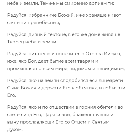
неба и земли. Темже мы смиренно вопием ти:
Радуйся, избранниче Божий, иже храняше кивот
святыни пренебесныя;
Радуйся, дивный тектоне, в его же доме живяше
Творец неба и земли.
Радуйся, питателю и попечителю Отрока Иисуса,
иже, яко Бог, дает бытие всем тварям и
промышляет о всем мире, видимом и невидимом;
Радуйся, яко на земли сподобился еси лицезрети
Сына Божия и держати Его в объятиях, и лобызати
Его.
Радуйся, яко и по отшествии в горния обители во
свете лица Его, Царя славы, блаженствуеши и
выну прославляеши Его со Отцем и Святым
Духом.