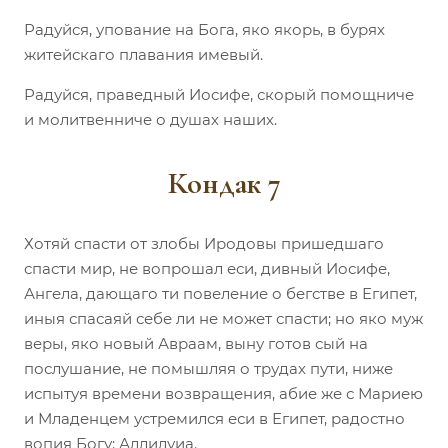
Радуйся, упование на Бога, яко якорь, в бурях
житейскаго плавания имевый.
Радуйся, праведный Иосифе, скорый помощниче
и молитвенниче о душах наших.
Кондак 7
Хотяй спасти от злобы Иродовы пришедшаго
спасти мир, не вопрошал еси, дивный Иосифе,
Ангела, дающаго ти повеление о бегстве в Египет,
иныя спасаяй себе ли не может спасти; но яко муж
веры, яко новый Авраам, выну готов сый на
послушание, не помышляя о трудах пути, ниже
испытуя времени возвращения, абие же с Мариею
и Младенцем устремился еси в Египет, радостно
вопия Богу: Аллилуиа.