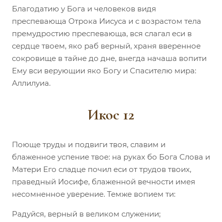
Благодатию у Бога и человеков видя
преспевающа Отрока Иисуса и с возрастом тела
премудростию преспевающа, вся слагал еси в
сердце твоем, яко раб верный, храня вверенное
сокровище в тайне до дне, внегда начаша вопити
Ему вси верующии яко Богу и Спасителю мира:
Аллилуиа.
Икос 12
Поюще труды и подвиги твоя, славим и
блаженное успение твое: на руках бо Бога Слова и
Матери Его сладце почил еси от трудов твоих,
праведный Иосифе, блаженной вечности имея
несомненное уверение. Темже вопием ти:
Радуйся, верный в великом служении;