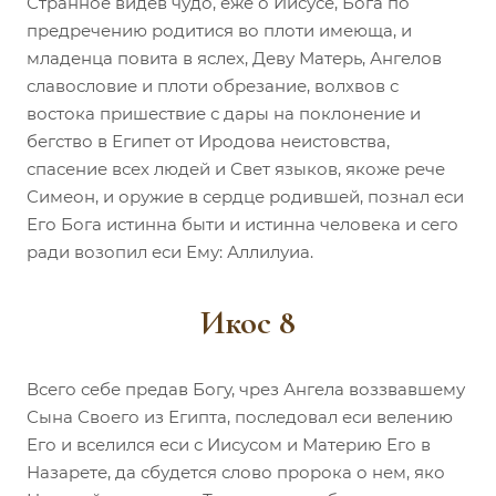
Странное видев чудо, еже о Иисусе, Бога по
предречению родитися во плоти имеюща, и
младенца повита в яслех, Деву Матерь, Ангелов
славословие и плоти обрезание, волхвов с
востока пришествие с дары на поклонение и
бегство в Египет от Иродова неистовства,
спасение всех людей и Свет языков, якоже рече
Симеон, и оружие в сердце родившей, познал еси
Его Бога истинна быти и истинна человека и сего
ради возопил еси Ему: Аллилуиа.
Икос 8
Всего себе предав Богу, чрез Ангела воззвавшему
Сына Своего из Египта, последовал еси велению
Его и вселился еси с Иисусом и Материю Его в
Назарете, да сбудется слово пророка о нем, яко