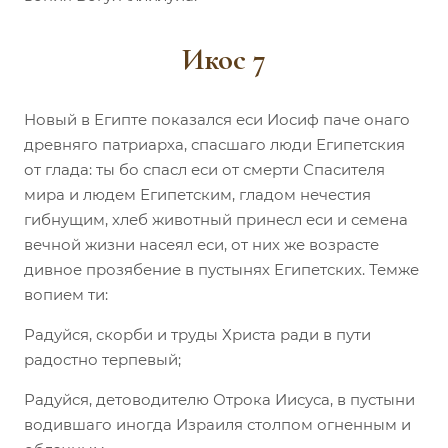
Икос 7
Новый в Египте показался еси Иосиф паче онаго
древняго патриарха, спасшаго люди Египетския
от глада: ты бо спасл еси от смерти Спасителя
мира и людем Египетским, гладом нечестия
гибнущим, хлеб животный принесл еси и семена
вечной жизни насеял еси, от них же возрасте
дивное прозябение в пустынях Египетских. Темже
вопием ти:
Радуйся, скорби и труды Христа ради в пути
радостно терпевый;
Радуйся, детоводителю Отрока Иисуса, в пустыни
водившаго иногда Израиля столпом огненным и