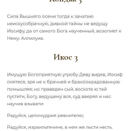
Сила Вышняго осени тогда к зачатию
неискусобрачную, дивной тайны не ведущу
Иосифу, да от самого Бога наученный, возопиет к
Нему: Аллилуиа.
Икос 3
Имущую Богоприятную утробу Деву видев, Иосиф
смятеся, зря не к брачней и бракоокрадованную
помышляя; но праведен сый, восхоте ю тай
пустити, Богу, ведущему вся, суд вверяя и нас
научив взывати:
Радуйся, целомудрия ревнителю;
Радуйся, израильтянине, в нем же льсти несть.