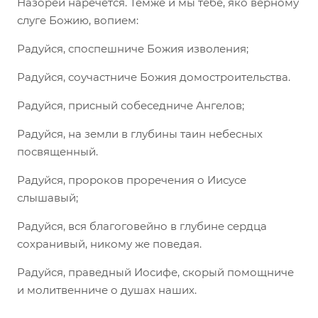
Назорей наречется. Темже и мы тебе, яко верному
слуге Божию, вопием:
Радуйся, споспешниче Божия изволения;
Радуйся, соучастниче Божия домостроительства.
Радуйся, присный собеседниче Ангелов;
Радуйся, на земли в глубины таин небесных
посвященный.
Радуйся, пророков проречения о Иисусе
слышавый;
Радуйся, вся благоговейно в глубине сердца
сохранивый, никому же поведая.
Радуйся, праведный Иосифе, скорый помощниче
и молитвенниче о душах наших.