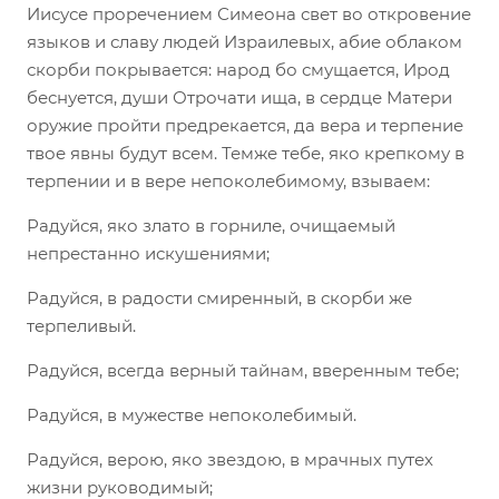
Иисусе проречением Симеона свет во откровение
языков и славу людей Израилевых, абие облаком
скорби покрывается: народ бо смущается, Ирод
беснуется, души Отрочати ища, в сердце Матери
оружие пройти предрекается, да вера и терпение
твое явны будут всем. Темже тебе, яко крепкому в
терпении и в вере непоколебимому, взываем:
Радуйся, яко злато в горниле, очищаемый
непрестанно искушениями;
Радуйся, в радости смиренный, в скорби же
терпеливый.
Радуйся, всегда верный тайнам, вверенным тебе;
Радуйся, в мужестве непоколебимый.
Радуйся, верою, яко звездою, в мрачных путех
жизни руководимый;