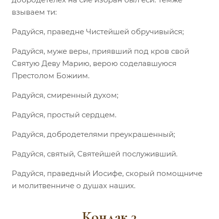
взываем ти:
Радуйся, праведне Чистейшей обручивыйся;
Радуйся, муже веры, приявший под кров свой
Святую Деву Марию, верою соделавшуюся
Престолом Божиим.
Радуйся, смиренный духом;
Радуйся, простый сердцем.
Радуйся, добродетелями преукрашенный;
Радуйся, святый, Святейшей послуживший.
Радуйся, праведный Иосифе, скорый помощниче
и молитвенниче о душах наших.
Кондак 3