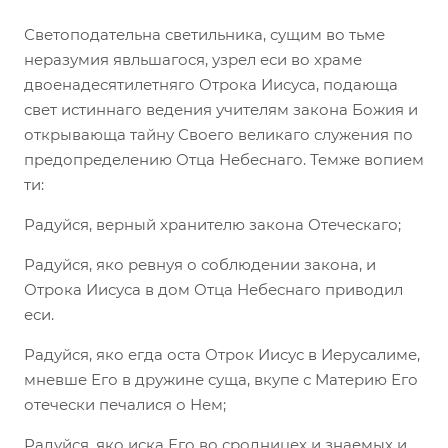
Светоподательна светильника, сущим во тьме
неразумия явльшагося, узрел еси во храме
двоенадесятилетняго Отрока Иисуса, подающа
свет истиннаго ведения учителям закона Божия и
открывающа тайну Своего великаго служения по
предопределению Отца Нeбеснаго. Темже вопием
ти:
Радуйся, верный хранителю закона Отеческаго;
Радуйся, яко ревнуя о соблюдении закона, и
Отрока Иисуса в дом Отца Небеснаго приводил
еси.
Радуйся, яко егда оста Отрок Иисус в Иерусалиме,
мневше Его в дружине суща, вкупе с Материю Его
отечески печалися о Нем;
Радуйся, яко иска Его во сродницех и знаемых и