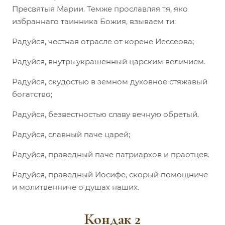
Пресвятыя Марии. Темже прославляя тя, яко
избраннаго таинника Божия, взываем ти:
Радуйся, честная отрасле от корене Иессеова;
Радуйся, внутрь украшенный царским величием.
Радуйся, скудостью в земном духовное стяжавый
богатство;
Радуйся, безвестностью славу вечную обретый.
Радуйся, славный паче царей;
Радуйся, праведный паче патриархов и праотцев.
Радуйся, праведный Иосифе, скорый помощниче
и молитвенниче о душах наших.
Кондак 2