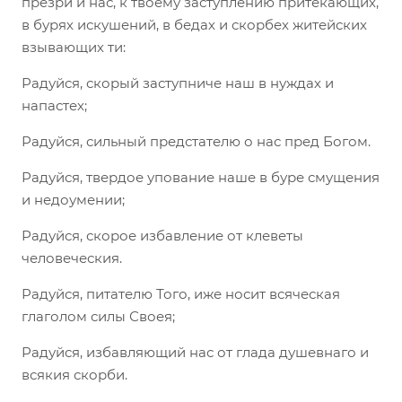
презри и нас, к твоему заступлению притекающих,
в бурях искушений, в бедах и скорбех житейских
взывающих ти:
Радуйся, скорый заступниче наш в нуждах и
напастех;
Радуйся, сильный предстателю о нас пред Богом.
Радуйся, твердое упование наше в буре смущения
и недоумении;
Радуйся, скорое избавление от клеветы
человеческия.
Радуйся, питателю Того, иже носит всяческая
глаголом силы Своея;
Радуйся, избавляющий нас от глада душевнаго и
всякия скорби.