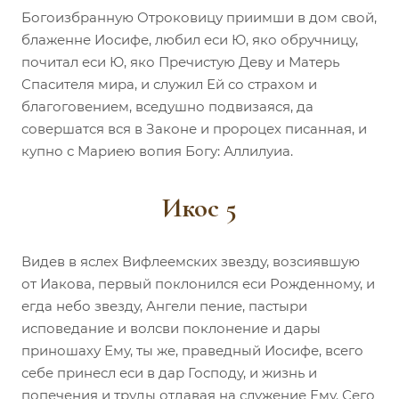
Богоизбранную Отроковицу приимши в дом свой,
блаженне Иосифе, любил еси Ю, яко обручницу,
почитал еси Ю, яко Пречистую Деву и Матерь
Спасителя мира, и служил Ей со страхом и
благоговением, вседушно подвизаяся, да
совершатся вся в Законе и пророцех писанная, и
купно с Мариею вопия Богу: Аллилуиа.
Икос 5
Видев в яслех Вифлеемских звезду, возсиявшую
от Иакова, первый поклонился еси Рожденному, и
егда небо звезду, Ангели пение, пастыри
исповедание и волсви поклонение и дары
приношаху Ему, ты же, праведный Иосифе, всего
себе принесл еси в дар Господу, и жизнь и
попечения и труды отдавая на служение Ему. Сего