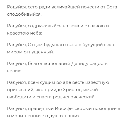
Радуйся, сего ради величайшей почести от Бога
сподобивыйся.
Радуйся, содруживыйся на земли с славою и
красотою неба;
Радуйся, Отцем будущаго века в будущий век с
миром отпущенный.
Радуйся, благовествовавый Давиду радость
велию;
Радуйся, всем сущим во аде весть известную
принесший, яко прииде Христос, имеяй
свободити и спасти род человеческий.
Радуйся, праведный Иосифе, скорый помощниче
и молитвенниче о душах наших.