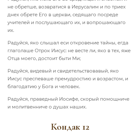
не обретше, возвратися в Иерусалим и по триех
днех обрете Его в церкви, седящаго посреде
учителей и послушающаго их, и вопрошающаго
их.
Радуйся, яко слышал еси откровение тайны, егда
глаголаше Отрок Иисус: не весте ли, яко в тех, яже
Отца моего, достоит быти Ми;
Радуйся, видевый и свидетельствовавый, яко
Иисус преспеваше премудростию и возрастом, и
благодатию у Бога и человек.
Радуйся, праведный Иосифе, скорый помощниче
и молитвенниче о душах наших.
Кондак 12