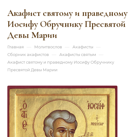
Акафист святому и праведному
Иосифу Обручнику Пресвятой
Девы Марии
—
—
—
Главная
Молитвослов
Акафисты
—
—
Сборник акафистов
Акафисты святым
Акафист святому и праведному Иосифу Обручнику
Пресвятой Девы Марии