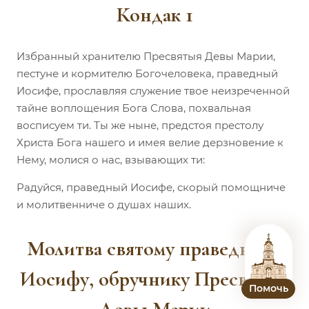
Кондак 1
Избранный хранителю Пресвятыя Девы Марии,
пестуне и кормителю Богочеловека, праведный
Иосифе, прославляя служение твое неизреченной
тайне воплощения Бога Слова, похвальная
восписуем ти. Ты же ныне, предстоя престолу
Христа Бога нашего и имея велие дерзновение к
Нему, молися о нас, взывающих ти:
Радуйся, праведный Иосифе, скорый помощниче
и молитвенниче о душах наших.
Молитва святому праведному
Иосифу, обручнику Пресвятыя
Помочь