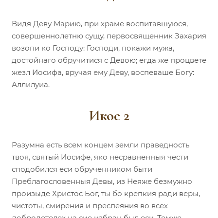
Видя Деву Марию, при храме воспитавшуюся,
совершеннолетню сущу, первосвященник Захария
возопи ко Господу: Господи, покажи мужа,
достойнаго обручитися с Девою; егда же процвете
жезл Иосифа, вручая ему Деву, воспеваше Богу:
Аллилуиа.
Икос 2
Разумна есть всем концем земли праведность
твоя, святый Иосифе, яко несравненныя чести
сподобился еси обрученником быти
Преблагословенныя Девы, из Неяже безмужно
произыде Христос Бог, ты бо крепкия ради веры,
чистоты, смирения и преспеяния во всех
добродетелех на сие избран был еси. Темже