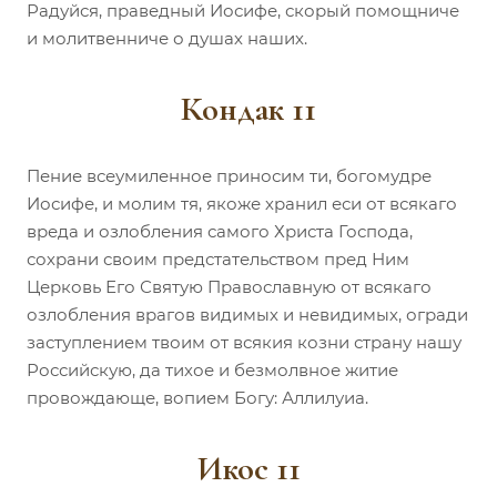
Радуйся, праведный Иосифе, скорый помощниче
и молитвенниче о душах наших.
Кондак 11
Пение всеумиленное приносим ти, богомудре
Иосифе, и молим тя, якоже хранил еси от всякаго
вреда и озлобления самого Христа Господа,
сохрани своим предстательством пред Ним
Церковь Его Святую Православную от всякаго
озлобления врагов видимых и невидимых, огради
заступлением твоим от всякия козни страну нашу
Российскую, да тихое и безмолвное житие
провождающе, вопием Богу: Аллилуиа.
Икос 11