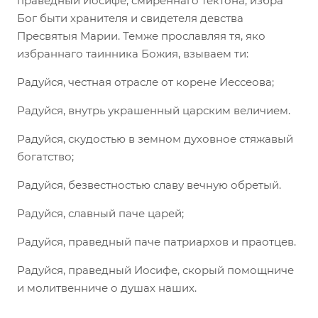
праведный Иосифе, смиреннаго тектона, избра
Бог быти хранителя и свидетеля девства
Пресвятыя Марии. Темже прославляя тя, яко
избраннаго таинника Божия, взываем ти:
Радуйся, честная отрасле от корене Иессеова;
Радуйся, внутрь украшенный царским величием.
Радуйся, скудостью в земном духовное стяжавый
богатство;
Радуйся, безвестностью славу вечную обретый.
Радуйся, славный паче царей;
Радуйся, праведный паче патриархов и праотцев.
Радуйся, праведный Иосифе, скорый помощниче
и молитвенниче о душах наших.