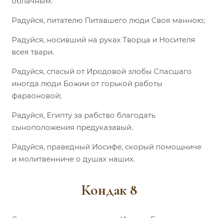
облачным.
Радуйся, питателю Питавшего люди Своя манною;
Радуйся, носивший на руках Творца и Носителя
всея твари.
Радуйся, спасый от Иродовой злобы Спасшаго
иногда люди Божии от горькой работы
фараоновой;
Радуйся, Египту за рабство благодать
сыноположения предуказавый.
Радуйся, праведный Иосифе, скорый помощниче
и молитвенниче о душах наших.
Кондак 8