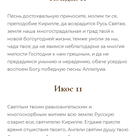
Песнь достохвальную приносите, молим ти ся,
преподобие Кирилле, да возрадится Русь Святая,
земля наша многострадальная и град твой к
новой богоугодней жизни, темже умоли за ны,
чада твоя; да не явимся неблагодарни за многия
милости Господни к нам грешным, и да не
предадимся унынию и нерадению, обаче усердно
воспоем Богу победную песнь: Аллилуиа.
Икос 11
Светлым твоим равноангельским и
многоскорбным житием всю землю Русскую
озарил еси, святителю Кирилле. Егдаже приспе
время отшествия твоего, Ангели святии душу твою