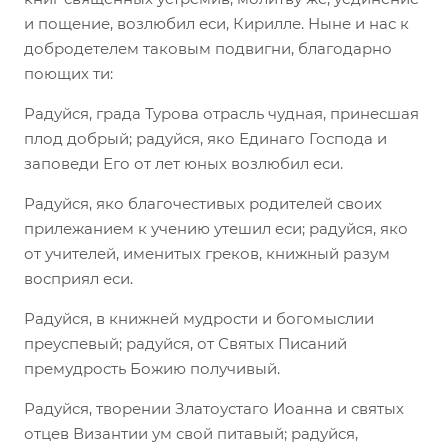
и пощение, возлюбил еси, Кирилле. Ныне и нас к
добродетелем таковым подвигни, благодарно
поющих ти:
Радуйся, града Турова отрасль чудная, принесшая
плод добрый; радуйся, яко Единаго Господа и
заповеди Его от лет юных возлюбил еси.
Радуйся, яко благочестивых родителей своих
прилежанием к учению утешил еси; радуйся, яко
от учителей, именитых греков, книжный разум
восприял еси.
Радуйся, в книжней мудрости и богомыслии
преуспевый; радуйся, от Святых Писаний
премудрость Божию получивый.
Радуйся, творении Златоустаго Иоанна и святых
отцев Византии ум свой питавый; радуйся,