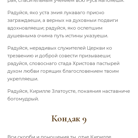
рая, спасительным учением всю Русь напояеши.
Радуйся, яко уста змия лукаваго присно
заграждаеши, а верных на духовныи подвиги
вдохновляеши; радуйся, яко ослепшим
душевныма очима путь истины указуеши.
Радуйся, нерадивых служителей Церкви ко
трезвению и доброй совести призываеши;
радуйся, словоснаго стада Христова пастырей
духом любви горящих благословением твоим
укрепляеши.
Радуйся, Кирилле Златоусте, покаяния наставниче
богомудрый.
Кондак 9
Вси скорби и поношения ты, отче Кирилле,