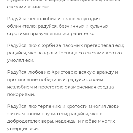
слезами взываем:
Радуйся, честолюбия и человекоугодия
обличителю; радуйся, безчинных и хульных
строгими вразумлении исправителю.
Радуйся, яко скорби за пасомых претерпевал еси;
радуйся, яко за враги Господа со слезами кротко
умолял еси.
Радуйся, любовию Христовою всякую вражду и
противление победивый; радуйся, своим
незлобием и простотою окамененная сердца
покоривый.
Радуйся, яко терпению и кротости многия люди
житием твоим научил еси; радуйся, яко в
добродетелех веры, надежды и любве многих
утвердил еси.