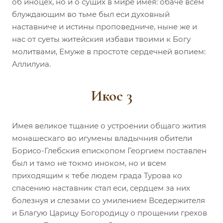
об иноцех, но и о сущих в мире имея: обаче всём
блуждающим во тьме был еси духовный
наставниче и истины проповедниче, ныне же и
нас от суеты житейския избави твоими к Богу
молитвами, Емуже в простоте сердечней вопием:
Аллилуиа.
Икос 3
Имея великое тщание о устроении общаго жития
монашескаго во игумены владычния обители
Борисо-Глебския епископом Георгием поставлен
был и тамо не токмо иноком, но и всем
приходящим к тебе людем града Турова ко
спасению наставник стал еси, сердцем за них
болезнуя и слезами со умилением Вседержителя
и Благую Царицу Богородицу о прощении грехов