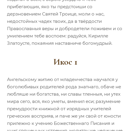
прибегающих, яко ты предстоиши со
дерзновением Святей Троице, моли о нас,
недостойных чадех твоих, да в твёрдости
Православныя веры и добродетели поживем и со
умилением тебе воспоем: радуйся, Кирилле
Златоусте, покаяния наставниче богомудрый.
Икос 1
Ангельскому житию от младенчества научался у
боголюбивых родителей рода знатнаго, обаче не
любляше ни богатства, ни славы тленныя, ни утех
мира сего, вся, яко уметы, вменил еси; разумение
премудрости книжной от изрядных учителей
греческих восприяв, и паче же ум свой от юности
прилежно к учению Божественнаго Писания и
книг священных устремив, молитву же, уединение