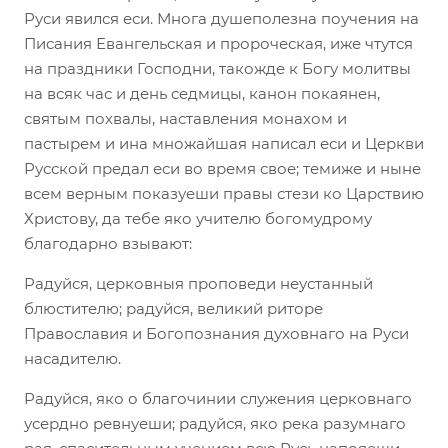
Руси явился еси. Многа душеполезна поучения на
Писания Евангельская и пророческая, иже чтутся
на праздники Господни, такожде к Богу молитвы
на всяк час и день седмицы, канон покаянен,
святым похвалы, наставления монахом и
пастырем и ина множайшая написал еси и Церкви
Русской предал еси во время свое; темиже и ныне
всем верным показуеши правы стези ко Царствию
Христову, да тебе яко учителю богомудрому
благодарно взывают:
Радуйся, церковныя проповеди неустанный
блюстителю; радуйся, великий риторе
Православия и Богопознания духовнаго на Руси
насадителю.
Радуйся, яко о благочинии служения церковнаго
усердно ревнуеши; радуйся, яко река разумнаго