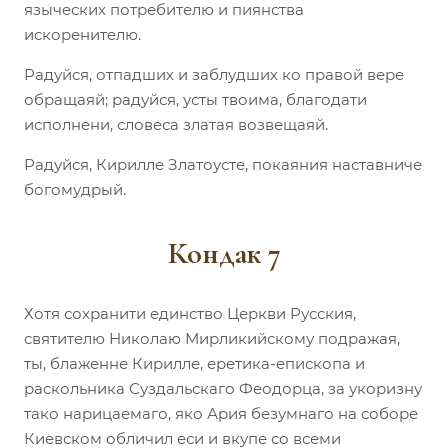
языческих потребителю и пиянства
искоренителю.
Радуйся, отпадших и заблудших ко правой вере
обращаяй; радуйся, усты твоима, благодати
исполнени, словеса златая возвещаяй.
Радуйся, Кирилле Златоусте, покаяния наставниче
богомудрый.
Кондак 7
Хотя сохранити единство Церкви Русския,
святителю Николаю Мирликийскому подражая,
ты, блаженне Кирилле, еретика-епископа и
раскольника Суздальскаго Феодорца, за укоризну
тако нарицаемаго, яко Ария безумнаго на соборе
Киевском обличил еси и вкупе со всеми