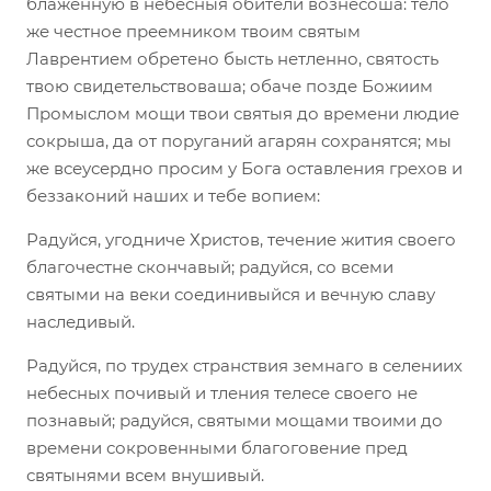
блаженную в небесныя обители вознесоша: тело
же честное преемником твоим святым
Лаврентием обретено бысть нетленно, святость
твою свидетельствоваша; обаче позде Божиим
Промыслом мощи твои святыя до времени людие
сокрыша, да от поруганий агарян сохранятся; мы
же всеусердно просим у Бога оставления грехов и
беззаконий наших и тебе вопием:
Радуйся, угодниче Христов, течение жития своего
благочестне скончавый; радуйся, со всеми
святыми на веки соединивыйся и вечную славу
наследивый.
Радуйся, по трудех странствия земнаго в селениих
небесных почивый и тления телесе своего не
познавый; радуйся, святыми мощами твоими до
времени сокровенными благоговение пред
святынями всем внушивый.