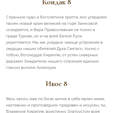
Кондак 8
Странное чудо и боголепное зрится, яко усердием
твоим новый храм великий на горе Замковой
созидается, и Вера Православная не токмо в
граде Турове, но и на всей Белой Руси
укрепляется. Мы же, усердно чающе устроения в
сердцах наших обителей Духа Святаго, токмо с
тобою, богомудре Кирилле, от устен скверных
дерзаем Зиждителю нашего спасения единым
гласом вопити: Аллилуиа.
Икос 8
Весь закон, яже по Бозе жития в себе явлен имея,
наставник и проповедник предивен и искусен, ты,
блаженне Кирилле, воистинну Златоустом всея