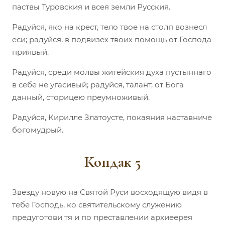
паствы Туровския и всея земли Русския.
Радуйся, яко на крест, тело твое на столп вознесл
еси; радуйся, в подвизех твоих помощь от Господа
приявый.
Радуйся, среди молвы житейския духа пустыннаго
в себе не угасивый; радуйся, талант, от Бога
данный, сторицею преумноживый.
Радуйся, Кирилле Златоусте, покаяния наставниче
богомудрый.
Кондак 5
Звезду новую на Святой Руси восходящую видя в
тебе Господь, ко святительскому служению
предуготови тя и по преставлении архиеерея