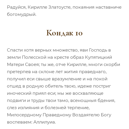
Радуйся, Кирилле Златоусте, покаяния наставниче
богомудрый.
Кондак 10
Спасти хотя верных множество, яви Господь в
земли Полесской на кресте образ Купятицкий
Матери Своея; ты же, отче Кирилле, многи скорби
претерпев на склоне лет жития праведнаго,
получил еси свыше вразумление и на покой
отшед в родную обитель твою, идеже постриг
иноческий приял еси; мы же восхваляюще
подвиги и труды твои тамо, всенощныя бдения,
слез излияния и болезней терпение,
Милосердному Праведному Воздаятелю Богу
воспеваем: Аллилуиа.