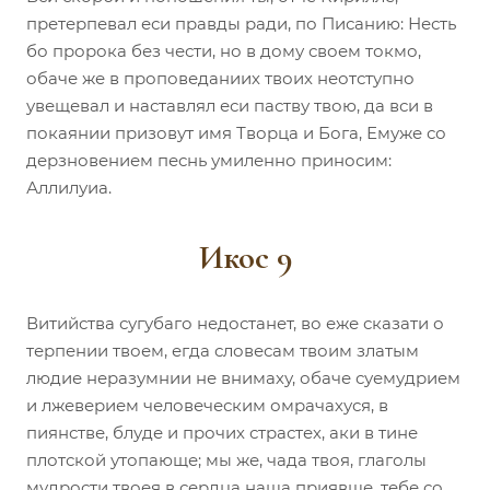
претерпевал еси правды ради, по Писанию: Несть
бо пророка без чести, но в дому своем токмо,
обаче же в проповеданиих твоих неотступно
увещевал и наставлял еси паству твою, да вси в
покаянии призовут имя Творца и Бога, Емуже со
дерзновением песнь умиленно приносим:
Аллилуиа.
Икос 9
Витийства сугубаго недостанет, во еже сказати о
терпении твоем, егда словесам твоим златым
людие неразумнии не внимаху, обаче суемудрием
и лжеверием человеческим омрачахуся, в
пиянстве, блуде и прочих страстех, аки в тине
плотской утопающе; мы же, чада твоя, глаголы
мудрости твоея в сердца наша приявше, тебе со