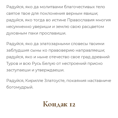
Радуйся, яко да молитвами благочестивых тело
святое твое для поклонения верным явиши;
радуйся, яко тогда во истине Православия многия
несумненно увериши и землю свою расцветом
духовным паки прославиши.
Радуйся, яко да златозарными словесы твоими
заблудшия сыны ко правоверию направляеши;
радуйся, яко и ныне отечество свое град древний
Туров и всю Русь Белую от нестроений присно
заступаеши и утверждаеши.
Радуйся, Кирилле Златоусте, покаяния наставниче
богомудрый.
Кондак 12