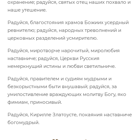
охранение; радуйся, святых отец наших похвало и
наше утешение.
Радуйся, благостояния храмов Божиих усердный
ревнителю; радуйся, народных треволнений и
церковных разделений усмирителю.
Радуйся, миротворче нарочитый, миролюбия
наставниче; радуйся, Церкви Русския
немеркнущий истины и любви светильниче.
Радуйся, правителем и судиям мудрыми и
безкорыстными быти внушавый; радуйся, за
умилостивление враждующих молитву Богу, яко
фимиам, приносивый.
Радуйся, Кирилле Златоусте, покаяния наставниче
богомудрый.