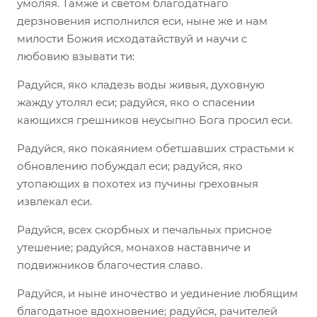
умоляя. Тамже и светом благодатнаго
дерзновения исполнился еси, ныне же и нам
милости Божия исходатайствуй и научи с
любовию взывати ти:
Радуйся, яко кладезь воды живыя, духовную
жажду утолял еси; радуйся, яко о спасении
кающихся грешников неусыпно Бога просил еси.
Радуйся, яко покаянием обетшавших страстьми к
обновлению побуждал еси; радуйся, яко
утопающих в похотех из пучины греховныя
извлекал еси.
Радуйся, всех скорбных и печальных присное
утешение; радуйся, монахов наставниче и
подвижников благочестия славо.
Радуйся, и ныне иночество и уединение любящим
благодатное вдохновение; радуйся, рачителей