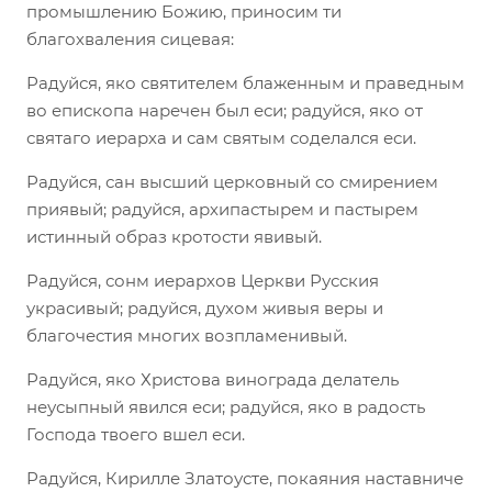
промышлению Божию, приносим ти
благохваления сицевая:
Радуйся, яко святителем блаженным и праведным
во епископа наречен был еси; радуйся, яко от
святаго иерарха и сам святым соделался еси.
Радуйся, сан высший церковный со смирением
приявый; радуйся, архипастырем и пастырем
истинный образ кротости явивый.
Радуйся, сонм иерархов Церкви Русския
украсивый; радуйся, духом живыя веры и
благочестия многих возпламенивый.
Радуйся, яко Христова винограда делатель
неусыпный явился еси; радуйся, яко в радость
Господа твоего вшел еси.
Радуйся, Кирилле Златоусте, покаяния наставниче