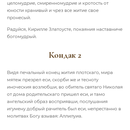
целомудрие, смиренномудрие и кротость от
юности хранивый и чрез все житие свое
пронесый.
Радуйся, Кирилле Златоусте, покаяния наставниче
богомудрый.
Кондак 2
Видя печальный конец жития плотскаго, мира
мятеж презрел еси, скорби же и тесноту
иноческия возлюбши, во обитель святаго Николая
от дома родительскаго пришел еси, и тамо
ангельский образ восприявши, послушания
игумену добрый рачитель был еси, непрестанно в
молитвах Богу взывая: Аллилуиа.