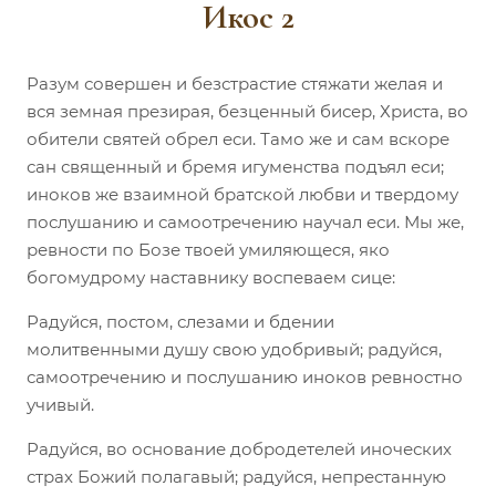
Икос 2
Разум совершен и безстрастие стяжати желая и
вся земная презирая, безценный бисер, Христа, во
обители святей обрел еси. Тамо же и сам вскоре
сан священный и бремя игуменства подъял еси;
иноков же взаимной братской любви и твердому
послушанию и самоотречению научал еси. Мы же,
ревности по Бозе твоей умиляющеся, яко
богомудрому наставнику воспеваем сице:
Радуйся, постом, слезами и бдении
молитвенными душу свою удобривый; радуйся,
самоотречению и послушанию иноков ревностно
учивый.
Радуйся, во основание добродетелей иноческих
страх Божий полагавый; радуйся, непрестанную