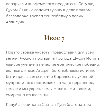
иерархами анафеме того предал еси, Богу же,
Духом Святым содействующу в деле правом,
благодарне воспел еси победную песнь:
Аллилуиа.
Икос 7
Новаго стража чистоты Православия для всей
земли Русской постави тя Господь, Духом Истины
лживое учение и нечестие еретическое победив,
великаго князя Андрея боголюбивым истинно
быти призывал еси, отче Кирилле; в духовней
мудрости того окормляя яко чадо церковное,
темже и мы укрепляемы молитвами твоими,
смиренно взываем ти:
Радуйся, единства Святыя Руси благодатное