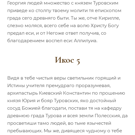
Георгия людей множество с князем Туровским
приведе ко столпу твоему молити тя епископом
града сего древняго быти. Ты же, отче Кирилле,
слезно моляся, всего себе на волю Христу Богу
предал еси, и от Негоже ответ получив, со
благодарением воспел еси: Аллилуиа.
Икос 5
Видя в тебе чистыя веры светильник горящий и
Истины учителя премудраго проразумевая,
архипастырь Киевский Константин по прошению
князя Юрия и бояр Туровских, яко достойный
сосуд Божией благодати, постави тя на кафедру
древнюю града Турова и всея земли Полесския, да
просветиши тамо людей, во тьме язычестей
пребывающих. Мы же, дивящеся чудному о тебе