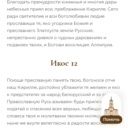
Благодать премудрости книжныя и многия дары
небесныя приял еси, преблаженне Кирилле. Сего
ради святителие и вси боголюбивии людие
прославиша тя, яко угодника Божия и
преславнаго Златоуста земли Русския,
непрестанно дивяся о чудных дарованиях и
подвизех твоих, и Богови восклицая: Аллилуиа.
Икос 12
Поюще преславную память твою, богоносе отче
наш Кирилле, достойно ублажити тя желаем и яко
к предстателю за народ Белорусский и за всю
Православную Русь взываем: буди прилежный
ходатай о спасении всех верных, любящих златая
словеса твоя и молитвами твоими молящияся,
Помочь
ныне же вкупе велегласно в радости восхваляем