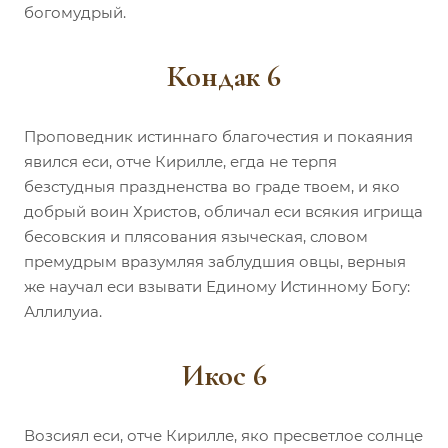
богомудрый.
Кондак 6
Проповедник истиннаго благочестия и покаяния
явился еси, отче Кирилле, егда не терпя
безстудныя праздненства во граде твоем, и яко
добрый воин Христов, обличал еси всякия игрища
бесовския и плясования языческая, словом
премудрым вразумляя заблудшия овцы, верныя
же научал еси взывати Единому Истинному Богу:
Аллилуиа.
Икос 6
Возсиял еси, отче Кирилле, яко пресветлое солнце