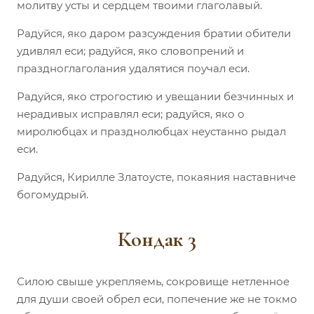
молитву усты и сердцем твоими глаголавый.
Радуйся, яко даром разсуждения братии обители
удивлял еси; радуйся, яко словопрений и
праздноглаголания удалятися поучал еси.
Радуйся, яко строгостию и увещании безчинных и
нерадивых исправлял еси; радуйся, яко о
миролюбцах и празднолюбцах неустанно рыдал
еси.
Радуйся, Кирилле Златоусте, покаяния наставниче
богомудрый.
Кондак 3
Силою свыше укрепляемь, сокровище нетленное
для души своей обрел еси, попечение же не токмо