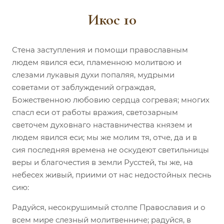
Икос 10
Стена заступления и помощи православным
людем явился еси, пламенною молитвою и
слезами лукавыя духи попаляя, мудрыми
советами от заблуждений ограждая,
Божественною любовию сердца согревая; многих
спасл еси от работы вражия, светозарным
светочем духовнаго наставничества князем и
людем явился еси; мы же молим тя, отче, да и в
сия последняя времена не оскудеют светильницы
веры и благочестия в земли Русстей, ты же, на
небесех живый, приими от нас недостойных песнь
сию:
Радуйся, несокрушимый столпе Православия и о
всем мире слезный молитвенниче; радуйся, в