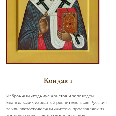
Кондак 1
Избранный угодниче Христов и заповедей
Евангельских изрядный ревнителю, всея Русския
земли златословесный учителю, прославляем тя,
ходатая о всех, с верою усердно к тебе