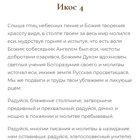
Икос 4
Слыша птиц небесных пение и Божия творения
красоту видя, в столпе твоем за весь мир молился
еси, мудрствуя горняя и испытуя, что есть воля
Божия; собеседник Ангелом был еси, чистоты
добротами озарився, Божиим Духом вдохновен,
светлыя учения Богоразумия своего и молитвы
источал еси, имиже земля Русская просветишася.
Мы же подвиги и труды твои ублажаем и ликующе
рцем:
Радуйся, блаженне столпниче, затворниче
предивный и прехвальный; радуйся, денно и
нощно в покаянии и молитве пребывавый.
Радуйся, многии писания и молитвы в назидание
нам оставивши; радуйся, златословесный учителю