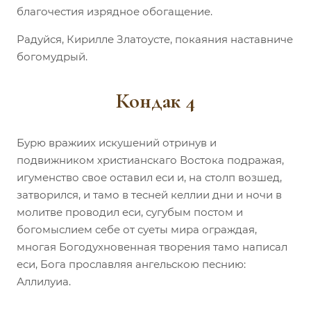
благочестия изрядное обогащение.
Радуйся, Кирилле Златоусте, покаяния наставниче
богомудрый.
Кондак 4
Бурю вражиих искушений отринув и
подвижником христианскаго Востока подражая,
игуменство свое оставил еси и, на столп возшед,
затворился, и тамо в тесней келлии дни и ночи в
молитве проводил еси, сугубым постом и
богомыслием себе от суеты мира ограждая,
многая Богодухновенная творения тамо написал
еси, Бога прославляя ангельскою песнию:
Аллилуиа.