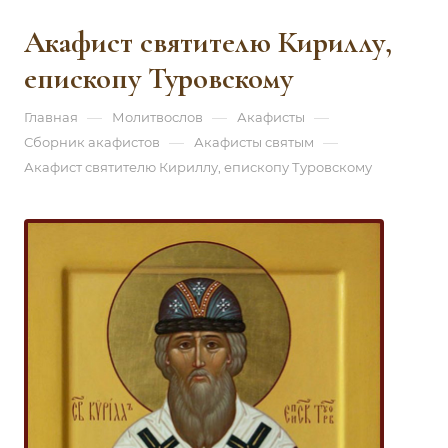
Акафист святителю Кириллу,
епископу Туровскому
—
—
—
Главная
Молитвослов
Акафисты
—
—
Сборник акафистов
Акафисты святым
Акафист святителю Кириллу, епископу Туровскому