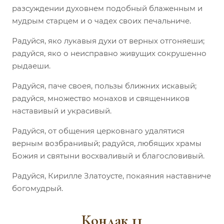
разсуждении духовнем подобный блаженным и
мудрым старцем и о чадех своих печальниче.
Радуйся, яко лукавыя духи от верных отгоняеши;
радуйся, яко о неисправно живущих сокрушенно
рыдаеши.
Радуйся, паче своея, пользы ближних искавый;
радуйся, множество монахов и священников
наставивый и украсивый.
Радуйся, от общения церковнаго удалятися
верным возбранивый; радуйся, любящих храмы
Божия и святыни восхваливый и благословивый.
Радуйся, Кирилле Златоусте, покаяния наставниче
богомудрый.
Кондак 11