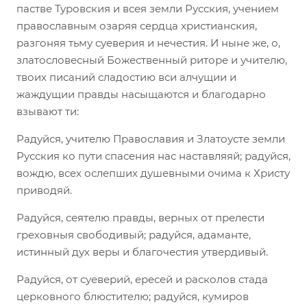
пастве Туровския и всея земли Русския, учением
православным озаряя сердца христианския,
разгоняя тьму суеверия и нечестия. И ныне же, о,
златословесный Божественный риторе и учителю,
твоих писаний сладостию вси алчущии и
жаждущии правды насыщаются и благодарно
взывают ти:
Радуйся, учителю Православия и Златоусте земли
Русския ко пути спасения нас наставляяй; радуйся,
вождю, всех ослепших душевными очима к Христу
приводяй.
Радуйся, сеятелю правды, верных от прелести
греховныя свободивый; радуйся, адаманте,
истинный дух веры и благочестия утвердивый.
Радуйся, от суеверий, ересей и расколов стада
церковного блюстителю; радуйся, кумиров