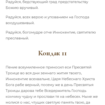
Радуйся, бедствующий град предстательству
Божию вручивый.
Радуйся, всех верою и упованием на Господа
воодушевивый.
Радуйся, богомудре отче Иннокентие, святителю
преславный.
Кондак 11
Пение всеумиленное приносил еси Пресвятей
Троице во вся дни земнаго жития твоего,
Иннокентие всехвальне, Царя Небеснаго Христа
Бога рабе верный, посему же в день Пресвятыя
Троицы дарова тебе Вседержитель Господь
кончину чудну и прослави тя на небесех. Ныне же
молися о нас, чтущих светлую память твою, да