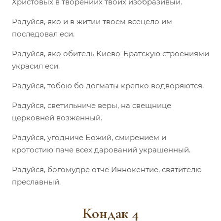
Христовых в творениих твоих изобразивый.
Радуйся, яко и в житии твоем всецело им
последовал еси.
Радуйся, яко обитель Киево-Братскую строениями
украсил еси.
Радуйся, тобою бо догматы крепко водворяются.
Радуйся, светильниче веры, на свещнице
церковней возженный.
Радуйся, угодниче Божий, смирением и
кротостию паче всех дарований украшенный.
Радуйся, богомудре отче Иннокентие, святителю
преславный.
Кондак 4