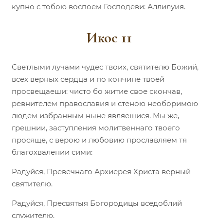
купно с тобою воспоем Господеви: Аллилуия.
Икос 11
Светлыми лучами чудес твоих, святителю Божий,
всех верных сердца и по кончине твоей
просвещаеши: чисто бо житие свое скончав,
ревнителем православия и стеною необоримою
людем избранным ныне являешися. Мы же,
грешнии, заступления молитвеннаго твоего
просяще, с верою и любовию прославляем тя
благохвалении сими:
Радуйся, Превечнаго Архиерея Христа верный
святителю.
Радуйся, Пресвятыя Богородицы вседоблий
служителю.