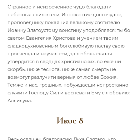
Странное и неизреченное чудо благодати
небесныя явился еси, Иннокентие досточудне,
проповеднику покаяния великому святителю
Иоанну Златоустому воистину уподобляяся: ты бо
светом Евангелия Христова и учением твоим
сладкодухновенным боголюбивую паству свою
просвещал и научал еси, да любовь святая
утвердится в сердцах христианских, во еже ни
скорбь, ниже теснота, ниже самая смерть не
возмогут разлучити верныя от любве Божия.
Темже и нас, грешных, побуждаеши непрестанно
служити Господу Сил и воспевати Ему с любовию:
Аллилуиа.
Икос 8
Весь освящен благодатию Духа Святаго, иго