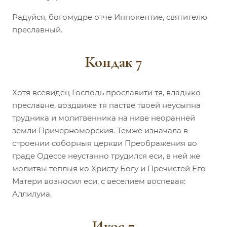
Радуйся, богомудре отче Иннокентие, святителю
преславный.
Кондак 7
Хотя всевидец Господь прославити тя, владыко
преславне, воздвиже тя пастве твоей неусыпна
трудника и молитвенника на ниве неоранней
земли Причерноморския. Темже изначала в
строении соборныя церкви Преображения во
граде Одессе неустанно трудился еси, в ней же
молитвы теплыя ко Христу Богу и Пречистей Его
Матери возносил еси, с веселием воспевая:
Аллилуиа.
Икос 7