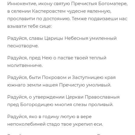
Иннокентие, икону святую Пречистыя Богоматере,
в селении Касперовстем чудесне явленную,
прославити по достоянию. Темже подвизаеши нас
взывати тебе сице:
Радуйся, славы Царицы Небесныя умиленный
песнотворче.
Радуйся, пред Нею о пастве твоей теплый
молитвенниче.
Радуйся, быти Покровом и Заступницею края
южнаго земли нашея Пречистую умоливый.
Радуйся, о утверждении Церкви Православныя
пред Богородицею многия слезы проливый.
Радуйся, яко в годину лютую в вере
непоколебимей стадо твое укрепил еси.