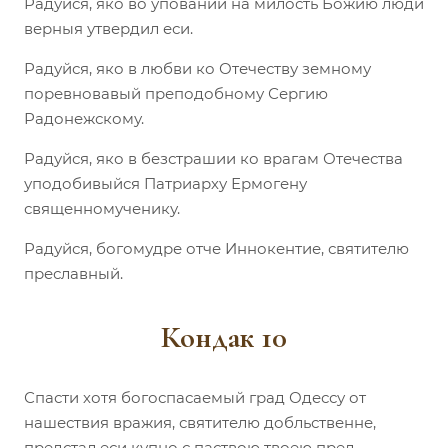
Радуйся, яко во уповании на милость Божию люди
верныя утвердил еси.
Радуйся, яко в любви ко Отечеству земному
поревновавый преподобному Сергию
Радонежскому.
Радуйся, яко в безстрашии ко врагам Отечества
уподобивыйся Патриарху Ермогену
священномученику.
Радуйся, богомудре отче Иннокентие, святителю
преславный.
Кондак 10
Спасти хотя богоспасаемый град Одессу от
нашествия вражия, святителю добльственне,
предстал еси купно с паствою твоею пред