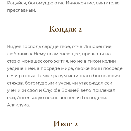
Радуйся, богомудре отче Иннокентие, святителю
преславный.
Кондак 2
Видев Господь сердце твое, отче Иннокентие,
любовию к Нему пламенеющее, призва тя на
стезю монашеского жития, но не в тихой келии
уединенней, а посреде мира, якоже воин посреде
сечи ратныя. Темже разум истиннаго богословия
стяжав, богомудрыми ученьми утверждал еси
ученики своя и Службе Божией зело прилежал
еси, Ангельскую песнь воспевая Господеви:
Аллилуиа.
Икос 2