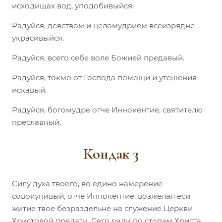
исходищах вод, уподобивыйся.
Радуйся, девством и целомудрием всеизрядне
украсивыйся.
Радуйся, всего себе воле Божией предавый.
Радуйся, токмо от Господа помощи и утешения
искавый.
Радуйся, богомудре отче Иннокентие, святителю
преславный.
Кондак 3
Силу духа твоего, во едино намерение
совокупивый, отче Иннокентие, возжелал еси
житие твое безраздельне на служение Церкви
Христовой предати. Сего ради по стопам Христа