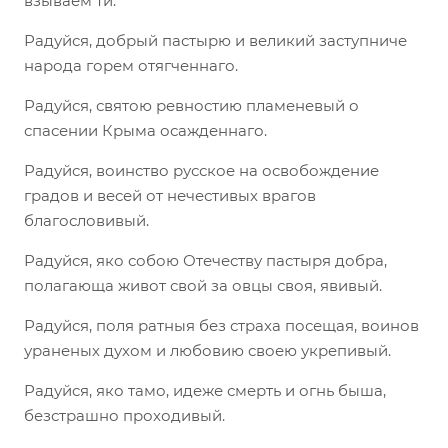
взываем ти:
Радуйся, добрый пастырю и великий заступниче
народа горем отягченнаго.
Радуйся, святою ревностию пламеневый о
спасении Крыма осажденнаго.
Радуйся, воинство русское на освобождение
градов и весей от нечестивых врагов
благословивый.
Радуйся, яко собою Отечеству пастыря добра,
полагающа живот свой за овцы своя, явивый.
Радуйся, поля ратныя без страха посещая, воинов
ураненых духом и любовию своею укрепивый.
Радуйся, яко тамо, идеже смерть и огнь быша,
безстрашно проходивый.