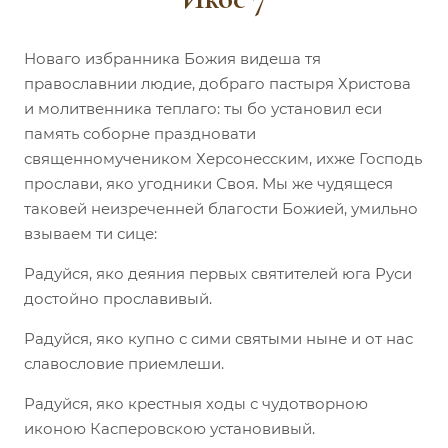
Новаго избранника Божия видеша тя
православнии людие, добраго пастыря Христова
и молитвенника теплаго: ты бо установил еси
память соборне праздновати
священномучеником Херсонесским, ихже Господь
прослави, яко угодники Своя. Мы же чудящеся
таковей неизреченней благости Божией, умильно
взываем ти сице:
Радуйся, яко деяния первых святителей юга Руси
достойно прославивый.
Радуйся, яко купно с сими святыми ныне и от нас
славословие приемлеши.
Радуйся, яко крестныя ходы с чудотворною
иконою Касперовскою установивый.