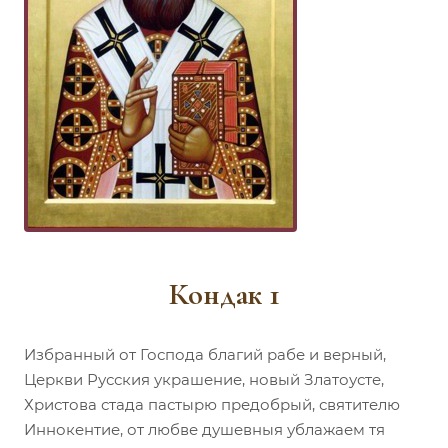
Кондак 1
Избранный от Господа благий рабе и верный,
Церкви Русския украшение, новый Златоусте,
Христова стада пастырю предобрый, святителю
Иннокентие, от любве душевныя ублажаем тя