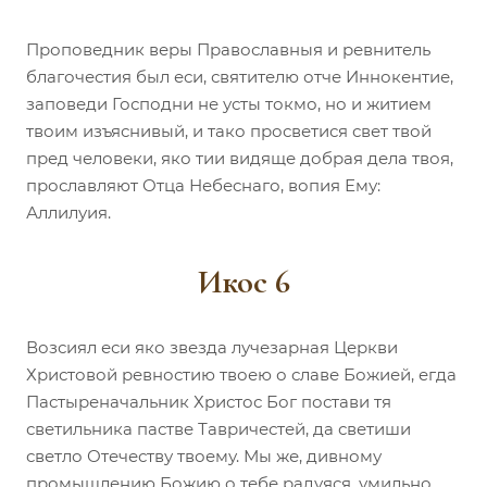
Проповедник веры Православныя и ревнитель
благочестия был еси, святителю отче Иннокентие,
заповеди Господни не усты токмо, но и житием
твоим изъяснивый, и тако просветися свет твой
пред человеки, яко тии видяще добрая дела твоя,
прославляют Отца Небеснаго, вопия Ему:
Аллилуия.
Икос 6
Возсиял еси яко звезда лучезарная Церкви
Христовой ревностию твоею о славе Божией, егда
Пастыреначальник Христос Бог постави тя
светильника пастве Тавричестей, да светиши
светло Отечеству твоему. Мы же, дивному
промышлению Божию о тебе радуяся, умильно