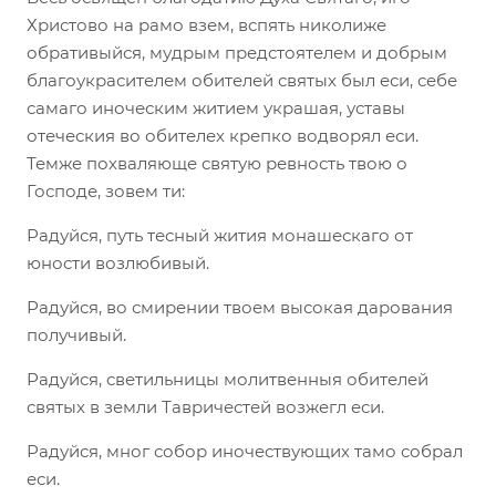
Христово на рамо взем, вспять николиже
обративыйся, мудрым предстоятелем и добрым
благоукрасителем обителей святых был еси, себе
самаго иноческим житием украшая, уставы
отеческия во обителех крепко водворял еси.
Темже похваляюще святую ревность твою о
Господе, зовем ти:
Радуйся, путь тесный жития монашескаго от
юности возлюбивый.
Радуйся, во смирении твоем высокая дарования
получивый.
Радуйся, светильницы молитвенныя обителей
святых в земли Тавричестей возжегл еси.
Радуйся, мног собор иночествующих тамо собрал
еси.