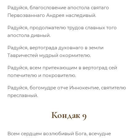
Радуйся, благословение апостола святаго
Первозваннаго Андрея наследивый.
Радуйся, продолжателю трудов славных того
апостола дивный.
Радуйся, вертограда духовнаго в земли
Тавричестей мудрый окормителю.
Радуйся, всем притекающим в вертоград сей
попечителю и покровителю.
Радуйся, богомудре отче Иннокентие, святителю
преславный.
Кондак 9
Всем сердцем возлюбивый Бога, всечудне