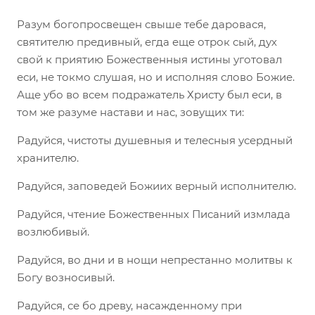
Разум богопросвещен свыше тебе даровася,
святителю предивный, егда еще отрок сый, дух
свой к приятию Божественныя истины уготовал
еси, не токмо слушая, но и исполняя слово Божие.
Аще убо во всем подражатель Христу был еси, в
том же разуме настави и нас, зовущих ти:
Радуйся, чистоты душевныя и телесныя усердный
хранителю.
Радуйся, заповедей Божиих верный исполнителю.
Радуйся, чтение Божественных Писаний измлада
возлюбивый.
Радуйся, во дни и в нощи непрестанно молитвы к
Богу возносивый.
Радуйся, се бо древу, насажденному при