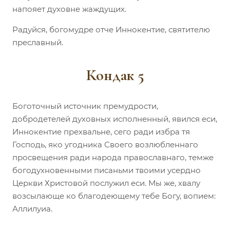
напояет духовне жаждущих.
Радуйся, богомудре отче Иннокентие, святителю
преславный.
Кондак 5
Боготочный источник премудрости,
добродетелей духовных исполненный, явился еси,
Иннокентие прехвальне, сего ради избра тя
Господь, яко угодника Своего возлюбленнаго
просвещения ради народа православнаго, темже
богодухновенными писаньми твоими усердно
Церкви Христовой послужил еси. Мы же, хвалу
возсылающе ко благодеющему тебе Богу, вопием:
Аллилуиа.