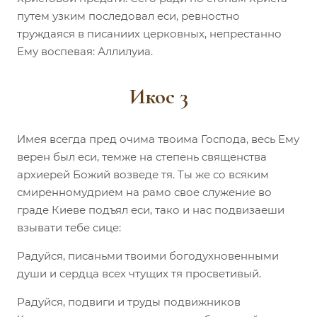
путем узким последовал еси, ревностно
труждаяся в писаниих церковных, непрестанно
Ему воспевая: Аллилуиа.
Икос 3
Имея всегда пред очима твоима Господа, весь Ему
верен был еси, темже на степень священства
архиерей Божий возведе тя. Ты же со всяким
смиренномудрием на рамо свое служение во
граде Киеве подъял еси, тако и нас подвизаеши
взывати тебе сице:
Радуйся, писаньми твоими богодухновенными
души и сердца всех чтущих тя просветивый.
Радуйся, подвиги и труды подвижников