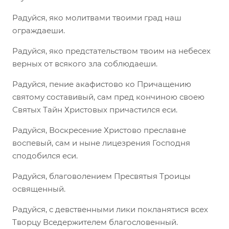
Радуйся, яко молитвами твоими град наш
ограждаеши.
Радуйся, яко предстательством твоим на небесех
верных от всякого зла соблюдаеши.
Радуйся, пение акафистово ко Причащению
святому составивый, сам пред кончиною своею
Святых Тайн Христовых причастился еси.
Радуйся, Воскресение Христово преславне
воспевый, сам и ныне лицезрения Господня
сподобился еси.
Радуйся, благоволением Пресвятыя Троицы
освященный.
Радуйся, с девственными лики покланятися всех
Творцу Вседержителем благословенный.