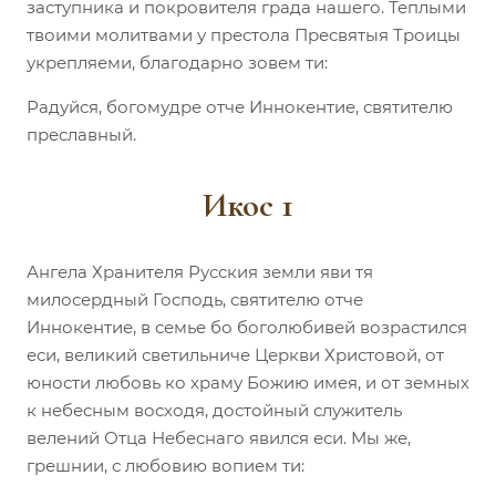
заступника и покровителя града нашего. Теплыми
твоими молитвами у престола Пресвятыя Троицы
укрепляеми, благодарно зовем ти:
Радуйся, богомудре отче Иннокентие, святителю
преславный.
Икос 1
Ангела Хранителя Русския земли яви тя
милосердный Господь, святителю отче
Иннокентие, в семье бо боголюбивей возрастился
еси, великий светильниче Церкви Христовой, от
юности любовь ко храму Божию имея, и от земных
к небесным восходя, достойный служитель
велений Отца Небеснаго явился еси. Мы же,
грешнии, с любовию вопием ти: