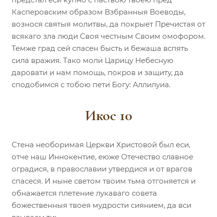
Касперовским образом Взбранныя Воеводы,
вознося святыя молитвы, да покрыет Пречистая от
всякаго зла люди Своя честным Своим омофором.
Темже град сей спасен бысть и бежаша вспять
сила вражия. Тако моли Царицу Небесную
даровати и нам помощь, покров и защиту, да
сподобимся с тобою пети Богу: Аллилуиа.
Икос 10
Стена необоримая Церкви Христовой был еси,
отче наш Иннокентие, еюже Отечество славное
оградися, в православии утвердися и от врагов
спасеся. И ныне светом твоим тьма отгоняется и
обнажается плетение лукаваго совета
божественныя твоея мудрости сиянием, да вси