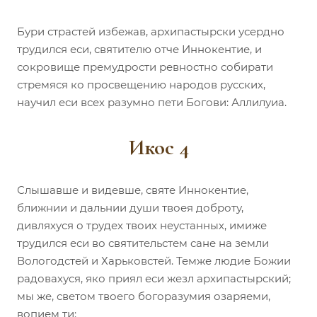
Бури страстей избежав, архипастырски усердно
трудился еси, святителю отче Иннокентие, и
сокровище премудрости ревностно собирати
стремяся ко просвещению народов русских,
научил еси всех разумно пети Богови: Аллилуиа.
Икос 4
Слышавше и видевше, святе Иннокентие,
ближнии и дальнии души твоея доброту,
дивляхуся о трудех твоих неустанных, имиже
трудился еси во святительстем сане на земли
Вологодстей и Харьковстей. Темже людие Божии
радовахуся, яко приял еси жезл архипастырский;
мы же, светом твоего богоразумия озаряеми,
вопием ти: