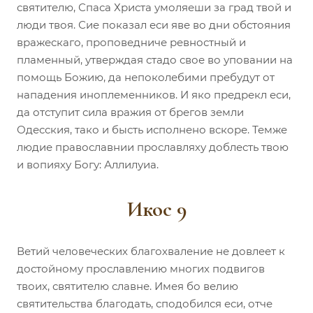
святителю, Спаса Христа умоляеши за град твой и
люди твоя. Сие показал еси яве во дни обстояния
вражескаго, проповедниче ревностный и
пламенный, утверждая стадо свое во уповании на
помощь Божию, да непоколебими пребудут от
нападения иноплеменников. И яко предрекл еси,
да отступит сила вражия от брегов земли
Одесския, тако и бысть исполнено вскоре. Темже
людие православнии прославляху доблесть твою
и вопияху Богу: Аллилуиа.
Икос 9
Ветий человеческих благохваление не довлеет к
достойному прославлению многих подвигов
твоих, святителю славне. Имея бо велию
святительства благодать, сподобился еси, отче