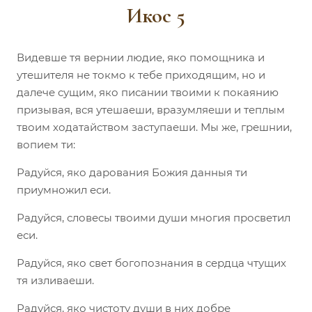
Икос 5
Видевше тя вернии людие, яко помощника и
утешителя не токмо к тебе приходящим, но и
далече сущим, яко писании твоими к покаянию
призывая, вся утешаеши, вразумляеши и теплым
твоим ходатайством заступаеши. Мы же, грешнии,
вопием ти:
Радуйся, яко дарования Божия данныя ти
приумножил еси.
Радуйся, словесы твоими души многия просветил
еси.
Радуйся, яко свет богопознания в сердца чтущих
тя изливаеши.
Радуйся, яко чистоту души в них добре