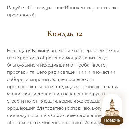
Радуйся, богомудре отче Иннокентие, святителю
преславный.
Кондак 12
Благодати Божией знамение непререкаемое яви
нам Христос в обретении мощей твоих, егда
благоуханием исходившим от гроба твоего,
прослави тя. Сего ради священнии и иночестии
собори, и мирстии людие воспевают и
прославляют тя на месте, идеже почивают святыя
мощи твоя, источающия исцеления струи и
страсти потопляющия, верныя же сердца
орошающия благодатию Господнею, Богу же,
дивному во святых Своих, иже дарованием чудес
Помочь
обогати тя, со умилением вопиют: Аллилуиа.