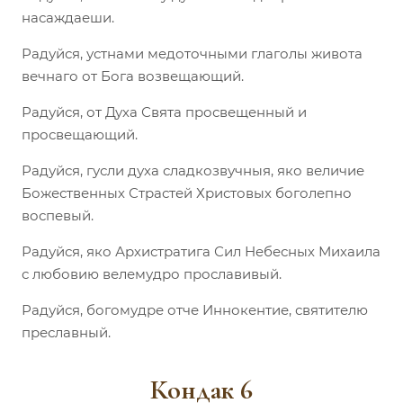
насаждаеши.
Радуйся, устнами медоточными глаголы живота
вечнаго от Бога возвещающий.
Радуйся, от Духа Свята просвещенный и
просвещающий.
Радуйся, гусли духа сладкозвучныя, яко величие
Божественных Страстей Христовых боголепно
воспевый.
Радуйся, яко Архистратига Сил Небесных Михаила
с любовию велемудро прославивый.
Радуйся, богомудре отче Иннокентие, святителю
преславный.
Кондак 6