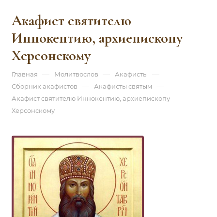
Акафист святителю
Иннокентию, архиепископу
Херсонскому
—
—
—
Главная
Молитвослов
Акафисты
—
—
Сборник акафистов
Акафисты святым
Акафист святителю Иннокентию, архиепископу
Херсонскому