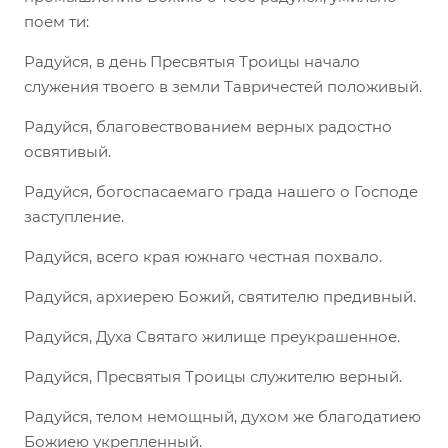
поем ти:
Радуйся, в день Пресвятыя Троицы начало
служения твоего в земли Тавричестей положивый.
Радуйся, благовествованием верных радостно
освятивый.
Радуйся, богоспасаемаго града нашего о Господе
заступление.
Радуйся, всего края южнаго честная похвало.
Радуйся, архиерею Божий, святителю предивный.
Радуйся, Духа Святаго жилище преукрашенное.
Радуйся, Пресвятыя Троицы служителю верный.
Радуйся, телом немощный, духом же благодатиею
Божиею укрепленный.