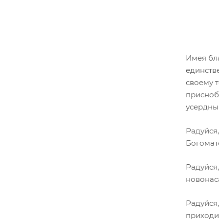
Имея бл
единстве
своему т
присноб
усердны
Радуйся,
Богомат
Радуйся
новонас
Радуйся,
приходи