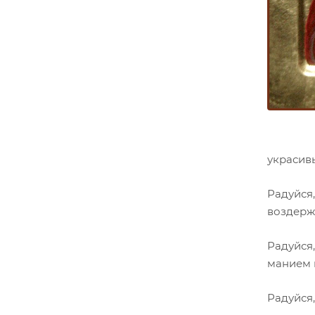
украсивы
Радуйся
воздерж
Радуйся
манием 
Радуйся,