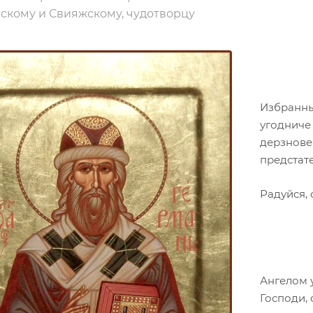
нскому и Свияжскому, чудотворцу
Избранны
угодниче
дерзновен
предстате
Радуйся, 
Ангелом 
Господи,