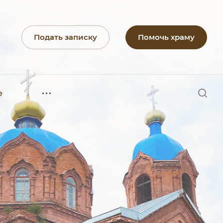
Подать записку
Помочь храму
е