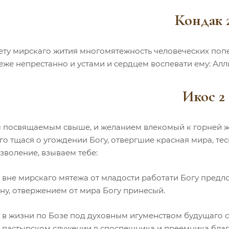
Кондак 
ету мирскаго жития многомятежность человеческих попе
 еже непрестанно и устами и сердцем воспевати ему: Алл
Икос 2
 посвящаемым свыше, и желанием влекомый к горней жи
го тщася о угождении Богу, отвергшие красная мира, те
зволение, взываем тебе:
 вне мирскаго мятежа от младости работати Богу предло
ну, отвержением от мира Богу принесый.
 в жизни по Бозе под духовным игуменством будущаго с
 пастырском служении в споспешника и преемника благ