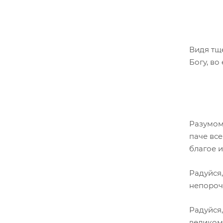
Видя тщ
Богу, во
Разумом
паче все
благое и
Радуйся,
непороч
Радуйся,
великом