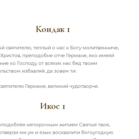
Кондак 1
й святителю, теплый о нас к Богу молитвенниче,
 Христов, преподобне отче Германе, яко имеяй
ие ко Господу, от всяких нас бед твоим
льством избавляй, да зовем ти:
святителю Германе, великий чудотворче.
Икос 1
уподобляя непорочным житием Святыя твоя,
 отверзи ми ум и язык восхвалити богоугодную