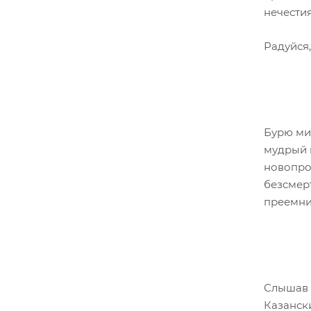
нечести
Радуйся,
Бурю ми
мудрый 
новопро
безсмер
преемник
Слышав 
Казанск