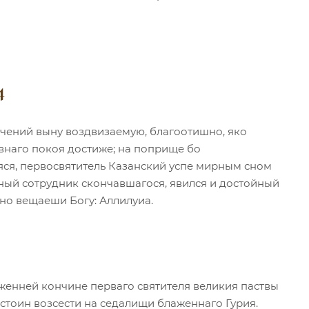
4
чений выну воздвизаемую, благоотишно, яко
внаго покоя достиже; на поприще бо
ся, первосвятитель Казанский успе мирным сном
тный сотрудник скончавшагося, явился и достойный
нно вещаеши Богу: Аллилуиа.
енней кончине перваго святителя великия паствы
стоин возсести на седалищи блаженнаго Гурия.