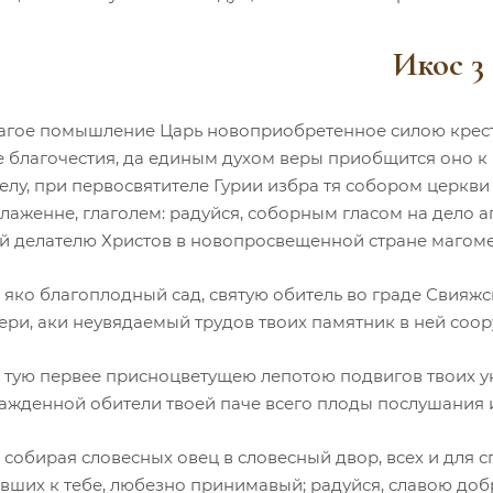
Икос 3
агое помышление Царь новоприобретенное силою крестн
 благочестия, да единым духом веры приобщится оно к 
елу, при первосвятителе Гурии избра тя собором церкви 
лаженне, глаголем: радуйся, соборным гласом на дело а
й делателю Христов в новопросвещенной стране магоме
 яко благоплодный сад, святую обитель во граде Свияжс
ери, аки неувядаемый трудов твоих памятник в ней соо
, тую первее присноцветущею лепотою подвигов твоих ук
ажденной обители твоей паче всего плоды послушания 
 собирая словесных овец в словесный двор, всех и для с
вших к тебе, любезно принимавый; радуйся, славою доб