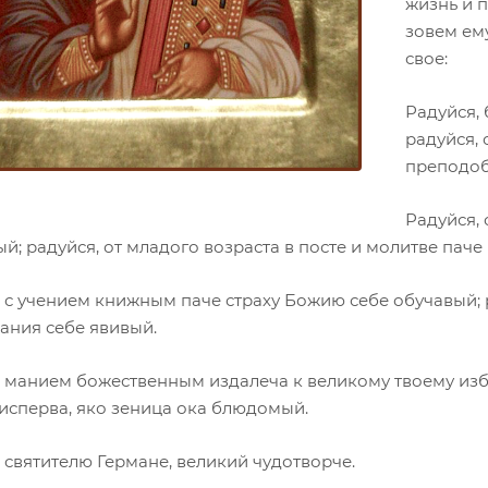
жизнь и 
зовем ем
свое:
Радуйся, 
радуйся,
преподоб
Радуйся, 
й; радуйся, от младого возраста в посте и молитве паче
, с учением книжным паче страху Божию себе обучавый;
ания себе явивый.
, манием божественным издалеча к великому твоему изб
исперва, яко зеница ока блюдомый.
 святителю Германе, великий чудотворче.