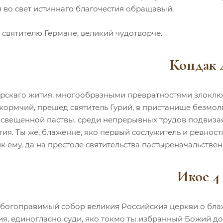
я во свет истиннаго благочестия обращавый.
 святителю Германе, великий чудотворче.
Кондак 
рскаго жития, многообразными превратностями злоклю
кормчий, прешед святитель Гурий, в пристанище безмол
свещенной паствы, среди непрерывных трудов подвизая
тия. Ты же, блаженне, яко первый сослужитель и ревнос
 ему, да на престоле святительства пастыреначальстве
Икос 4
богоправимый собор великия Российския церкви о блаж
ия, единогласно суди, яко токмо ты избранный Божий до