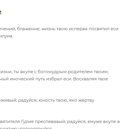
2
чений, блаженне, жизнь твою исперва посвятил еси
илуиа.
зни, ты вкупе с богомудрым родителем твоим,
сный иноческий путь избрал еси. Восхваляя твое
живый; радуйся, юность твою, яко жертву
вятителя Гурия преспевавый; радуйся, емуже вкупе в
одатию уготовлявыйся.