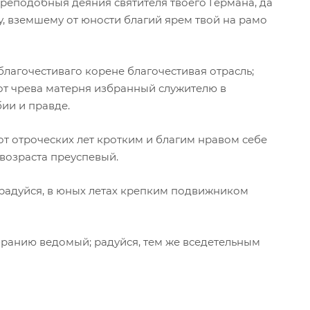
преподобныя деяния святителя твоего Германа, да
у, вземшему от юности благий ярем твой на рамо
благочестиваго корене благочестивая отрасль;
 от чрева матерня избранный служителю в
ии и правде.
от отроческих лет кротким и благим нравом себе
 возраста преуспевый.
 радуйся, в юных летах крепким подвижником
ранию ведомый; радуйся, тем же вседетельным