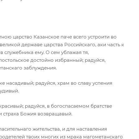
ою царство Казанское паче всего устроити во
великой державе царства Российскаго, аки часть к
в служебника ему. О сем ублажая тя,
постольское достойно избранный; радуйся,
танскаго заблуждения.
ке насадивый; радуйся, храм во славу успения
рудивый.
расивый; радуйся, в богоспасаемом братстве
и страха Божия возвращавый.
пасительнаго жительства, и для наставления
родетелей твоих многих из мрака магометанскаго