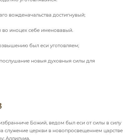
наго вожденачальства достигнувый;
 во иноцех себе именовавый.
возвышению был еси уготовляем;
 послушание новыя духовныя силы для
3
избранниче Божий, ведом был еси от силы в силу
 на служение церкви в новопросвещеннем царстве
у: Аллилуиа.