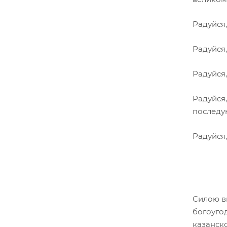
Радуйся,
Радуйся
Радуйся,
Радуйся
последу
Радуйся,
Силою вы
богоуго
казанско