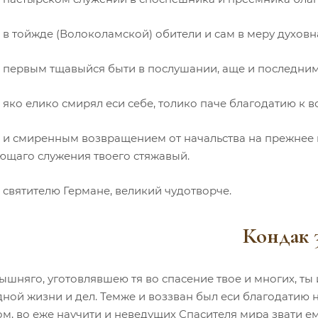
 в тойжде (Волоколамской) обители и сам в меру духов
, первым тщавыйся быти в послушании, аще и последним
 яко елико смирял еси себе, толико паче благодатию к 
, и смиренным возвращением от начальства на прежнее
ющаго служения твоего стяжавый.
 святителю Германе, великий чудотворче.
Кондак 
шняго, уготовлявшею тя во спасение твое и многих, ты 
дной жизни и дел. Темже и воззван был еси благодатию
м, во еже научити и неведущих Спасителя мира звати ем