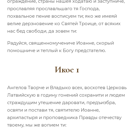
ограждение, страны нашея ходатаю и заступниче,
прославляя прославльшаго тя Господа,
похвальное пение восписуем ти; яко же имеяй
велие дерзновение ко Святей Троице, от всяких
нас бед свободи, да зовем ти:
Радуйся, священномучениче Иоанне, скорый
помощниче и теплый к Богу предстателю.
Икос 1
Ангелов Творче и Владыко всех, восхотев Церковь
Латвийскую в годину гонений сохранити и людем
страждущим утешение даровати, предъизбра,
освяти и постави тя, святителю Иоанне,
архипастыря и проповедника Правды отечеству
твоему, мы же вопием ти: