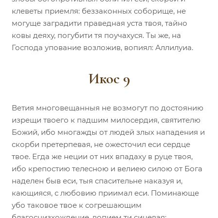
клеветы приемля: беззаконных соборище, не
могуще заградити праведная уста твоя, тайно
ковы деяху, погубити тя поучахуся. Ты же, на
Господа упование возложив, вопиял: Аллилуиа.
Икос 9
Ветия многовещанныя не возмогут по достоянию
изрещи твоего к падшим милосердия, святителю
Божий, ибо многажды от людей злых нападения и
скорби претерпевая, не ожесточил еси сердце
твое. Егда же неции от них впадаху в руце твоя,
ибо крепостию телесною и велиею силою от Бога
наделен быв еси, тыя спасительне наказуя и,
кающияся, с любовию приимал еси. Поминающе
убо таковое твое к согрешающим
благоснизхождение, вопием ти сицевая: