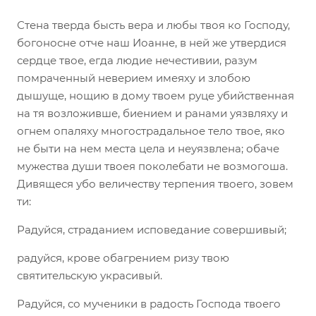
Стена тверда бысть вера и любы твоя ко Господу,
богоносне отче наш Иоанне, в ней же утвердися
сердце твое, егда людие нечестивии, разум
помраченный неверием имеяху и злобою
дышуще, нощию в дому твоем руце убийственная
на тя возложивше, биением и ранами уязвляху и
огнем опаляху многострадальное тело твое, яко
не быти на нем места цела и неуязвлена; обаче
мужества души твоея поколебати не возмогоша.
Дивящеся убо величеству терпения твоего, зовем
ти:
Радуйся, страданием исповедание совершивый;
радуйся, крове обагрением ризу твою
святительскую украсивый.
Радуйся, со мученики в радость Господа твоего