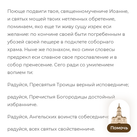
Поюще подвиги твоя, священномучениче Иоанне,
и святых мощей твоих нетленных обретение,
поминаем, яко еще ти живу сущу изрек еси
желание: по кончине своей быти погребенным в
убозей своей пещере в подклете соборнаго
храма. Ныне же познахом, яко сими словесы
предрекл еси славное свое прославление и в
собор пренесение. Сего ради со умилением
вопием ти:
Радуйся, Пресвятыя Троицы верный исповедниче;
радуйся, Пречистыя Богородицы достойный
избранниче.
Радуйся, Ангельских воинств собеседниче;
Помочь
радуйся, всех святых свойственниче.