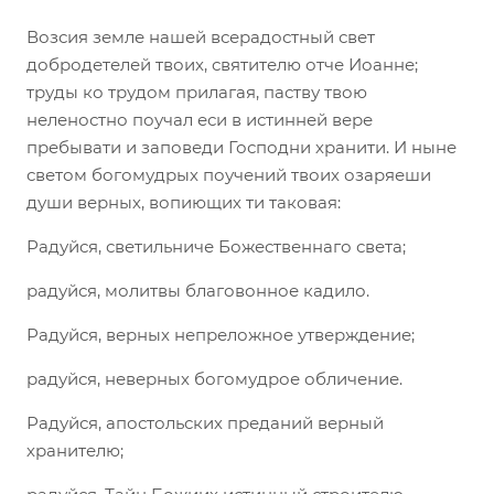
Возсия земле нашей всерадостный свет
добродетелей твоих, святителю отче Иоанне;
труды ко трудом прилагая, паству твою
неленостно поучал еси в истинней вере
пребывати и заповеди Господни хранити. И ныне
светом богомудрых поучений твоих озаряеши
души верных, вопиющих ти таковая:
Радуйся, светильниче Божественнаго света;
радуйся, молитвы благовонное кадило.
Радуйся, верных непреложное утверждение;
радуйся, неверных богомудрое обличение.
Радуйся, апостольских преданий верный
хранителю;