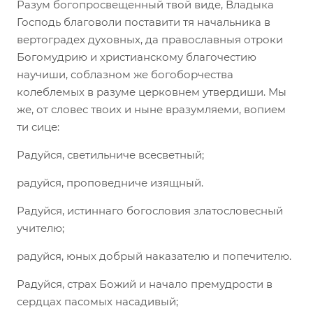
Разум богопросвещенный твой виде, Владыка
Господь благоволи поставити тя начальника в
вертоградех духовных, да православныя отроки
Богомудрию и христианскому благочестию
научиши, соблазном же богоборчества
колеблемых в разуме церковнем утвердиши. Мы
же, от словес твоих и ныне вразумляеми, вопием
ти сице:
Радуйся, светильниче всесветный;
радуйся, проповедниче изящный.
Радуйся, истиннаго богословия златословесный
учителю;
радуйся, юных добрый наказателю и попечителю.
Радуйся, страх Божий и начало премудрости в
сердцах пасомых насадивый;