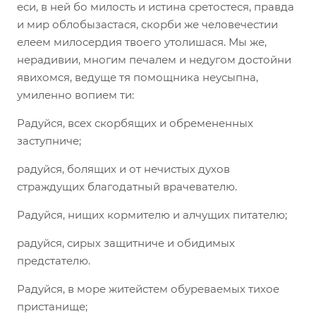
еси, в ней бо милость и истина сретостеся, правда
и мир облобызастася, скорби же человечестии
елеем милосердия твоего утолишася. Мы же,
нерадивии, многим печалем и недугом достойни
явихомся, ведуще тя помощника неусыпна,
умиленно вопием ти:
Радуйся, всех скорбящих и обремененных
заступниче;
радуйся, болящих и от нечистых духов
страждущих благодатный врачевателю.
Радуйся, нищих кормителю и алчущих питателю;
радуйся, сирых защитниче и обидимых
предстателю.
Радуйся, в море житейстем обуреваемых тихое
пристанище;