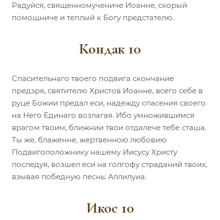
Радуйся, священномучениче Иоанне, скорый
помощниче и теплый к Богу предстателю.
Кондак 10
Спасительнаго твоего подвига скончание
предзря, святителю Христов Иоанне, всего себе в
руце Божии предал еси, надежду спасения своего
на Него Единаго возлагая. Ибо умножившимся
врагом твоим, ближнии твои отдалече тебе сташа.
Ты же, блаженне, жертвенною любовию
Подвигоположнику нашему Иисусу Христу
последуя, возшел еси на голгофу страданий твоих,
взывая победную песнь: Аллилуиа.
Икос 10