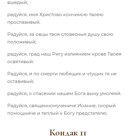
вшедый;
радуйся, имя Христово кончиною твоею
прославивый.
Радуйся, за овцы твоя словесныя душу свою
положивый;
радуйся, град наш Ригу излиянием крове Твоея
освятивый.
Радуйся, и по смерти любящих и чтущих тя не
оставивый;
радуйся, о спасении нашем Бога выну умоляяй.
Радуйся, священномучениче Иоанне, скорый
помощниче и теплый к Богу предстателю.
Кондак 11