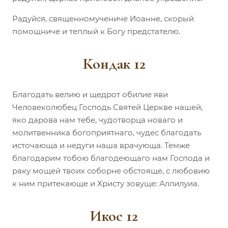
Радуйся, священномучениче Иоанне, скорый
помощниче и теплый к Богу предстателю.
Кондак 12
Благодать велию и щедрот обилие яви
Человеколюбец Господь Святей Церкве нашей,
яко дарова нам тебе, чудотворца новаго и
молитвенника богоприятнаго, чудес благодать
источающа и недуги наша врачующа. Темже
благодарим тобою благодеющаго нам Господа и
раку мощей твоих соборне обстояще, с любовию
к ним притекающе и Христу зовуще: Аллилуиа.
Икос 12