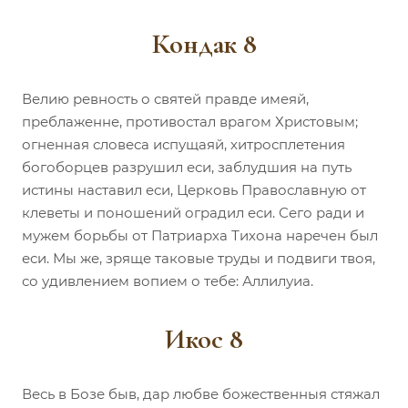
Кондак 8
Велию ревность о святей правде имеяй,
преблаженне, противостал врагом Христовым;
огненная словеса испущаяй, хитросплетения
богоборцев разрушил еси, заблудшия на путь
истины наставил еси, Церковь Православную от
клеветы и поношений оградил еси. Сего ради и
мужем борьбы от Патриарха Тихона наречен был
еси. Мы же, зряще таковые труды и подвиги твоя,
со удивлением вопием о тебе: Аллилуиа.
Икос 8
Весь в Бозе быв, дар любве божественныя стяжал