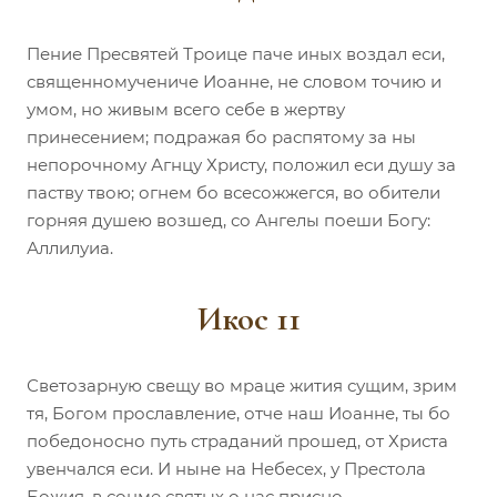
Пение Пресвятей Троице паче иных воздал еси,
священномучениче Иоанне, не словом точию и
умом, но живым всего себе в жертву
принесением; подражая бо распятому за ны
непорочному Агнцу Христу, положил еси душу за
паству твою; огнем бо всесожжегся, во обители
горняя душею возшед, со Ангелы поеши Богу:
Аллилуиа.
Икос 11
Светозарную свещу во мраце жития сущим, зрим
тя, Богом прославление, отче наш Иоанне, ты бо
победоносно путь страданий прошед, от Христа
увенчался еси. И ныне на Небесех, у Престола
Божия, в сонме святых о нас присно