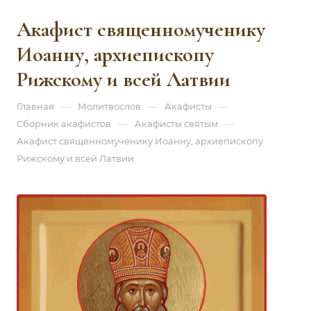
Акафист священномученику
Иоанну, архиепископу
Рижскому и всей Латвии
—
—
—
Главная
Молитвослов
Акафисты
—
—
Сборник акафистов
Акафисты святым
Акафист священномученику Иоанну, архиепископу
Рижскому и всей Латвии