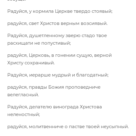
Радуйся, у кормила Церкве твердо стоявый;
радуйся, свет Христов верным возсиявый.
Радуйся, душетленному зверю стадо твое
расхищати не попустивый;
радуйся, Церковь, в гонении сущую, верной
Христу сохранивый.
Радуйся, иерарше мудрый и благодатный;
радуйся, правды Божия проповедниче
велегласный.
Радуйся, делателю винограда Христова
неленостный;
радуйся, молитвенниче о пастве твоей неусыпный.