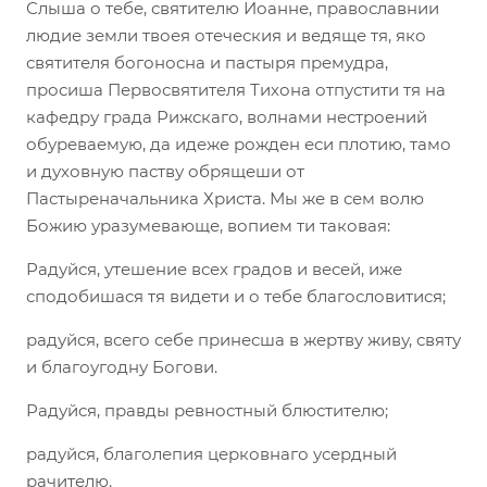
Слыша о тебе, святителю Иоанне, православнии
людие земли твоея отеческия и ведяще тя, яко
святителя богоносна и пастыря премудра,
просиша Первосвятителя Тихона отпустити тя на
кафедру града Рижскаго, волнами нестроений
обуреваемую, да идеже рожден еси плотию, тамо
и духовную паству обрящеши от
Пастыреначальника Христа. Мы же в сем волю
Божию уразумевающе, вопием ти таковая:
Радуйся, утешение всех градов и весей, иже
сподобишася тя видети и о тебе благословитися;
радуйся, всего себе принесша в жертву живу, святу
и благоугодну Богови.
Радуйся, правды ревностный блюстителю;
радуйся, благолепия церковнаго усердный
рачителю.