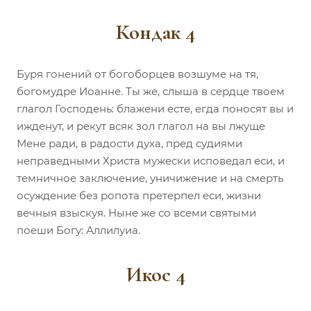
Кондак 4
Буря гонений от богоборцев возшуме на тя,
богомудре Иоанне. Ты же, слыша в сердце твоем
глагол Господень: блажени есте, егда поносят вы и
ижденут, и рекут всяк зол глагол на вы лжуще
Мене ради, в радости духа, пред судиями
неправедными Христа мужески исповедал еси, и
темничное заключение, уничижение и на смерть
осуждение без ропота претерпел еси, жизни
вечныя взыскуя. Ныне же со всеми святыми
поеши Богу: Аллилуиа.
Икос 4