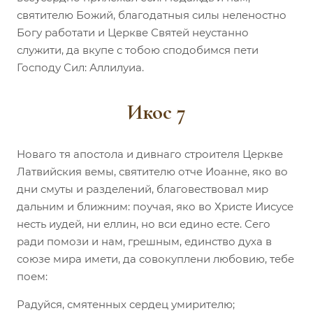
святителю Божий, благодатныя силы неленостно
Богу работати и Церкве Святей неустанно
служити, да вкупе с тобою сподобимся пети
Господу Сил: Аллилуиа.
Икос 7
Новаго тя апостола и дивнаго строителя Церкве
Латвийския вемы, святителю отче Иоанне, яко во
дни смуты и разделений, благовествовал мир
дальним и ближним: поучая, яко во Христе Иисусе
несть иудей, ни еллин, но вси едино есте. Сего
ради помози и нам, грешным, единство духа в
союзе мира имети, да совокуплени любовию, тебе
поем:
Радуйся, смятенных сердец умирителю;