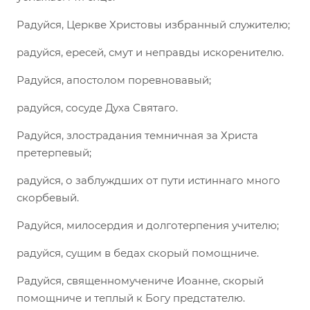
Радуйся, Церкве Христовы избранный служителю;
радуйся, ересей, смут и неправды искоренителю.
Радуйся, апостолом поревновавый;
радуйся, сосуде Духа Святаго.
Радуйся, злострадания темничная за Христа
претерпевый;
радуйся, о заблуждших от пути истиннаго много
скорбевый.
Радуйся, милосердия и долготерпения учителю;
радуйся, сущим в бедах скорый помощниче.
Радуйся, священномучениче Иоанне, скорый
помощниче и теплый к Богу предстателю.