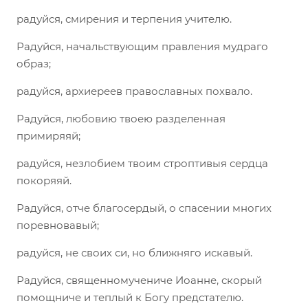
радуйся, смирения и терпения учителю.
Радуйся, начальствующим правления мудраго
образ;
радуйся, архиереев православных похвало.
Радуйся, любовию твоею разделенная
примиряяй;
радуйся, незлобием твоим строптивыя сердца
покоряяй.
Радуйся, отче благосердый, о спасении многих
поревновавый;
радуйся, не своих си, но ближняго искавый.
Радуйся, священномучениче Иоанне, скорый
помощниче и теплый к Богу предстателю.