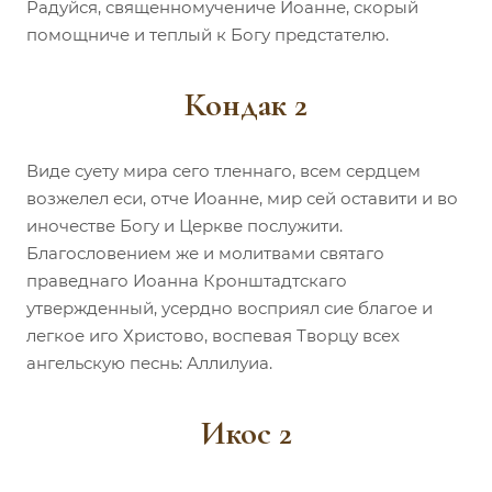
Радуйся, священномучениче Иоанне, скорый
помощниче и теплый к Богу предстателю.
Кондак 2
Виде суету мира сего тленнаго, всем сердцем
возжелел еси, отче Иоанне, мир сей оставити и во
иночестве Богу и Церкве послужити.
Благословением же и молитвами святаго
праведнаго Иоанна Кронштадтскаго
утвержденный, усердно восприял сие благое и
легкое иго Христово, воспевая Творцу всех
ангельскую песнь: Аллилуиа.
Икос 2