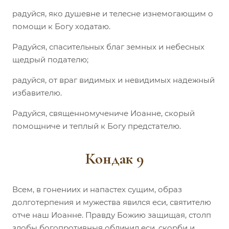
радуйся, яко душевне и телесне изнемогающим о
помощи к Богу ходатаю.
Радуйся, спасительных благ земных и небесных
щедрый подателю;
радуйся, от враг видимых и невидимых надежный
избавителю.
Радуйся, священномучениче Иоанне, скорый
помощниче и теплый к Богу предстателю.
Кондак 9
Всем, в гонениих и напастех сущим, образ
долготерпения и мужества явился еси, святителю
отче наш Иоанне. Правду Божию защищая, столп
злобы богопротивныя обличил еси, скорби и