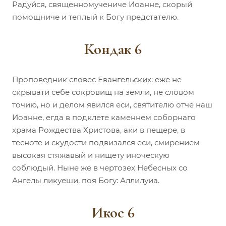
Радуйся, священномучениче Иоанне, скорый
помощниче и теплый к Богу предстателю.
Кондак 6
Проповедник словес Евангельских: еже не
скрывати себе сокровищ на земли, не словом
точию, но и делом явился еси, святителю отче наш
Иоанне, егда в подклете каменнем соборнаго
храма Рождества Христова, аки в пещере, в
тесноте и скудости подвизался еси, смирением
высокая стяжавый и нищету иноческую
соблюдый. Ныне же в чертозех Небесных со
Ангелы ликуеши, поя Богу: Аллилуиа.
Икос 6