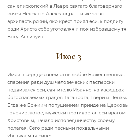
сан епископский в Лавре святаго благовернаго
князя Невскаго Александра. Ты же жезл
архипастырский, яко крест приял еси, к подвигу
ради Христа себе уготовляя и поя избравшему тя
Богу: Аллилуиа.
Икос 3
Имея в сердце своем огнь любве Божественныя,
спасения ради душ человеческих пастырски
подвизался еси, святителю Иоанне, на кафедрах
богоспасаемых градов Таганрога, Твери и Пензы.
Егда же Божиим попущением прииде на Церковь
гонение лютое, мужески противостал еси врагом
Христовым, начало исповедничеству своему
полагая. Сего ради песньми похвальными
ублажаем тя сице: