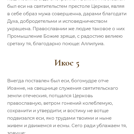
был еси на святительстем престоле Церкви, являя
в себе образ мужа совершенна, дарами благодати
Духа, добродетельми и исповедничеством
украшена. Православнии же людие таковое о них
Промышление Божие зряще, с радостию велиею
сретаху тя, благодарно поюще: Аллилуиа.
Икос 5
Внегда поставлен был еси, богомудре отче
Иоанне, на свещнице служения святительскаго
земли отеческия, потщался Церковь
православную, ветром гонений колеблемую,
сохранити и утвердити; и востину не вотще
подвизался еси, яко трудами твоими и ныне
живем и движемся и есмы. Сего ради ублажаем тя,
зовуще: