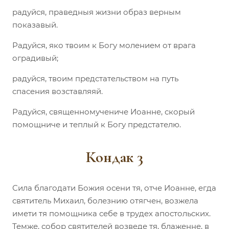
радуйся, праведныя жизни образ верным
показавый.
Радуйся, яко твоим к Богу молением от врага
оградивый;
радуйся, твоим предстательством на путь
спасения возставляяй.
Радуйся, священномучениче Иоанне, скорый
помощниче и теплый к Богу предстателю.
Кондак 3
Сила благодати Божия осени тя, отче Иоанне, егда
святитель Михаил, болезнию отягчен, возжела
имети тя помощника себе в трудех апостольских.
Темже, собор святителей возведе тя, блаженне, в