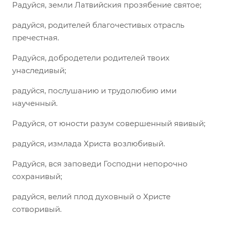
Радуйся, земли Латвийския прозябение святое;
радуйся, родителей благочестивых отрасль
пречестная.
Радуйся, добродетели родителей твоих
унаследивый;
радуйся, послушанию и трудолюбию ими
наученный.
Радуйся, от юности разум совершенный явивый;
радуйся, измлада Христа возлюбивый.
Радуйся, вся заповеди Господни непорочно
сохранивый;
радуйся, велий плод духовный о Христе
сотворивый.