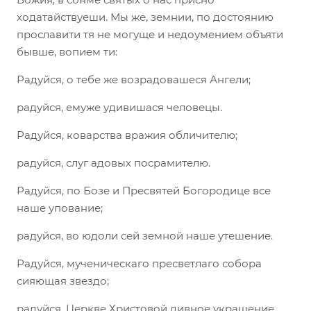
ходатайствуеши. Мы же, земнии, по достоянию
прославити тя не могуще и недоумением объяти
бывше, вопием ти:
Радуйся, о тебе же возрадовашеся Ангели;
радуйся, емуже удивишася человецы.
Радуйся, коварства вражия обличителю;
радуйся, слуг адовых посрамителю.
Радуйся, по Бозе и Пресвятей Богородице все
наше упование;
радуйся, во юдоли сей земной наше утешение.
Радуйся, мученическаго пресветлаго собора
сияющая звездо;
радуйся, Церкве Христовой дивное украшение.