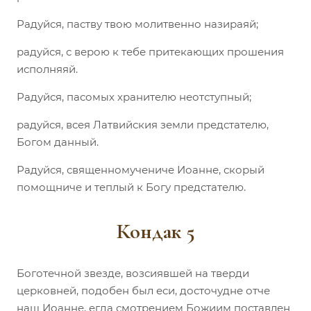
Радуйся, паству твою молитвенно назираяй;
радуйся, с верою к тебе притекающих прошения
исполняяй.
Радуйся, пасомых хранителю неотступный;
радуйся, всея Латвийския земли предстателю,
Богом данный.
Радуйся, священномучениче Иоанне, скорый
помощниче и теплый к Богу предстателю.
Кондак 5
Боготечной звезде, возсиявшей на тверди
церковней, подобен был еси, досточудне отче
наш Иоанне, егда смотрением Божиим поставлен