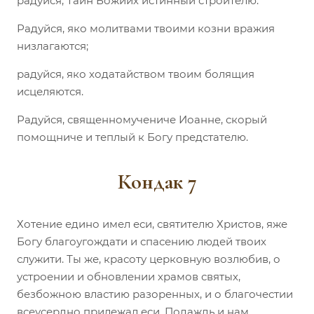
радуйся, Тайн Божиих истинный строителю.
Радуйся, яко молитвами твоими козни вражия
низлагаются;
радуйся, яко ходатайством твоим болящия
исцеляются.
Радуйся, священномучениче Иоанне, скорый
помощниче и теплый к Богу предстателю.
Кондак 7
Хотение едино имел еси, святителю Христов, яже
Богу благоугождати и спасению людей твоих
служити. Ты же, красоту церковную возлюбив, о
устроении и обновлении храмов святых,
безбожною властию разоренных, и о благочестии
всеусердно прилежал еси. Подаждь и нам,