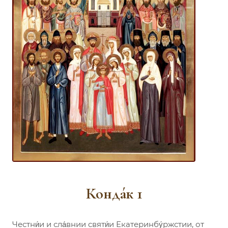
Конда́к 1
Честни́и и сла́внии святи́и Екатеринбу́ржстии, от