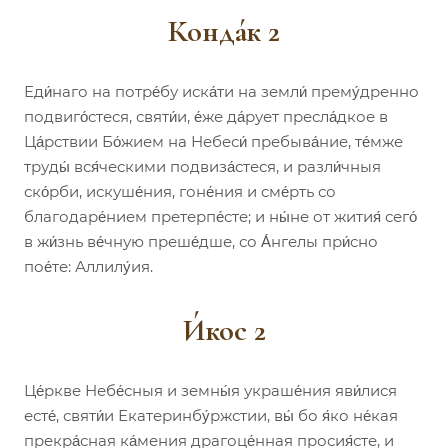
Конда́к 2
Еди́наго на потре́бу иска́ти на земли́ прему́дренно
подвиго́стеся, святи́и, е́же да́рует пресла́дкое в
Ца́рствии Бо́жием на Небеси́ пребыва́ние, те́мже
труды́ вся́ческими подвиза́стеся, и разли́чныя
ско́рби, искуше́ния, гоне́ния и сме́рть со
благодаре́нием претерпе́сте; и ны́не от жития́ сего́
в жи́знь ве́чную преше́дше, со А́нгелы при́сно
пое́те: Аллилу́ия.
И́кос 2
Це́ркве Небе́сныя и земны́я украше́ния яви́лися
есте́, святи́и Екатеринбу́ржстии, вы́ бо я́ко не́кая
прекра́сная ка́мения драгоце́нная просия́сте, и