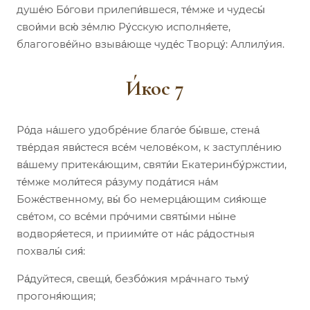
душе́ю Бо́гови прилепи́вшеся, те́мже и чудесы́
свои́ми всю́ зе́млю Ру́сскую исполня́ете,
благогове́йно взыва́юще чуде́с Творцу́: Аллилу́ия.
И́кос 7
Ро́да на́шего удобре́ние благо́е бы́вше, стена́
тве́рдая яви́стеся все́м челове́ком, к заступле́нию
ва́шему притека́ющим, святи́и Екатеринбу́ржстии,
те́мже моли́теся ра́зуму пода́тися на́м
Боже́ственному, вы́ бо немерца́ющим сия́юще
све́том, со все́ми про́чими святы́ми ны́не
водворя́етеся, и приими́те от на́с ра́достныя
похвалы́ сия́:
Ра́дуйтеся, свещи́, безбо́жия мра́чнаго тьму́
прогоня́ющия;