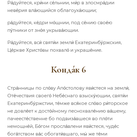
Ра́дуйтеся, кри́ни се́льнии, ми́р в злосмра́дии
неве́рия вла́ющийся облагоуха́ющии;
ра́дуйтеся, ке́дри мо́щнии, под се́нию свое́ю
пу́тники от зно́я укрыва́ющии.
Ра́дуйтеся, вси́ святи́и земли́ Екатеринбу́ржския,
Це́ркве Христо́вы похвало́ и украше́ние.
Конда́к 6
Стра́нницы по сло́ву Апо́столову яви́стеся на земли́,
Оте́чествия своего́ Небе́снаго взыску́ющии, святи́и
Екатеринбу́ржстии, те́мже вся́кое сло́во ри́торское
не довле́ет к досто́йному песнохвале́нию ва́шему,
пачеесте́ственне бо подвиза́вшеся во пло́ти
немощне́й, Бо́гом просла́влени яви́стеся, чуде́с
бога́тством ва́с обогати́вшаго, мы́ же те́ми