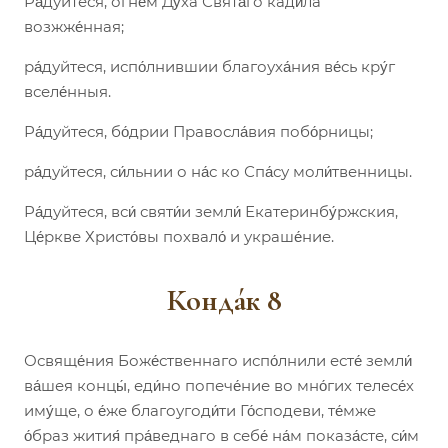
Ра́дуйтеся, огне́м Ду́ха Свята́го кади́ла
возжже́нная;
ра́дуйтеся, испо́лнившии благоуха́ния ве́сь кру́г
вселе́нныя.
Ра́дуйтеся, бо́дрии Правосла́вия побо́рницы;
ра́дуйтеся, си́льнии о на́с ко Спа́су моли́твенницы.
Ра́дуйтеся, вси́ святи́и земли́ Екатеринбу́ржския,
Це́ркве Христо́вы похвало́ и украше́ние.
Конда́к 8
Освяще́ния Боже́ственнаго испо́лнили есте́ земли́
ва́шея концы́, еди́но попече́ние во мно́гих телесе́х
иму́ще, о е́же благоугоди́ти Го́сподеви, те́мже
о́браз жития́ пра́веднаго в себе́ на́м показа́сте, си́м