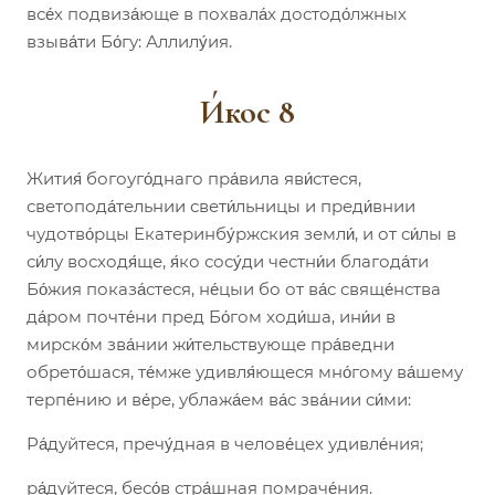
все́х подвиза́юще в похвала́х достодо́лжных
взыва́ти Бо́гу: Аллилу́ия.
И́кос 8
Жития́ богоуго́днаго пра́вила яви́стеся,
светопода́тельнии свети́льницы и преди́внии
чудотво́рцы Екатеринбу́ржския земли́, и от си́лы в
си́лу восходя́ще, я́ко сосу́ди честни́и благода́ти
Бо́жия показа́стеся, не́цыи бо от ва́с свяще́нства
да́ром почте́ни пред Бо́гом ходи́ша, ини́и в
мирско́м зва́нии жи́тельствующе пра́ведни
обрето́шася, те́мже удивля́ющеся мно́гому ва́шему
терпе́нию и ве́ре, ублажа́ем ва́с зва́нии си́ми:
Ра́дуйтеся, пречу́дная в челове́цех удивле́ния;
ра́дуйтеся, бесо́в стра́шная помраче́ния.