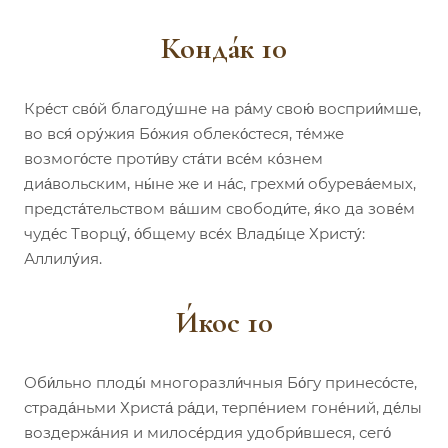
Конда́к 10
Кре́ст сво́й благоду́шне на ра́му свою́ восприи́мше,
во вся́ ору́жия Бо́жия облеко́стеся, те́мже
возмого́сте проти́ву ста́ти все́м ко́знем
диа́вольским, ны́не же и на́с, грехми́ обурева́емых,
предста́тельством ва́шим свободи́те, я́ко да зове́м
чуде́с Творцу́, о́бщему все́х Влады́це Христу́:
Аллилу́ия.
И́кос 10
Оби́льно плоды́ многоразли́чныя Бо́гу принесо́сте,
страда́ньми Христа́ ра́ди, терпе́нием гоне́ний, де́лы
воздержа́ния и милосе́рдия удобри́вшеся, сего́