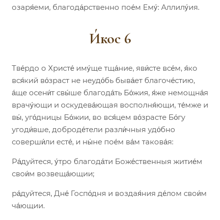
озаря́еми, благода́рственно пое́м Ему́: Аллилу́ия.
И́кос 6
Тве́рдо о Христе́ иму́ще тща́ние, яви́сте все́м, я́ко
вся́кий во́зраст не неудо́бь быва́ет благоче́стию,
а́ще осени́т свы́ше благода́ть Бо́жия, я́же немощна́я
врачу́ющи и оскудева́ющая восполня́ющи, те́мже и
вы́, уго́дницы Бо́жии, во вся́цем во́зрасте Бо́гу
угоди́вше, доброде́тели разли́чныя удо́бно
соверши́ли есте́, и ны́не пое́м ва́м такова́я:
Ра́дуйтеся, у́тро благода́ти Боже́ственныя житие́м
свои́м возвеща́ющии;
ра́дуйтеся, Дне́ Госпо́дня и воздая́ния де́лом свои́м
ча́ющии.