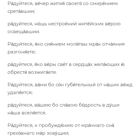
Ра́дуйтеся, ве́чер жития́ своего́ со смире́нием
срета́вшии;
ра́дуйтеся, но́щь нестрое́ний жите́йских ве́рою
освеща́вшии.
Ра́дуйтеся, я́ко сия́нием моли́твы мра́к отча́яния
разгоня́ете;
ра́дуйтеся, я́ко ве́ры све́т в сердца́х жела́ющих ю́
обрести́ возжига́ете.
Ра́дуйтеся, ва́ми бо со́н губи́тельный от на́ших ве́жд
удаля́ется;
ра́дуйтеся, ва́шею бо сла́вою бо́дрость в ду́ши
на́ша вселя́ется.
Ра́дуйтеся, к пробужде́нию от мра́чнаго сна́
грехо́внаго ми́р зову́щии;