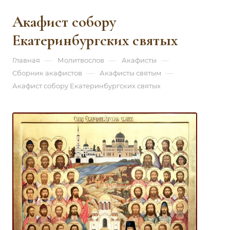
Акафист собору
Екатеринбургских святых
—
—
—
Главная
Молитвослов
Акафисты
—
—
Сборник акафистов
Акафисты святым
Акафист собору Екатеринбургских святых