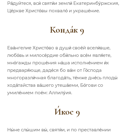
Ра́дуйтеся, вси́ святи́и земли́ Екатеринбу́ржския,
Це́ркве Христо́вы похвало́ и украше́ние.
Конда́к 9
Ева́нгелие Христо́во в души́ свое́й всели́вше,
любо́вь и милосе́рдие оби́льно все́м явля́ете,
мно́гажды проше́ния на́ша исполне́нием и́х
предваря́юще, даде́ся бо ва́м от Го́спода
многоразли́чная благода́ть, те́мже дне́сь плоды́
хода́тайства ва́шего утеша́еми, Бо́гови со
умиле́нием пое́м: Аллилу́ия.
И́кос 9
Ны́не слы́шим вы́, святи́и, и по преставле́нии