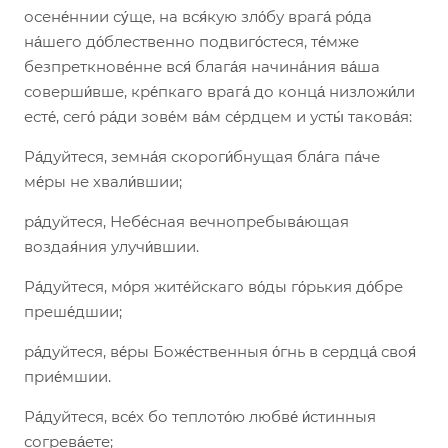
осене́ннии су́ще, на вся́кую зло́бу врага́ ро́да
на́шего до́блественно подвиго́стеся, те́мже
безпреткнове́нне вся́ блага́я начина́ния ва́ша
соверши́вше, кре́пкаго врага́ до конца́ низложи́ли
есте́, сего́ ра́ди зове́м ва́м се́рдцем и усты́ такова́я:
Ра́дуйтеся, земна́я скороги́бнущая бла́га па́че
ме́ры не хвали́вшии;
ра́дуйтеся, Небе́сная вечнопребыва́ющая
воздая́ния улучи́вшии.
Ра́дуйтеся, мо́ря жите́йскаго во́ды го́рькия до́бре
преше́дшии;
ра́дуйтеся, ве́ры Боже́ственныя о́гнь в сердца́ своя́
прие́мшии.
Ра́дуйтеся, все́х бо теплото́ю любве́ и́стинныя
согрева́ете;