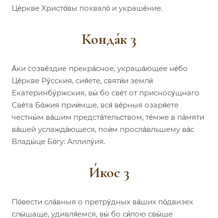
Це́ркве Христо́вы похвало́ и украше́ние.
Конда́к 3
А́ки созве́здие прекра́сное, украша́ющее не́бо
Це́ркве Ру́сския, сия́ете, святи́и земли́
Екатеринбу́ржския, вы́ бо све́т от присносу́щнаго
Све́та Бо́жия прии́мше, вся́ ве́рныя озаря́ете
честны́м ва́шим предста́тельством, те́мже в па́мяти
ва́шей услажда́ющеся, пои́м просла́вльшему ва́с
Влады́це Бо́гу: Аллилу́ия.
И́кос 3
По́вести сла́вныя о претру́дных ва́ших по́двизех
слы́шаще, удивля́емся, вы́ бо си́лою свы́ше