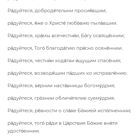
Ра́дуйтеся, доброде́тельми просия́вшии;
ра́дуйтеся, я́же о Христе́ любо́вию пыла́вшии.
Ра́дуйтеся, хра́мы всечестни́и, Бо́гу освяще́ннии;
ра́дуйтеся, Того́ благода́тию при́сно осене́ннии.
Ра́дуйтеся, честни́и хода́таи и́щущим спасе́ния;
ра́дуйтеся, возводя́щии па́дших ко исправле́нию.
Ра́дуйтеся, ве́рнии наста́вницы богому́дрия;
ра́дуйтеся, гро́знии обличи́телие суему́дрия.
Ра́дуйтеся, ре́вности о сла́ве Бо́жией испо́лненнии;
ра́дуйтеся, того́ ра́ди в Ца́рствие Бо́жие вни́ти
удосто́еннии.