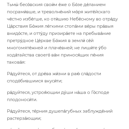
Тьмы́ бесо́вския свои́м е́же о Бо́зе де́ланием
посрами́вше, и треволне́ний мо́ря жите́йскаго
че́стно избе́гше, ко оти́шию Небе́сному во отра́ду
Ца́рствия Бо́жия ле́гкими стопа́ми ве́ры пра́выя
внидо́сте, и отту́ду призира́ете на пребыва́ние
претру́дное Це́ркве Бо́жия в земли́ се́й
многомяте́жней и плаче́вней; не лиши́те у́бо
хода́тайства своего́ ва́м принося́щих пе́ния
такова́я:
Ра́дуйтеся, от дре́ва жи́зни в раю́ сла́дости
сподо́бившиися вкуси́ти;
ра́дуйтеся, устроя́ющии ду́ши на́ша о Го́споде
плодоноси́ти.
Ра́дуйтеся, те́рния душепа́губных заблужде́ний
растерза́ющии;