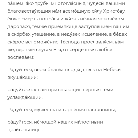
ва́шем, я́ко тру́бы многогла́сныя, чудесы́ ва́шими
благовеству́ющия на́м всемо́щную си́лу Христо́ву,
е́юже сме́рть попра́ся и жи́знь ве́чная челове́ком
дарова́ся, те́мже прие́млюще заступле́нием ва́шим
в ско́рбех утеше́ние, в неду́зех исцеле́ние, в бе́дах
ско́рое вспоможе́ние, Го́спода прославля́ем, ва́м
же, ве́рным слуга́м Его́, от серде́чныя любве́
воспева́ем:
Ра́дуйтеся, ве́ры благи́я плоды́ дне́сь на Небеси́
вкуша́ющии;
ра́дуйтеся, к ва́м притека́ющия ве́рныя те́ми
услажда́ющии.
Ра́дуйтеся, му́жества и терпе́ния наста́вницы;
ра́дуйтеся, не́мощей на́ших ми́лостивии
цели́тельницы.