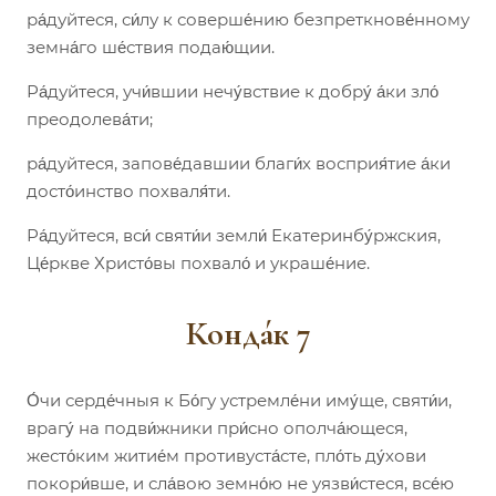
ра́дуйтеся, си́лу к соверше́нию безпреткнове́нному
земна́го ше́ствия подаю́щии.
Ра́дуйтеся, учи́вшии нечу́вствие к добру́ а́ки зло́
преодолева́ти;
ра́дуйтеся, запове́давшии благи́х восприя́тие а́ки
досто́инство похваля́ти.
Ра́дуйтеся, вси́ святи́и земли́ Екатеринбу́ржския,
Це́ркве Христо́вы похвало́ и украше́ние.
Конда́к 7
О́чи серде́чныя к Бо́гу устремле́ни иму́ще, святи́и,
врагу́ на подви́жники при́сно ополча́ющеся,
жесто́ким житие́м противуста́сте, пло́ть ду́хови
покори́вше, и сла́вою земно́ю не уязви́стеся, все́ю