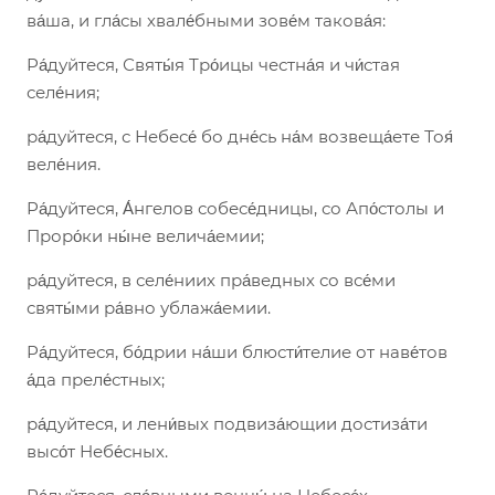
ва́ша, и гла́сы хвале́бными зове́м такова́я:
Ра́дуйтеся, Святы́я Тро́ицы честна́я и чи́стая
селе́ния;
ра́дуйтеся, с Небесе́ бо дне́сь на́м возвеща́ете Тоя́
веле́ния.
Ра́дуйтеся, А́нгелов собесе́дницы, со Апо́столы и
Проро́ки ны́не велича́емии;
ра́дуйтеся, в селе́ниих пра́ведных со все́ми
святы́ми ра́вно ублажа́емии.
Ра́дуйтеся, бо́дрии на́ши блюсти́телие от наве́тов
а́да преле́стных;
ра́дуйтеся, и лени́вых подвиза́ющии достиза́ти
высо́т Небе́сных.