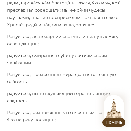
ра́ди дарова́ся ва́м благода́ть Бо́жия, я́ко и чудеса́
пресла́вная соверша́ти; мы́ же си́ми чудесы́
науча́еми, тща́ние восприе́млем похвали́ти я́же о
Христе́ труды́ и по́двиги ва́ша, зову́ще:
Ра́дуйтеся, златоза́рнии свети́льницы, пу́ть к Бо́гу
освеща́ющии;
ра́дуйтеся, смире́ния глубину́ житие́м свои́м
явля́ющии.
Ра́дуйтеся, презре́вшии ми́ра до́льняго тле́нную
бла́гость;
ра́дуйтеся, ны́не вкуша́ющии горе́ нетле́нную
сла́дость.
Ра́дуйтеся, безпомо́щных и отча́янных нежда́нно
я́ко на руку́ нося́щии;
Помочь