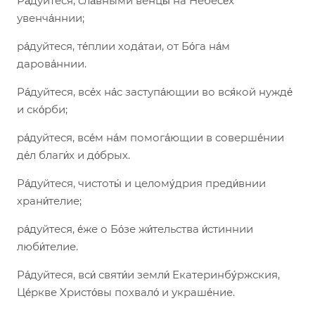
Ра́дуйтеся, сла́вными венцы́ на Небесе́х
увенча́ннии;
ра́дуйтеся, те́плии хода́таи, от Бо́га на́м
дарова́ннии.
Ра́дуйтеся, все́х на́с заступа́ющии во вся́кой нужде́
и ско́рби;
ра́дуйтеся, все́м на́м помога́ющии в соверше́нии
де́л благи́х и до́брых.
Ра́дуйтеся, чистоты́ и целому́дрия преди́внии
храни́телие;
ра́дуйтеся, е́же о Бо́зе жи́тельства и́стиннии
люби́телие.
Ра́дуйтеся, вси́ святи́и земли́ Екатеринбу́ржския,
Це́ркве Христо́вы похвало́ и украше́ние.