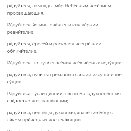
ра́дуйтеся, лампа́ды, ми́р Небе́сным весе́лием
просвеща́ющия.
Ра́дуйтеся, и́стины ева́нгельския ве́рнии
ревни́телие;
ра́дуйтеся, ересе́й и раско́лов всегро́знии
обличи́телие.
Ра́дуйтеся, по пути́ спасе́ния все́х ве́рных веду́щии;
ра́дуйтеся, пучи́ны грехо́вныя ско́рии изсуши́телие
су́щии.
Ра́дуйтеся, гу́сли ди́внии, пе́сни Богодухнове́нныя
сла́достно возглаша́ющии;
ра́дуйтеся, цевни́цы духо́вныя, хвале́ние Бо́гу с
ли́ком пра́ведных воспева́ющии.