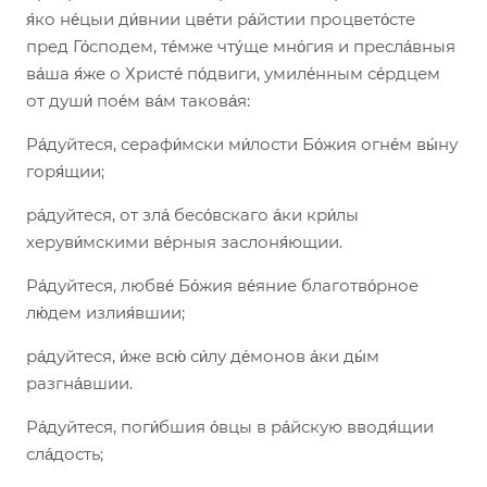
я́ко не́цыи ди́внии цве́ти ра́йстии процвето́сте
пред Го́сподем, те́мже чту́ще мно́гия и пресла́вныя
ва́ша я́же о Христе́ по́двиги, умиле́нным се́рдцем
от души́ пое́м ва́м такова́я:
Ра́дуйтеся, серафи́мски ми́лости Бо́жия огне́м вы́ну
горя́щии;
ра́дуйтеся, от зла́ бесо́вскаго а́ки кри́лы
херуви́мскими ве́рныя заслоня́ющии.
Ра́дуйтеся, любве́ Бо́жия ве́яние благотво́рное
лю́дем излия́вшии;
ра́дуйтеся, и́же всю́ си́лу де́монов а́ки ды́м
разгна́вшии.
Ра́дуйтеся, поги́бшия о́вцы в ра́йскую вводя́щии
сла́дость;