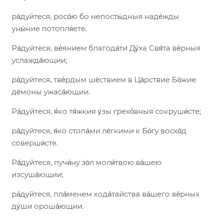
ра́дуйтеся, росо́ю бо непосты́дныя наде́жды
уны́ние потопля́ете.
Ра́дуйтеся, ве́янием благода́ти Ду́ха Свя́та ве́рныя
услажда́ющии;
ра́дуйтеся, тве́рдым ше́ствием в Ца́рствие Бо́жие
де́моны ужаса́ющии.
Ра́дуйтеся, я́ко тя́жкия у́зы грехо́вныя сокруши́сте;
ра́дуйтеся, я́ко стопа́ми ле́гкими к Бо́гу восхо́д
соверши́сте.
Ра́дуйтеся, пучи́ну зо́л моли́твою ва́шею
изсуша́ющии;
ра́дуйтеся, пла́менем хода́тайства ва́шего ве́рных
ду́ши ороша́ющии.