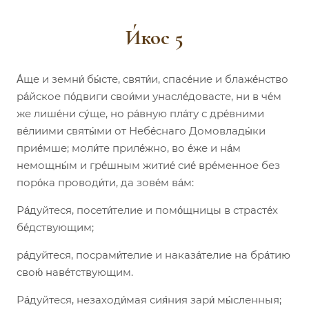
И́кос 5
А́ще и земни́ бы́сте, святи́и, спасе́ние и блаже́нство
ра́йское по́двиги свои́ми унасле́довасте, ни в че́м
же лише́ни су́ще, но ра́вную пла́ту с дре́вними
ве́лиими святы́ми от Небе́снаго Домовлады́ки
прие́мше; моли́те приле́жно, во е́же и на́м
немощны́м и гре́шным житие́ сие́ вре́менное без
поро́ка проводи́ти, да зове́м ва́м:
Ра́дуйтеся, посети́телие и помо́щницы в страсте́х
бе́дствующим;
ра́дуйтеся, посрами́телие и наказа́телие на бра́тию
свою́ наве́тствующим.
Ра́дуйтеся, незаходи́мая сия́ния зари́ мы́сленныя;