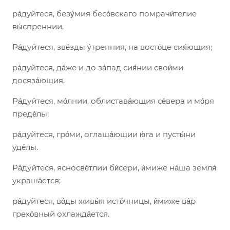
ра́дуйтеся, безу́мия бесо́вскаго помрачи́телие
вы́спреннии.
Ра́дуйтеся, зве́зды у́тренния, на восто́це сия́ющия;
ра́дуйтеся, да́же и до за́пад сия́нии свои́ми
досяза́ющия.
Ра́дуйтеся, мо́лнии, облистава́ющия се́вера и мо́ря
преде́лы;
ра́дуйтеся, гро́ми, оглаша́ющии ю́га и пусты́ни
уде́лы.
Ра́дуйтеся, ясносве́тлии би́сери, и́миже на́ша земля́
украша́ется;
ра́дуйтеся, во́ды живы́я исто́чницы, и́миже ва́р
грехо́вный охлажда́ется.