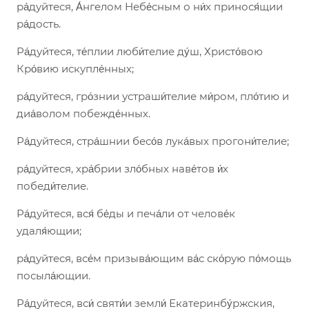
ра́дуйтеся, А́нгелом Небе́сным о ни́х принося́щии
ра́дость.
Ра́дуйтеся, те́плии люби́телие ду́ш, Христо́вою
Кро́вию искупле́нных;
ра́дуйтеся, гро́знии устраши́телие ми́ром, пло́тию и
диа́волом побежде́нных.
Ра́дуйтеся, стра́шнии бесо́в лука́вых прогони́телие;
ра́дуйтеся, хра́брии зло́бных наве́тов и́х
победи́телие.
Ра́дуйтеся, вся́ бе́ды и печа́ли от челове́к
удаля́ющии;
ра́дуйтеся, все́м призыва́ющим ва́с ско́рую по́мощь
посыла́ющии.
Ра́дуйтеся, вси́ святи́и земли́ Екатеринбу́ржския,