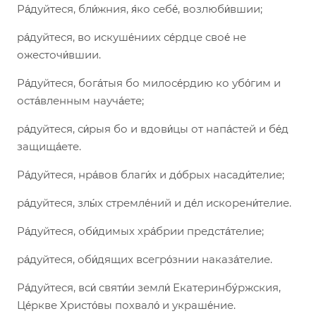
Ра́дуйтеся, бли́жния, я́ко себе́, возлюби́вшии;
ра́дуйтеся, во искуше́ниих се́рдце свое́ не
ожесточи́вшии.
Ра́дуйтеся, бога́тыя бо милосе́рдию ко убо́гим и
оста́вленным науча́ете;
ра́дуйтеся, си́рыя бо и вдови́цы от напа́стей и бе́д
защища́ете.
Ра́дуйтеся, нра́вов благи́х и до́брых насади́телие;
ра́дуйтеся, злы́х стремле́ний и де́л искорени́телие.
Ра́дуйтеся, оби́димых хра́брии предста́телие;
ра́дуйтеся, оби́дящих всегро́знии наказа́телие.
Ра́дуйтеся, вси́ святи́и земли́ Екатеринбу́ржския,
Це́ркве Христо́вы похвало́ и украше́ние.