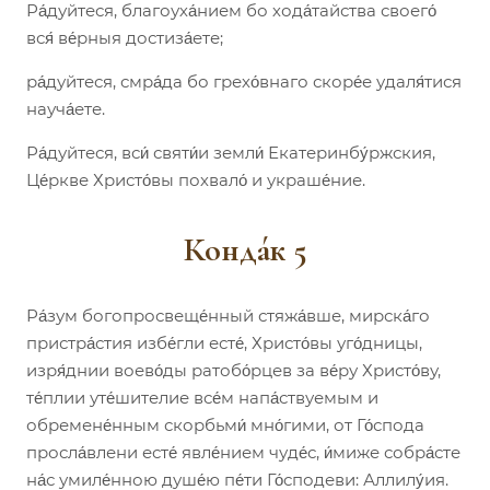
Ра́дуйтеся, благоуха́нием бо хода́тайства своего́
вся́ ве́рныя достиза́ете;
ра́дуйтеся, смра́да бо грехо́внаго скоре́е удаля́тися
науча́ете.
Ра́дуйтеся, вси́ святи́и земли́ Екатеринбу́ржския,
Це́ркве Христо́вы похвало́ и украше́ние.
Конда́к 5
Ра́зум богопросвеще́нный стяжа́вше, мирска́го
пристра́стия избе́гли есте́, Христо́вы уго́дницы,
изря́днии воево́ды ратобо́рцев за ве́ру Христо́ву,
те́плии уте́шителие все́м напа́ствуемым и
обремене́нным скорбьми́ мно́гими, от Го́спода
просла́влени есте́ явле́нием чуде́с, и́миже собра́сте
на́с умиле́нною душе́ю пе́ти Го́сподеви: Аллилу́ия.