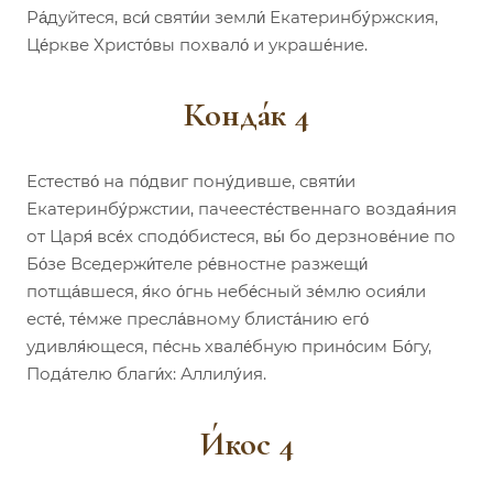
Ра́дуйтеся, вси́ святи́и земли́ Екатеринбу́ржския,
Це́ркве Христо́вы похвало́ и украше́ние.
Конда́к 4
Естество́ на по́двиг пону́дивше, святи́и
Екатеринбу́ржстии, пачеесте́ственнаго воздая́ния
от Царя́ все́х сподо́бистеся, вы́ бо дерзнове́ние по
Бо́зе Вседержи́теле ре́вностне разжещи́
потща́вшеся, я́ко о́гнь небе́сный зе́млю осия́ли
есте́, те́мже пресла́вному блиста́нию его́
удивля́ющеся, пе́снь хвале́бную прино́сим Бо́гу,
Пода́телю благи́х: Аллилу́ия.
И́кос 4