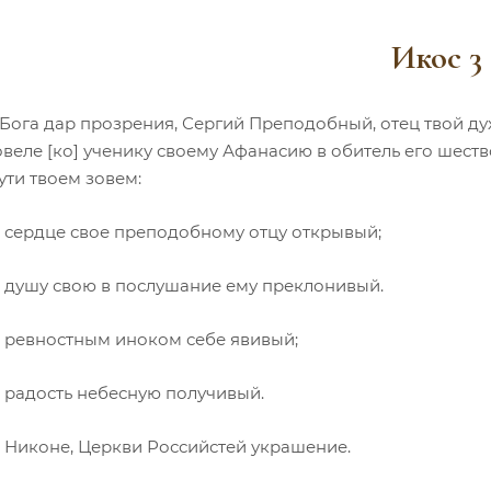
Икос 3
 Бога дар прозрения, Сергий Преподобный, отец твой ду
овеле [ко] ученику своему Афанасию в обитель его шест
ути твоем зовем:
, сердце свое преподобному отцу открывый;
, душу свою в послушание ему преклонивый.
, ревностным иноком себе явивый;
, радость небесную получивый.
, Никоне, Церкви Российстей украшение.