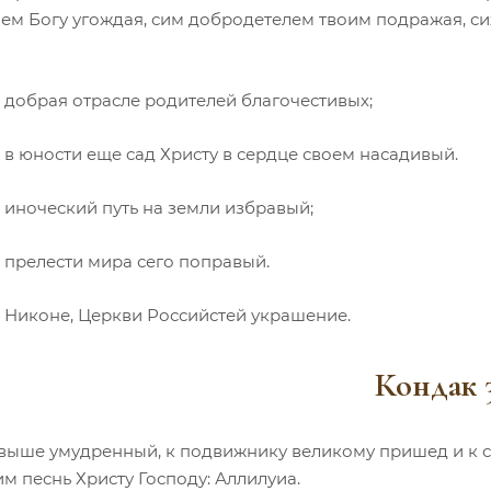
ем Богу угождая, сим добродетелем твоим подражая, си
 добрая отрасле родителей благочестивых;
 в юности еще сад Христу в сердце своем насадивый.
 иноческий путь на земли избравый;
 прелести мира сего поправый.
, Никоне, Церкви Российстей украшение.
Кондак 
выше умудренный, к подвижнику великому пришед и к ст
им песнь Христу Господу: Аллилуиа.