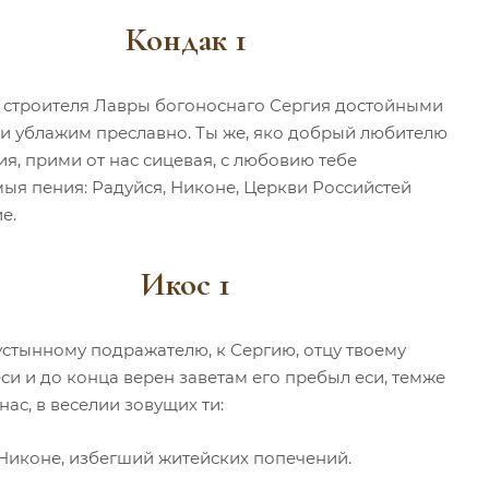
Кондак 1
 строителя Лавры богоноснаго Сергия достойными
и ублажим преславно. Ты же, яко добрый любителю
я, прими от нас сицевая, с любовию тебе
ыя пения: Радуйся, Никоне, Церкви Российстей
е.
Икос 1
пустынному подражателю, к Сергию, отцу твоему
си и до конца верен заветам его пребыл еси, темже
ас, в веселии зовущих ти:
 Никоне, избегший житейских попечений.