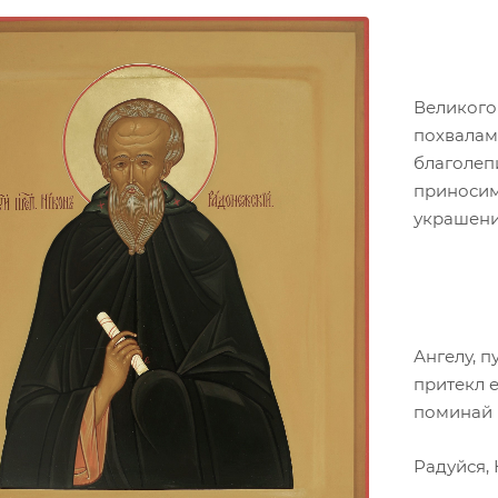
Великого
похвалам
благолепи
приносим
украшени
Ангелу, 
притекл е
поминай н
Радуйся,