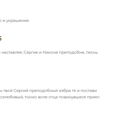
о и украшение.
5
 наставляя, Сергие и Никоне преподобне, песнь
ь твой Сергий преподобный избра тя и постави
возлюбивый, токмо воле отца повинувшеся приял