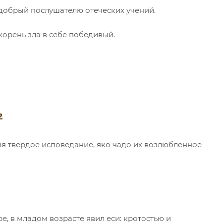
 добрый послушателю отеческих учений.
корень зла в себе победивый.
2
ыя твердое исповедание, яко чадо их возлюбленное
е, в младом возрасте явил еси: кротостью и