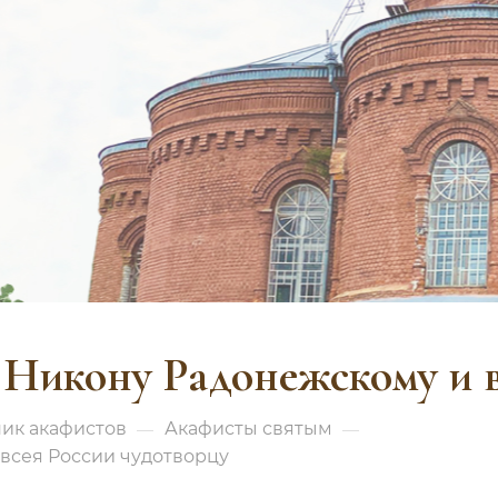
Никону Радонежскому и в
ик акафистов
Акафисты святым
—
—
всея России чудотворцу