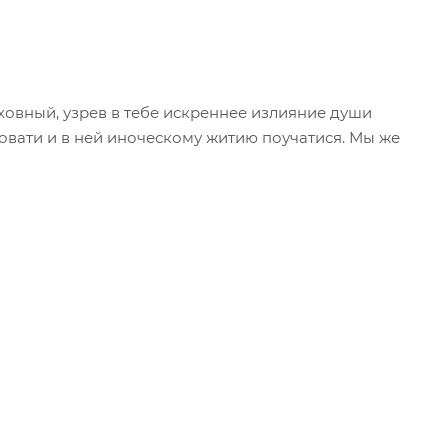
ховный, узрев в тебе искреннее излияние души
вовати и в ней иноческому житию поучатися. Мы же