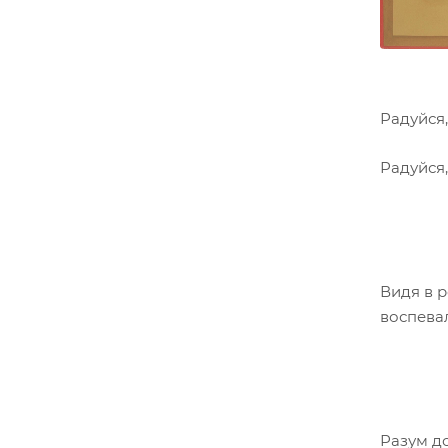
Радуйся,
Радуйся
Видя в 
воспевал
Разум до