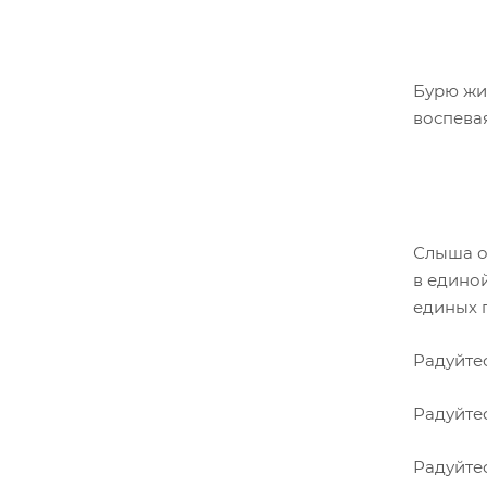
Бурю жи
воспевая
Слыша о
в единой
единых 
Радуйте
Радуйтес
Радуйте