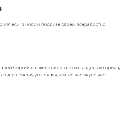
4
иял еси, в новом подвизе своем всерадостно
твой Сергий возжела видети тя и с радостию прияв,
 совершенству уготовляя, мы же вас вкупе яко