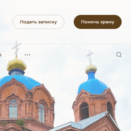
Подать записку
Помочь храму
е