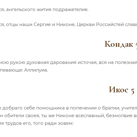
я, ангельского жития подражателие.
ся, отцы наши Сергие и Никоне, Церкви Российстей слав
Кондак 
ною рукою духовная дарования источая, вся на полезная
спевающе: Аллилуиа.
Икос 5
 добраго себе помощника в попечении о братии, учител
м обители своея, ты же Никоне всеславный, безмолвие 
я трудов его, того ради зовем: