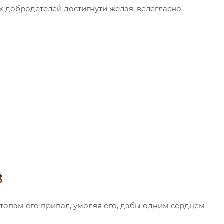
х добродетелей достигнути желая, велегласно
3
опам его припал, умоляя его, дабы одним сердцем