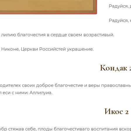
Радуйся,
Радуйся, 
 лилию благочестия в сердце своем возрастивый.
, Никоне, Церкви Российстей украшение.
Кондак 
родителех своих доброе благочестие и веры православн
 еси с ними: Аллилуиа.
Икос 2
бр стяжав себе, плоды благочестиваго воспитания вскор