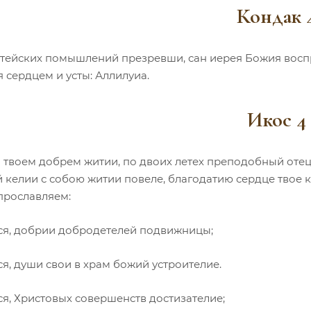
Кондак 
тейских помышлений презревши, сан иерея Божия воспр
 сердцем и усты: Аллилуиа.
Икос 4
 твоем добрем житии, по двоих летех преподобный отец 
 келии с собою житии повеле, благодатию сердце твое к
прославляем:
ся, добрии добродетелей подвижницы;
я, души свои в храм божий устроителие.
ся, Христовых совершенств достизателие;