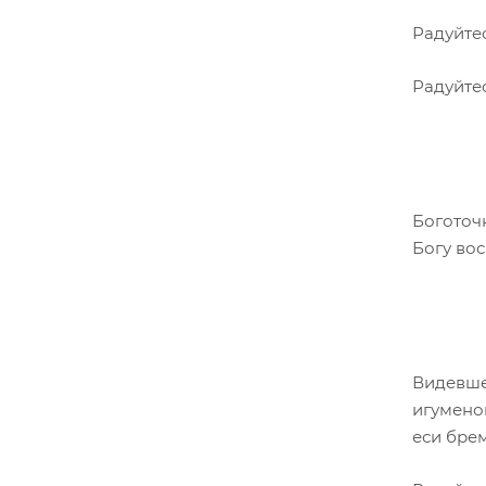
Радуйтес
Радуйте
Боготоч
Богу во
Видевше
игумено
еси брем