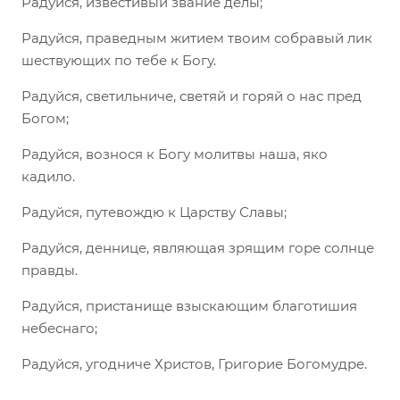
Радуйся, известивый звание делы;
Радуйся, праведным житием твоим собравый лик
шествующих по тебе к Богу.
Радуйся, светильниче, светяй и горяй о нас пред
Богом;
Радуйся, вознося к Богу молитвы наша, яко
кадило.
Радуйся, путевождю к Царству Славы;
Радуйся, деннице, являющая зрящим горе солнце
правды.
Радуйся, пристанище взыскающим благотишия
небеснаго;
Радуйся, угодниче Христов, Григорие Богомудре.