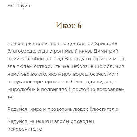
Аллилуиа.
Икос 6
Возсия ревность твоя по достоянии Христове
благосерде, егда строптивый князь Димитрий
прииде злобно на град Вологду со ратию и многа
зла людем сотвори; ты же небоязненно обличив
неистовство его, яко миротворец, безчестие и
поругание претерпел еси. Сего ради видяще
миролюбный подвиг твой, достойно восхваляем
тя:
Радуйся, мира и правоты в людех блюстителю;
Радуйся, мщения и злобы от сердец
искоренителю.