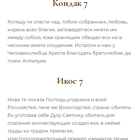
Кондак 7
Хотящу ти спасти чад, тобою собранных, любовь,
корень всех благих, заповедал еси имети им
между собою, юже хранящим обещал еси ни в
чесомже имети оскудение. Испроси и нам у
Человеколюбца Христа благодать братолюбия, да
поем: Аллилуиа.
Икос 7
Нова тя показа Господь угодника и всей
Российстей, паче же Вологодстей, стране; обитель
бо уготовав себе Духу Святому, обитель для
спасения иночествующих создал еси, в нейже
труды ко трудом прилагая,
христоподражательный пример учеником твоим