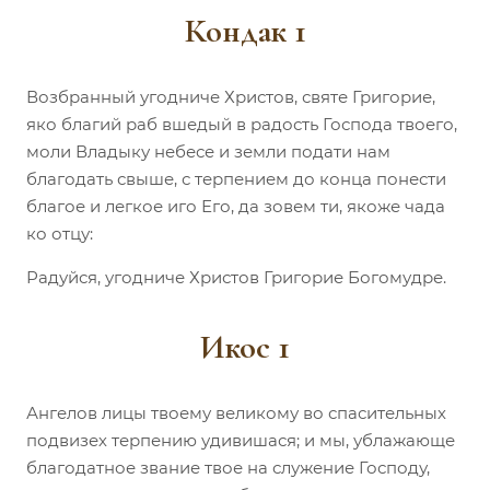
Кондак 1
Возбранный угодниче Христов, святе Григорие,
яко благий раб вшедый в радость Господа твоего,
моли Владыку небесе и земли подати нам
благодать свыше, с терпением до конца понести
благое и легкое иго Его, да зовем ти, якоже чада
ко отцу:
Радуйся, угодниче Христов Григорие Богомудре.
Икос 1
Ангелов лицы твоему великому во спасительных
подвизех терпению удивишася; и мы, ублажающе
благодатное звание твое на служение Господу,