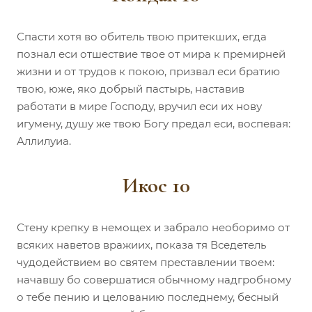
Спасти хотя во обитель твою притекших, егда
познал еси отшествие твое от мира к премирней
жизни и от трудов к покою, призвал еси братию
твою, юже, яко добрый пастырь, наставив
работати в мире Господу, вручил еси их нову
игумену, душу же твою Богу предал еси, воспевая:
Аллилуиа.
Икос 10
Стену крепку в немощех и забрало необоримо от
всяких наветов вражиих, показа тя Вседетель
чудодействием во святем преставлении твоем:
начавшу бо совершатися обычному надгробному
о тебе пению и целованию последнему, бесный