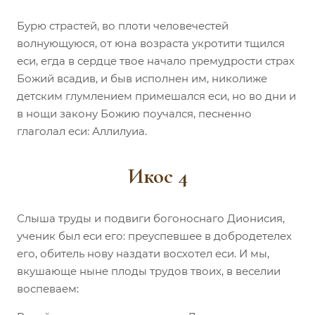
Бурю страстей, во плоти человечестей
волнующуюся, от юна возраста укротити тщился
еси, егда в сердце твое начало премудрости страх
Божий всадив, и быв исполнен им, николиже
детским глумлением примешался еси, но во дни и
в нощи закону Божию поучался, песненно
глаголал еси: Аллилуиа.
Икос 4
Слыша труды и подвиги богоноснаго Дионисия,
ученик был еси его: преуспевшее в добродетелех
его, обитель нову наздати восхотел еси. И мы,
вкушающе ныне плоды трудов твоих, в веселии
воспеваем: