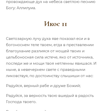
провождающе дух на небеса светлою песнию
Богу: Аллилуиа.
Икос 11
Светозарную лучу духа яве показал еси и в
богоноснем теле твоем, егда в преставлении
благоухание разлияся от мощей твоих и
цельбоносная сила истече, яко от источника,
последи же и мощи твоя нетленны явишася. И
ныне, в невечернем свете с праведными
ликовствуя, по достоинству слышиши от нас:
Радуйся, верный рабе и друже Божий;
Радуйся, за верность твою вшедый в радость
Господа твоего.