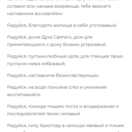
оставил еси, наньже взирающе, тебе вернаго
наставника восхваляем:
Радуйся, благодати жилище в себе уготовавый;
Радуйся, доме Духа Святаго, дом для
приметающихся к дому Божию устроивый.
Радуйся, пустынолюбный орле, для птенцев твоих
пустыню мира избравый;
Радуйся, наставниче безмолвствующих.
Радуйся, на воде покойне слез и умиления
воспитавыйся;
Радуйся, тоюжде пищею поста и воздержания и
последователей твоих питавый.
Радуйся, силу Христову в немощи явивый и тоюже