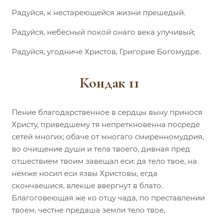
Радуйся, к нестареющейся жизни прешедый.
Радуйся, небесный покой онаго века улучивый;
Радуйся, угодниче Христов, Григорие Богомудре.
Кондак 11
Пение благодарственное в сердцы выну принося
Христу, приведшему тя непреткновенна посреде
сетей многих; обаче от многаго смиренномудрия,
во очищение души и тела твоего, дивная пред
отшествием твоим завещал еси: да тело твое, на
немже носил еси язвы Христовы, егда
скончаешися, влекше ввергнут в блато.
Благоговеющая же ко отцу чада, по преставлении
твоем, честне предаша земли тело твое,