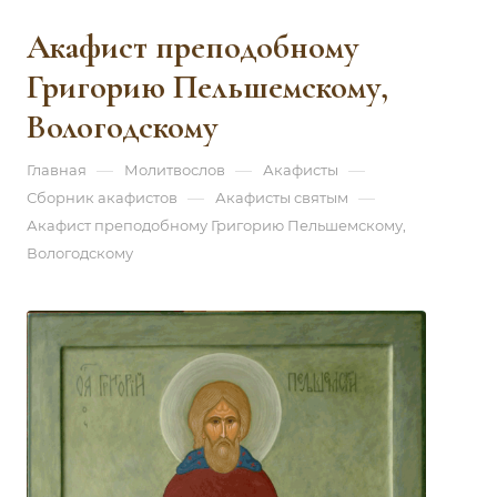
Акафист преподобному
Григорию Пельшемскому,
Вологодскому
—
—
—
Главная
Молитвослов
Акафисты
—
—
Сборник акафистов
Акафисты святым
Акафист преподобному Григорию Пельшемскому,
Вологодскому