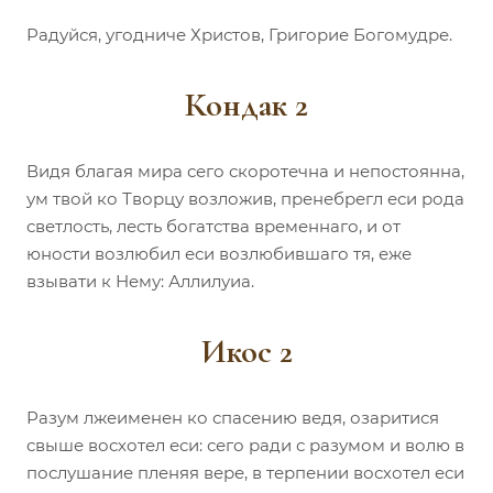
Радуйся, угодниче Христов, Григорие Богомудре.
Кондак 2
Видя благая мира сего скоротечна и непостоянна,
ум твой ко Творцу возложив, пренебрегл еси рода
светлость, лесть богатства временнаго, и от
юности возлюбил еси возлюбившаго тя, еже
взывати к Нему: Аллилуиа.
Икос 2
Разум лжеименен ко спасению ведя, озаритися
свыше восхотел еси: сего ради с разумом и волю в
послушание пленяя вере, в терпении восхотел еси