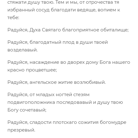
стяжати душу твою. Тем и мы, от отрочества тя
избранный сосуд благодати ведяще, вопием к
тебе:
Радуйся, Духа Святаго благоприятное обиталище;
Радуйся, благодатный плод в души твоей
возделавый.
Радуйся, насаждение во дворех дому Бога нашего
красно процветшее;
Радуйся, ангельское житие возлюбивый.
Радуйся, от младых ногтей стезям
подвигоположника последовавый и душу твою
Богу сочетавый;
Радуйся, сладости плотскаго сожития богомудре
презревый.