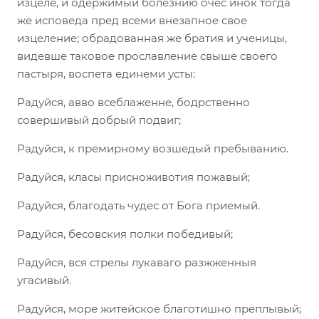
изцеле, и одержимый болезнию очес инок тогда
же исповеда пред всеми внезапное свое
изцеление; обрадованная же братия и ученицы,
видевше таковое прославление свыше своего
пастыря, воспета единеми усты:
Радуйся, авво всеблаженне, бодрственно
совершивый добрый подвиг;
Радуйся, к премирному возшедый пребыванию.
Радуйся, класы присноживотия пожавый;
Радуйся, благодать чудес от Бога приемый.
Радуйся, бесовския полки победивый;
Радуйся, вся стрелы лукаваго разжженныя
угасивый.
Радуйся, море житейское благотишно преплывый;