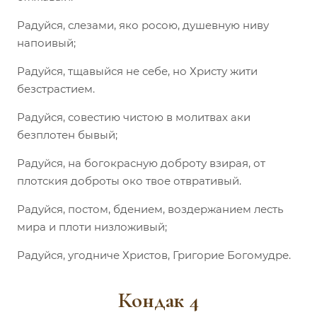
Радуйся, слезами, яко росою, душевную ниву
напоивый;
Радуйся, тщавыйся не себе, но Христу жити
безстрастием.
Радуйся, совестию чистою в молитвах аки
безплотен бывый;
Радуйся, на богокрасную доброту взирая, от
плотския доброты око твое отвративый.
Радуйся, постом, бдением, воздержанием лесть
мира и плоти низложивый;
Радуйся, угодниче Христов, Григорие Богомудре.
Кондак 4