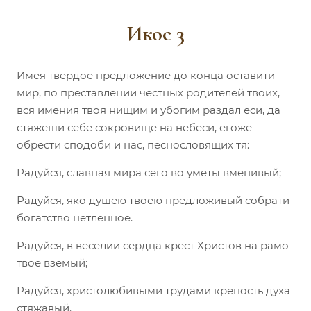
Икос 3
Имея твердое предложение до конца оставити
мир, по преставлении честных родителей твоих,
вся имения твоя нищим и убогим раздал еси, да
стяжеши себе сокровище на небеси, егоже
обрести сподоби и нас, песнословящих тя:
Радуйся, славная мира сего во уметы вменивый;
Радуйся, яко душею твоею предложивый собрати
богатство нетленное.
Радуйся, в веселии сердца крест Христов на рамо
твое вземый;
Радуйся, христолюбивыми трудами крепость духа
стяжавый.