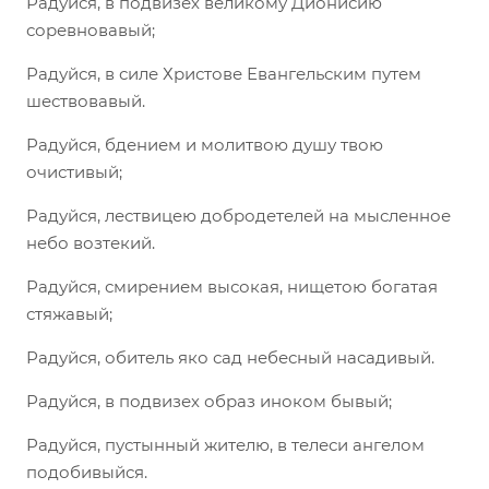
Радуйся, в подвизех великому Дионисию
соревновавый;
Радуйся, в силе Христове Евангельским путем
шествовавый.
Радуйся, бдением и молитвою душу твою
очистивый;
Радуйся, лествицею добродетелей на мысленное
небо возтекий.
Радуйся, смирением высокая, нищетою богатая
стяжавый;
Радуйся, обитель яко сад небесный насадивый.
Радуйся, в подвизех образ иноком бывый;
Радуйся, пустынный жителю, в телеси ангелом
подобивыйся.