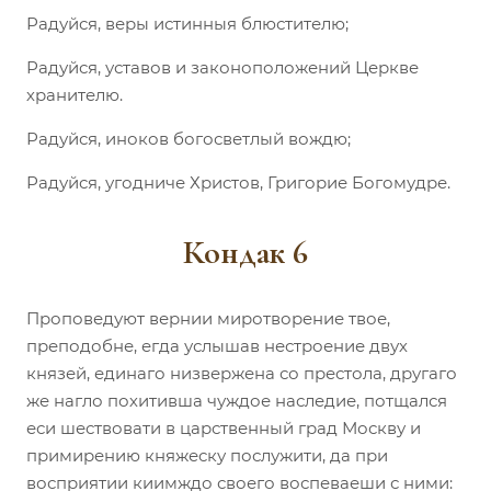
Радуйся, веры истинныя блюстителю;
Радуйся, уставов и законоположений Церкве
хранителю.
Радуйся, иноков богосветлый вождю;
Радуйся, угодниче Христов, Григорие Богомудре.
Кондак 6
Проповедуют вернии миротворение твое,
преподобне, егда услышав нестроение двух
князей, единаго низвержена со престола, другаго
же нагло похитивша чуждое наследие, потщался
еси шествовати в царственный град Москву и
примирению княжеску послужити, да при
восприятии киимждо своего воспеваеши с ними: