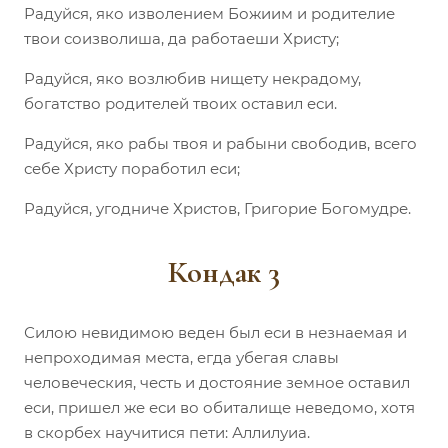
Радуйся, яко изволением Божиим и родителие
твои соизволиша, да работаеши Христу;
Радуйся, яко возлюбив нищету некрадому,
богатство родителей твоих оставил еси.
Радуйся, яко рабы твоя и рабыни свободив, всего
себе Христу поработил еси;
Радуйся, угодниче Христов, Григорие Богомудре.
Кондак 3
Силою невидимою веден был еси в незнаемая и
непроходимая места, егда убегая славы
человеческия, честь и достояние земное оставил
еси, пришел же еси во обиталище неведомо, хотя
в скорбех научитися пети: Аллилуиа.