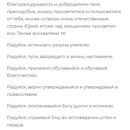
благоразсудливость и добродетели твоя,
преподобне, искаху просветитися и пользоватися
от тебе, якоже сотвори князь отечественныя
страны Юрий, егоже чад крещением просветил
еси. Темже восхваляем тя:
Радуйся, истиннаго разума учителю;
Радуйся, пути, вводящаго в жизнь, наставниче.
Радуйся, прилежно обучавыйся и обучавый
благочестию;
Радуйся, верно утверждавыйся и утверждавый в
православии.
Радуйся, покланявыйся Богу духом и истиною;
Радуйся, служивый Ему во исповедании устен и
сердца.