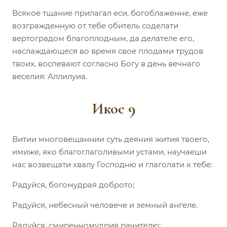
Всякое тщание прилагал еси, богоблаженне, еже
возгражденную от тебе обитель соделати
вертоградом благоплодным, да делателе его,
наслаждающеся во время свое плодами трудов
твоих, воспевают согласно Богу в день вечнаго
веселия: Аллилуиа.
Икос 9
Витии многовещаннии суть деяния жития твоего,
имиже, яко благоглаголивыми устами, научаеши
нас возвещати хвалу Господню и глаголати к тебе:
Радуйся, богомудрая доброто;
Радуйся, небесный человече и земный ангеле.
Радуйся, смиренномудрия рачителю;