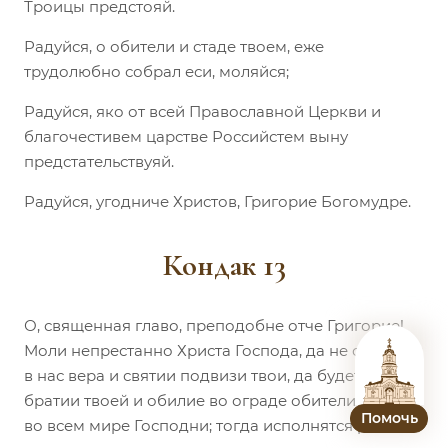
Троицы предстояй.
Радуйся, о обители и стаде твоем, еже
трудолюбно собрал еси, моляйся;
Радуйся, яко от всей Православной Церкви и
благочестивем царстве Российстем выну
предстательствуяй.
Радуйся, угодниче Христов, Григорие Богомудре.
Кондак 13
О, священная главо, преподобне отче Григорие!
Моли непрестанно Христа Господа, да не оскудеет
в нас вера и святии подвизи твои, да будет мир в
братии твоей и обилие во ограде обители твоея и
Помочь
во всем мире Господни; тогда исполнятся радости