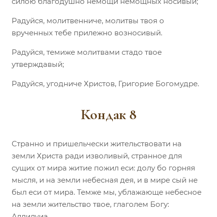
силою благодушно немощи немощных носивый;
Радуйся, молитвенниче, молитвы твоя о
врученных тебе прилежно возносивый.
Радуйся, темиже молитвами стадо твое
утверждавый;
Радуйся, угодниче Христов, Григорие Богомудре.
Кондак 8
Странно и пришельчески жительствовати на
земли Христа ради изволивый, странное для
сущих от мира житие пожил еси: долу бо горняя
мысля, и на земли небесная дея, и в мире сый не
был еси от мира. Темже мы, ублажающе небесное
на земли жительство твое, глаголем Богу:
Аллилуиа.