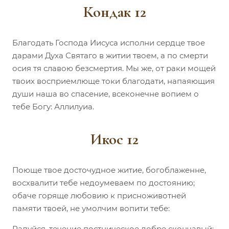
Кондак 12
Благодать Господа Иисуса исполни сердце твое
дарами Духа Святаго в житии твоем, а по смерти
осия тя славою безсмертия. Мы же, от раки мощей
твоих восприемлюще токи благодати, напаяющия
души наша во спасение, всеконечне вопием о
тебе Богу: Аллилуиа.
Икос 12
Поюще твое досточудное житие, богоблаженне,
восхвалити тебе недоумеваем по достоянию;
обаче горяще любовию к присноживотней
памяти твоей, не умолчим вопити тебе:
Радуйся, течение постническое добре скончавый;