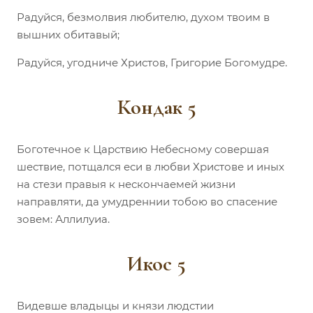
Радуйся, безмолвия любителю, духом твоим в
вышних обитавый;
Радуйся, угодниче Христов, Григорие Богомудре.
Кондак 5
Боготечное к Царствию Небесному совершая
шествие, потщался еси в любви Христове и иных
на стези правыя к нескончаемей жизни
направляти, да умудреннии тобою во спасение
зовем: Аллилуиа.
Икос 5
Видевше владыцы и князи людстии