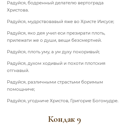
Радуйся, бодренный делателю вертограда
Христова.
Радуйся, мудрствовавый яже во Христе Иисусе;
Радуйся, яко дея учил еси презирати плоть,
прилежати же о души, вещи безсмертней.
Радуйся, плоть уму, а ум духу покоривый;
Радуйся, духом ходивый и похоти плотския
отгнавый.
Радуйся, различными страстьми боримым
помощниче;
Радуйся, угодниче Христов, Григорие Богомудре.
Кондак 9