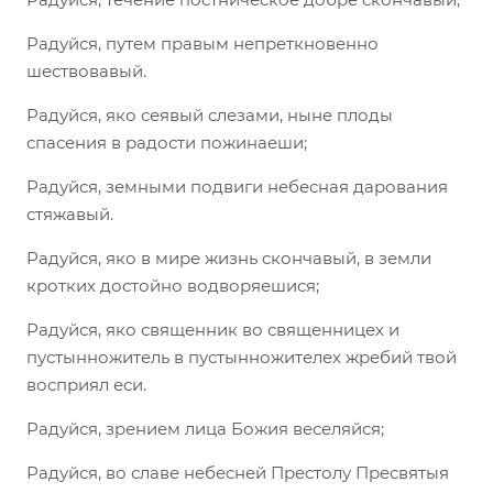
Радуйся, путем правым непреткновенно
шествовавый.
Радуйся, яко сеявый слезами, ныне плоды
спасения в радости пожинаеши;
Радуйся, земными подвиги небесная дарования
стяжавый.
Радуйся, яко в мире жизнь скончавый, в земли
кротких достойно водворяешися;
Радуйся, яко священник во священницех и
пустынножитель в пустынножителех жребий твой
восприял еси.
Радуйся, зрением лица Божия веселяйся;
Радуйся, во славе небесней Престолу Пресвятыя