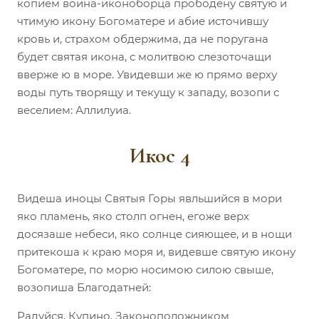
копием воина-иконоборца прободену святую и
чтимую икону Богоматере и абие источившу
кровь и, страхом обдержима, да не поругана
будет святая икона, с молитвою слезоточащи
вверже ю в море. Увидевши же ю прямо верху
воды путь творящу и текущу к западу, возопи с
веселием: Аллилуиа.
Икос 4
Видеша иноцы Святыя Горы явльшийся в мори
яко пламень, яко столп огнен, егоже верх
досязаше небеси, яко солнце сияющее, и в нощи
притекоша к краю моря и, видевше святую икону
Богоматере, по морю носимою силою свыше,
возопиша Благодатней:
Радуйся, Купино, Законоположником