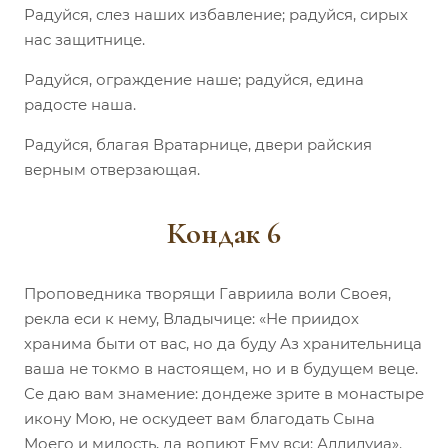
Радуйся, слез наших избавление; радуйся, сирых
нас защитнице.
Радуйся, ограждение наше; радуйся, едина
радосте наша.
Радуйся, благая Вратарнице, двери райския
верным отверзающая.
Кондак 6
Проповедника творящи Гавриила воли Своея,
рекла еси к нему, Владычице: «Не приидох
хранима быти от вас, но да буду Аз хранительница
ваша не токмо в настоящем, но и в будущем веце.
Се даю вам знамение: дондеже зрите в монастыре
икону Мою, не оскудеет вам благодать Сына
Моего и милость, да вопиют Ему вси: Аллилуиа».