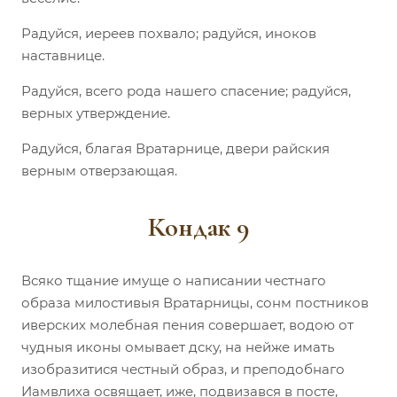
Радуйся, иереев похвало; радуйся, иноков
наставнице.
Радуйся, всего рода нашего спасение; радуйся,
верных утверждение.
Радуйся, благая Вратарнице, двери райския
верным отверзающая.
Кондак 9
Всяко тщание имуще о написании честнаго
образа милостивыя Вратарницы, сонм постников
иверских молебная пения совершает, водою от
чудныя иконы омывает дску, на нейже имать
изобразитися честный образ, и преподобнаго
Иамвлиха освящает, иже, подвизався в посте,