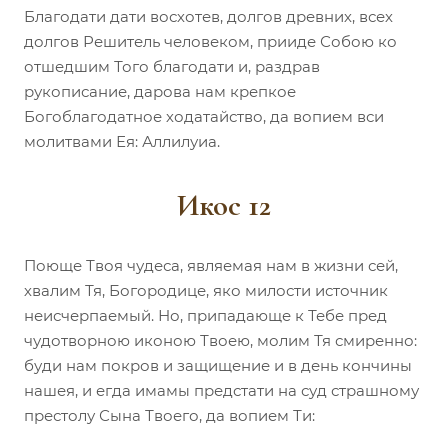
Благодати дати восхотев, долгов древних, всех
долгов Решитель человеком, прииде Собою ко
отшедшим Того благодати и, раздрав
рукописание, дарова нам крепкое
Богоблагодатное ходатайство, да вопием вси
молитвами Ея: Аллилуиа.
Икос 12
Поюще Твоя чудеса, являемая нам в жизни сей,
хвалим Тя, Богородице, яко милости источник
неисчерпаемый. Но, припадающе к Тебе пред
чудотворною иконою Твоею, молим Тя смиренно:
буди нам покров и защищение и в день кончины
нашея, и егда имамы предстати на суд страшному
престолу Сына Твоего, да вопием Ти: