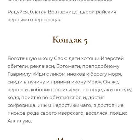
Радуйся, благая Вратарнице, двери райския
верным отверзающая.
Кондак 5
Боготечную икону Свою дати хотящи Иверстей
обители, рекла еси, Богомати, преподобному
Гавриилу: «Иди с ликом иноков к берегу моря,
сниди в пучину и приими икону Мою». Он же,
верою и любовию окриляемь, по воде, аки по суху,
ходя, прият ю во объятия своя и, достиг
сокровища, иным недостижимаго, в достояние
иноков рода своего иверскаго, веселяся, пояше:
Аллилуиа.