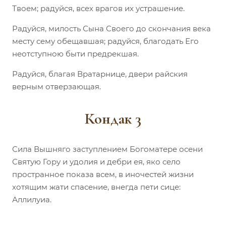
Твоем; радуйся, всех врагов их устрашение.
Радуйся, милость Сына Своего до скончания века
месту сему обещавшая; радуйся, благодать Его
неотступною быти предрекшая.
Радуйся, благая Вратарнице, двери райския
верным отверзающая.
Кондак 3
Сила Вышняго заступлением Богоматере осени
Святую Гору и удолия и дебри ея, яко село
пространное показа всем, в иночестей жизни
хотящим жати спасение, внегда пети сице:
Аллилуиа.