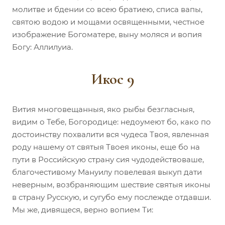
молитве и бдении со всею братиею, списа вапы,
святою водою и мощами освященными, честное
изображение Богоматере, выну моляся и вопия
Богу: Аллилуиа.
Икос 9
Вития многовещанныя, яко рыбы безгласныя,
видим о Тебе, Богородице: недоумеют бо, како по
достоинству похвалити вся чудеса Твоя, явленная
роду нашему от святыя Твоея иконы, еще бо на
пути в Российскую страну сия чудодействоваше,
благочестивому Мануилу повелевая выкуп дати
неверным, возбраняющим шествие святыя иконы
в страну Русскую, и сугубо ему послежде отдавши.
Мы же, дивящеся, верно вопием Ти: