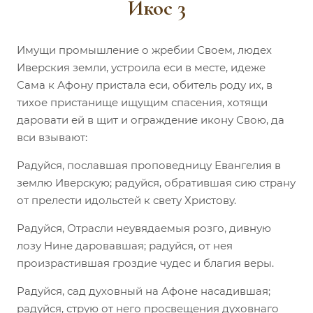
Икос 3
Имущи промышление о жребии Своем, людех
Иверския земли, устроила еси в месте, идеже
Сама к Афону пристала еси, обитель роду их, в
тихое пристанище ищущим спасения, хотящи
даровати ей в щит и ограждение икону Свою, да
вси взывают:
Радуйся, пославшая проповедницу Евангелия в
землю Иверскую; радуйся, обратившая сию страну
от прелести идольстей к свету Христову.
Радуйся, Отрасли неувядаемыя розго, дивную
лозу Нине даровавшая; радуйся, от нея
произрастившая гроздие чудес и благия веры.
Радуйся, сад духовный на Афоне насадившая;
радуйся, струю от него просвещения духовнаго