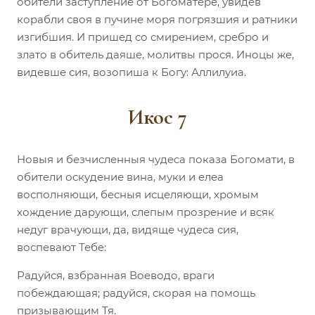
обители заступление от Богоматере, увидев
корабли своя в пучине моря погрязшия и ратники
изгибшия. И пришед со смирением, сребро и
злато в обитель даяше, молитвы прося. Иноцы же,
видевше сия, возопиша к Богу: Аллилуиа.
Икос 7
Новыя и безчисленныя чудеса показа Богомати, в
обители оскудение вина, муки и елеа
восполняющи, бесныя исцеляющи, хромым
хождение дарующи, слепым прозрение и всяк
недуг врачующи, да, видяще чудеса сия,
воспевают Тебе:
Радуйся, взбранная Воеводо, враги
побеждающая; радуйся, скорая на помощь
призывающим Тя.