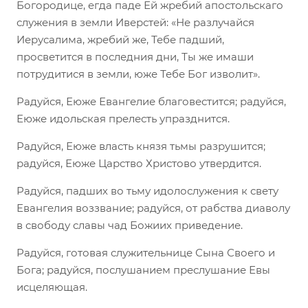
Богородице, егда паде Ей жребий апостольскаго
служения в земли Иверстей: «Не разлучайся
Иерусалима, жребий же, Тебе падший,
просветится в последния дни, Ты же имаши
потрудитися в земли, юже Тебе Бог изволит».
Радуйся, Еюже Евангелие благовестится; радуйся,
Еюже идольская прелесть упразднится.
Радуйся, Еюже власть князя тьмы разрушится;
радуйся, Еюже Царство Христово утвердится.
Радуйся, падших во тьму идолослужения к свету
Евангелия воззвание; радуйся, от рабства диаволу
в свободу славы чад Божиих приведение.
Радуйся, готовая служительнице Сына Своего и
Бога; радуйся, послушанием преслушание Евы
исцеляющая.