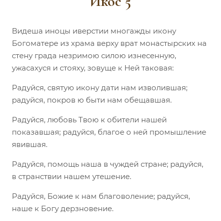
Икос 5
Видеша иноцы иверстии многажды икону
Богоматере из храма верху врат монастырских на
стену града незримою силою изнесенную,
ужасахуся и стояху, зовуще к Ней таковая:
Радуйся, святую икону дати нам изволившая;
радуйся, покров ю быти нам обещавшая.
Радуйся, любовь Твою к обители нашей
показавшая; радуйся, благое о ней промышление
явившая.
Радуйся, помощь наша в чуждей стране; радуйся,
в странствии нашем утешение.
Радуйся, Божие к нам благоволение; радуйся,
наше к Богу дерзновение.