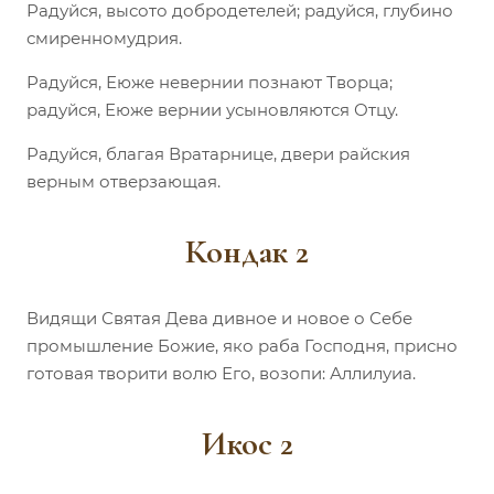
Радуйся, высото добродетелей; радуйся, глубино
смиренномудрия.
Радуйся, Еюже невернии познают Творца;
радуйся, Еюже вернии усыновляются Отцу.
Радуйся, благая Вратарнице, двери райския
верным отверзающая.
Кондак 2
Видящи Святая Дева дивное и новое о Себе
промышление Божие, яко раба Господня, присно
готовая творити волю Его, возопи: Аллилуиа.
Икос 2