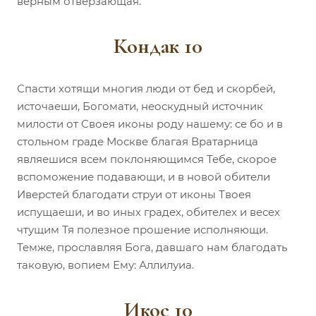
верным отверзающая.
Кондак 10
Спасти хотящи многия люди от бед и скорбей,
источаеши, Богомати, неоскудный источник
милости от Своея иконы роду нашему: се бо и в
стольном граде Москве благая Вратарница
являешися всем поклоняющимся Тебе, скорое
вспоможение подавающи, и в новой обители
Иверстей благодати струи от иконы Твоея
испущаеши, и во иных градех, обителех и весех
чтущим Тя полезное прошение исполняющи.
Темже, прославляя Бога, давшаго нам благодать
таковую, вопием Ему: Аллилуиа.
Икос 10