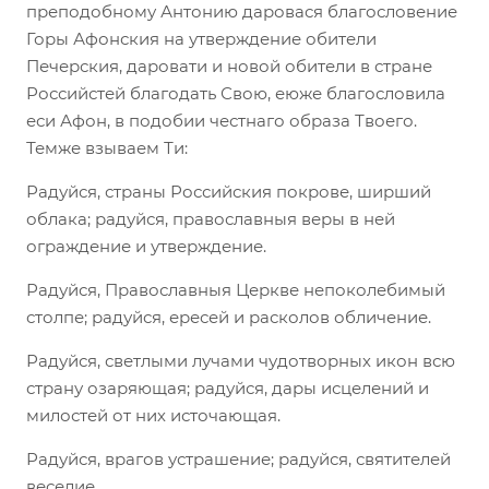
преподобному Антонию даровася благословение
Горы Афонския на утверждение обители
Печерския, даровати и новой обители в стране
Российстей благодать Свою, еюже благословила
еси Афон, в подобии честнаго образа Твоего.
Темже взываем Ти:
Радуйся, страны Российския покрове, ширший
облака; радуйся, православныя веры в ней
ограждение и утверждение.
Радуйся, Православныя Церкве непоколебимый
столпе; радуйся, ересей и расколов обличение.
Радуйся, светлыми лучами чудотворных икон всю
страну озаряющая; радуйся, дары исцелений и
милостей от них источающая.
Радуйся, врагов устрашение; радуйся, святителей
веселие.