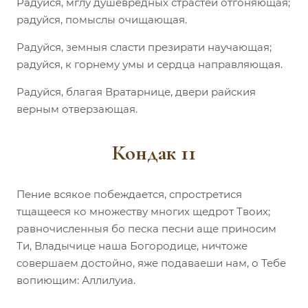
Радуйся, мглу душевредных страстей отгоняющая;
радуйся, помыслы очищающая.
Радуйся, земныя сласти презирати научающая;
радуйся, к горнему умы и сердца направляющая.
Радуйся, благая Вратарнице, двери райския
верным отверзающая.
Кондак 11
Пение всякое побеждается, спростретися
тщащееся ко множеству многих щедрот Твоих;
равночисленныя бо песка песни аще приносим
Ти, Владычице наша Богородице, ничтоже
совершаем достойно, яже подаваеши нам, о Тебе
вопиющим: Аллилуиа.