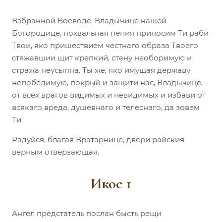
Взбранной Воеводе, Владычице нашей
Богородице, похвальная пения приносим Ти раби
Твои, яко пришествием честнаго образа Твоего
стяжавшии щит крепкий, стену необоримую и
стража неусыпна. Ты же, яко имущая державу
непобедимую, покрый и защити нас, Владычице,
от всех врагов видимых и невидимых и избави от
всякаго вреда, душевнаго и телеснаго, да зовем
Ти:
Радуйся, благая Вратарнице, двери райския
верным отверзающая.
Икос 1
Ангел предстатель послан бысть рещи