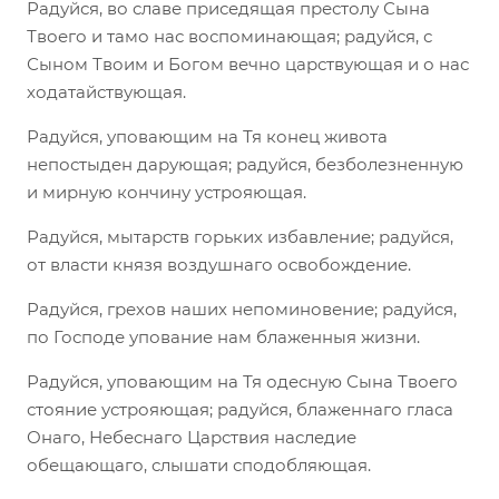
Радуйся, во славе приседящая престолу Сына
Твоего и тамо нас воспоминающая; радуйся, с
Сыном Твоим и Богом вечно царствующая и о нас
ходатайствующая.
Радуйся, уповающим на Тя конец живота
непостыден дарующая; радуйся, безболезненную
и мирную кончину устрояющая.
Радуйся, мытарств горьких избавление; радуйся,
от власти князя воздушнаго освобождение.
Радуйся, грехов наших непоминовение; радуйся,
по Господе упование нам блаженныя жизни.
Радуйся, уповающим на Тя одесную Сына Твоего
стояние устрояющая; радуйся, блаженнаго гласа
Онаго, Небеснаго Царствия наследие
обещающаго, слышати сподобляющая.