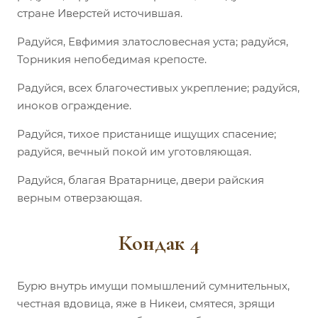
стране Иверстей источившая.
Радуйся, Евфимия златословесная уста; радуйся,
Торникия непобедимая крепосте.
Радуйся, всех благочестивых укрепление; радуйся,
иноков ограждение.
Радуйся, тихое пристанище ищущих спасение;
радуйся, вечный покой им уготовляющая.
Радуйся, благая Вратарнице, двери райския
верным отверзающая.
Кондак 4
Бурю внутрь имущи помышлений сумнительных,
честная вдовица, яже в Никеи, смятеся, зрящи