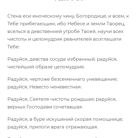
Стена еси иноческому чину, Богородице, и всем, к
Тебе прибегающим, ибо Небесе и земли Творец,
вселься в девственней утробе Твоей, научи всех
чистоты и целомудрия ревнителей возглашати
Тебе:
Радуйся, девства сосуде избранный; радуйся,
чистейший образе целомудрия.
Радуйся, чертоже безсеменнаго уневещения;
радуйся, Невесто неневестная.
Радуйся, Сеятеля чистоты рождшая; радуйся,
верных Господеви сочетавшая.
Радуйся, в буре искушений скорая помощнице;
радуйся, прилоги врага отражающая.