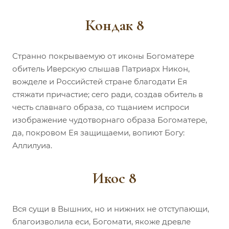
Кондак 8
Странно покрываемую от иконы Богоматере
обитель Иверскую слышав Патриарх Никон,
вожделе и Российстей стране благодати Ея
стяжати причастие; сего ради, создав обитель в
честь славнаго образа, со тщанием испроси
изображение чудотворнаго образа Богоматере,
да, покровом Ея защищаеми, вопиют Богу:
Аллилуиа.
Икос 8
Вся сущи в Вышних, но и нижних не отступающи,
благоизволила еси, Богомати, якоже древле