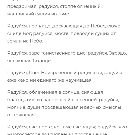
предзримая; радуйся, столпе огненный,
наставляяй сущия во тьме.
Радуйся, лествице, досязающая до Небес, еюже
сниде Бог; радуйся, мосте, преводяй сущих от
земли на Небо.
Радуйся, заре таинственнаго дне; радуйся, Звездо,
являющая Солнце.
Радуйся, Свет Неизреченный родившая; радуйся,
еже како ни единаго же научившая.
Радуйся, облеченная в солнце, сияющая
благодатию и славою всей вселенней; радуйся,
молние, души просвещающая и верных смыслы
озаряющая.
Радуйся, светлосте, во тьме светящая; радуйся, яко
многосветлое возсияваеши просвещение.