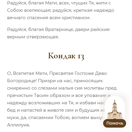
Радуйся, благая Мати, всех, чтущих Тя, жити с
Собою вселяющая; радуйся, крепкая надеждо
вечнаго спасения всем христианом.
Радуйся, благая Вратарнице, двери райския
верным отверзающая.
Кондак 13
О, Всепетая Мати, Пресвятая Госпоже Дево
Богородице! Призри на нас, приносящих
смиренно со слезами малыя сия молитвы пред
пречистым Твоим образом и все упование и
надежду возложивших на Тя, и избави нас всех
бед и напастей в животе сем и будущия изми
муки, да, спасаемии Тобою, вопием выну:
Помочь
Аллилуиа.