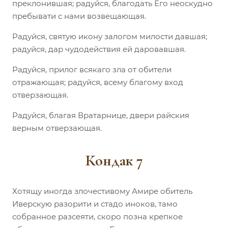
преклонившая; радуйся, благодать Его неоскудно
пребывати с нами возвещающая.
Радуйся, святую икону залогом милости давшая;
радуйся, дар чудодействия ей даровавшая.
Радуйся, прилог всякаго зла от обители
отражающая; радуйся, всему благому вход
отверзающая.
Радуйся, благая Вратарнице, двери райския
верным отверзающая.
Кондак 7
Хотящу иногда злочестивому Амире обитель
Иверскую разорити и стадо иноков, тамо
собранное разсеяти, скоро позна крепкое