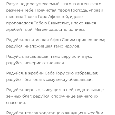
Разум недоразумеваемый глагола ангельскаго
разумен Тебе, Пречистая, творя Господь, управи
шествие Твое к Горе Афонстей, идеже
проповедася Тобою Евангелие, и тако явися
жребий Твой. Мы же радостно вопием:
Радуйся, освятившая Афон Своим пришествием;
радуйся, низложившая тамо идолов.
Радуйся, насадившая тамо веру истинную;
радуйся, неверие отгнавшая.
Радуйся, в жребий Себе Гору сию избравшая;
радуйся, благодать сему месту обещавшая.
Радуйся, верным, живущим в ней, подательнице
земных благ; радуйся, споручнице вечнаго их
спасения.
Радуйся, теплая ходатаице о живущих в жребии