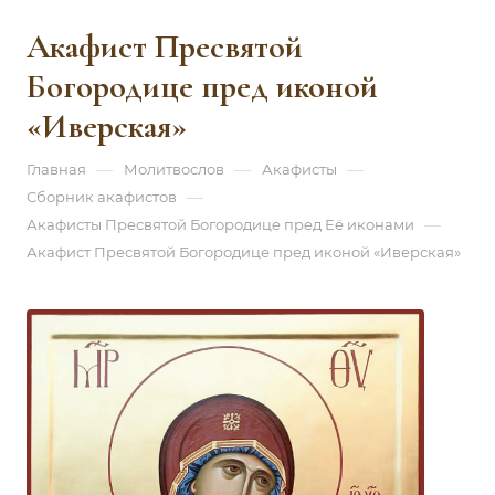
Акафист Пресвятой
Богородице пред иконой
«Иверская»
—
—
—
Главная
Молитвослов
Акафисты
—
Сборник акафистов
—
Акафисты Пресвятой Богородице пред Её иконами
Акафист Пресвятой Богородице пред иконой «Иверская»