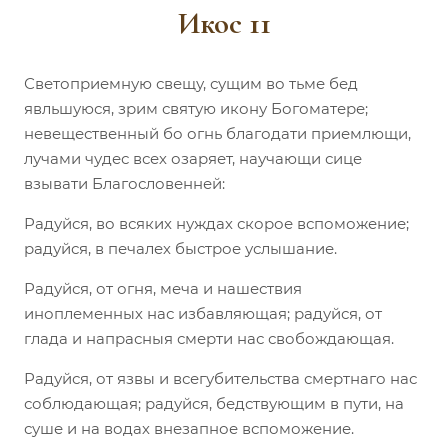
Икос 11
Светоприемную свещу, сущим во тьме бед
явльшуюся, зрим святую икону Богоматере;
невещественный бо огнь благодати приемлющи,
лучами чудес всех озаряет, научающи сице
взывати Благословенней:
Радуйся, во всяких нуждах скорое вспоможение;
радуйся, в печалех быстрое услышание.
Радуйся, от огня, меча и нашествия
иноплеменных нас избавляющая; радуйся, от
глада и напрасныя смерти нас свобождающая.
Радуйся, от язвы и всегубительства смертнаго нас
соблюдающая; радуйся, бедствующим в пути, на
суше и на водах внезапное вспоможение.