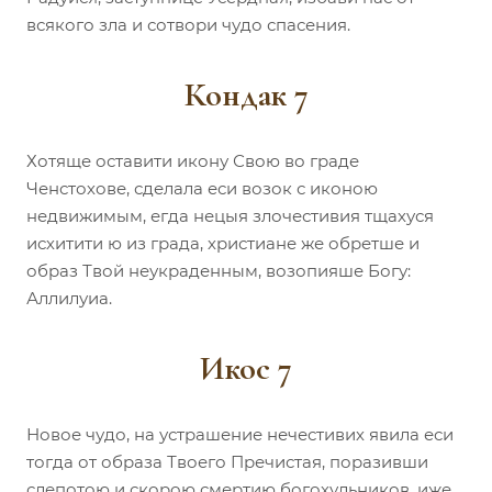
всякого зла и сотвори чудо спасения.
Кондак 7
Хотяще оставити икону Свою во граде
Ченстохове, сделала еси возок с иконою
недвижимым, егда нецыя злочестивия тщахуся
исхитити ю из града, христиане же обретше и
образ Твой неукраденным, возопияше Богу:
Аллилуиа.
Икос 7
Новое чудо, на устрашение нечестивих явила еси
тогда от образа Твоего Пречистая, поразивши
слепотою и скорою смертию богохульников, иже