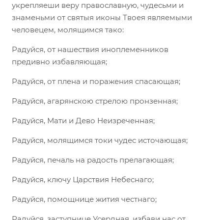
укрепляеши веру православную, чудесьми и
знаменьми от святыя иконы Твоея являемыми
человецем, молящимся тако:
Радуйся, от нашествия иноплеменников
предивно избавляющая;
Радуйся, от плена и поражения спасающая;
Радуйся, агарянскою стрелою пронзенная;
Радуйся, Мати и Дево Неизреченная;
Радуйся, молящимся токи чудес источающая;
Радуйся, печаль на радость прелагающая;
Радуйся, ключу Царствия Небеснаго;
Радуйся, помощнице жития честнаго;
Радуйся, заступнице Усердная, избави нас от