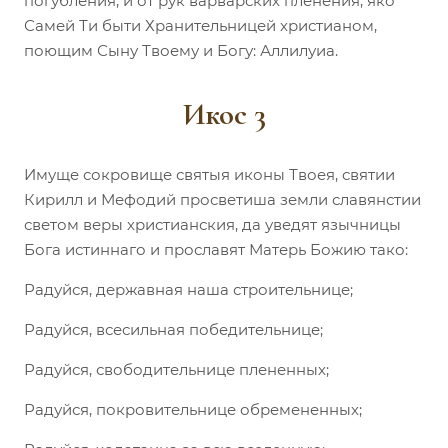
погубления, и от рук варварских пленения, яко
Самей Ти быти Хранительницей христианом,
поющим Сыну Твоему и Богу: Аллилуиа.
Икос 3
Имуще сокровище святыя иконы Твоея, святии
Кирилл и Мефодий просветиша земли славянстии
светом веры христианския, да уведят язычницы
Бога истиннаго и прославят Матерь Божию тако:
Радуйся, державная наша строительнице;
Радуйся, всесильная победительнице;
Радуйся, свободительнице плененных;
Радуйся, покровительнице обремененных;