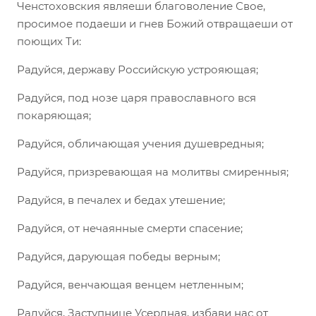
Ченстоховския являеши благоволение Свое,
просимое подаеши и гнев Божий отвращаеши от
поющих Ти:
Радуйся, державу Российскую устрояющая;
Радуйся, под нозе царя православного вся
покаряющая;
Радуйся, обличающая учения душевредныя;
Радуйся, призревающая на молитвы смиренныя;
Радуйся, в печалех и бедах утешение;
Радуйся, от нечаянные смерти спасение;
Радуйся, дарующая победы верным;
Радуйся, венчающая венцем нетленным;
Радуйся, Заступнице Усердная, избави нас от