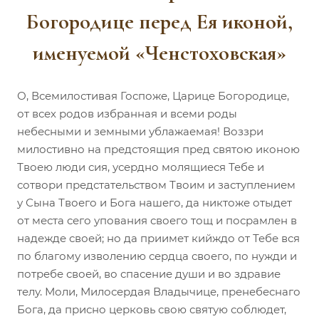
Богородице перед Ея иконой,
именуемой «Ченстоховская»
О, Всемилостивая Госпоже, Царице Богородице,
от всех родов избранная и всеми роды
небесными и земными ублажаемая! Воззри
милостивно на предстоящия пред святою иконою
Твоею люди сия, усердно молящиеся Тебе и
сотвори предстательством Твоим и заступлением
у Сына Твоего и Бога нашего, да никтоже отыдет
от места сего упования своего тощ и посрамлен в
надежде своей; но да приимет кийждо от Тебе вся
по благому изволению сердца своего, по нужди и
потребе своей, во спасение души и во здравие
телу. Моли, Милосердая Владычице, пренебеснаго
Бога, да присно церковь свою святую соблюдет,