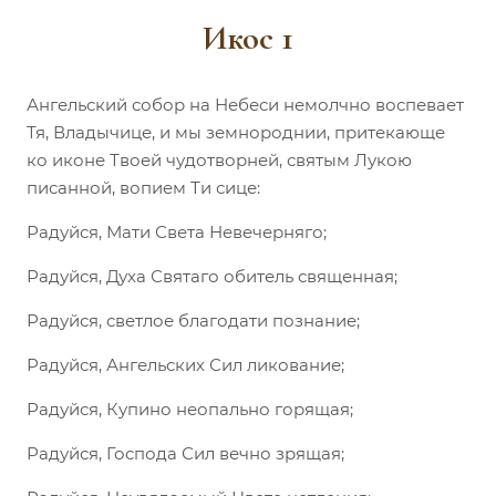
Икос 1
Ангельский собор на Небеси немолчно воспевает
Тя, Владычице, и мы земнороднии, притекающе
ко иконе Твоей чудотворней, святым Лукою
писанной, вопием Ти сице:
Радуйся, Мати Света Невечерняго;
Радуйся, Духа Святаго обитель священная;
Радуйся, светлое благодати познание;
Радуйся, Ангельских Сил ликование;
Радуйся, Купино неопально горящая;
Радуйся, Господа Сил вечно зрящая;