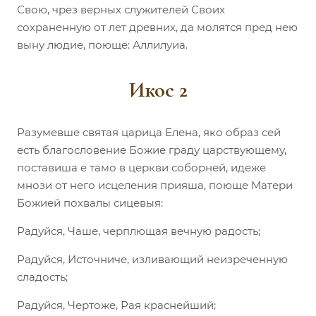
Свою, чрез верных служителей Своих
сохраненную от лет древних, да молятся пред нею
выну людие, поюще: Аллилуиа.
Икос 2
Разумевше святая царица Елена, яко образ сей
есть благословение Божие граду царствующему,
поставиша е тамо в церкви соборней, идеже
мнози от него исцеления прияша, поюще Матери
Божией похвалы сицевыя:
Радуйся, Чаше, черплющая вечную радость;
Радуйся, Источниче, изливающий неизреченную
сладость;
Радуйся, Чертоже, Рая краснейший;