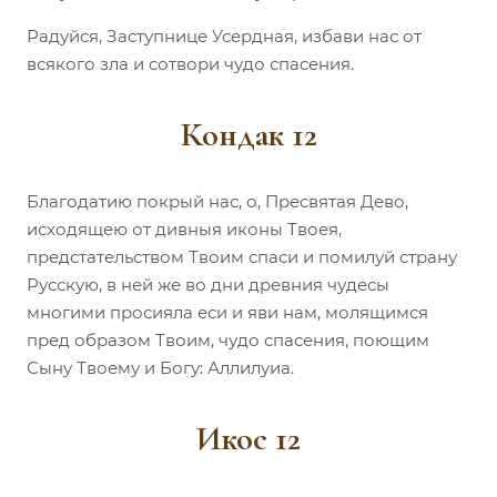
Радуйся, Заступнице Усердная, избави нас от
всякого зла и сотвори чудо спасения.
Кондак 12
Благодатию покрый нас, о, Пресвятая Дево,
исходящею от дивныя иконы Твоея,
предстательством Твоим спаси и помилуй страну
Русскую, в ней же во дни древния чудесы
многими просияла еси и яви нам, молящимся
пред образом Твоим, чудо спасения, поющим
Сыну Твоему и Богу: Аллилуиа.
Икос 12