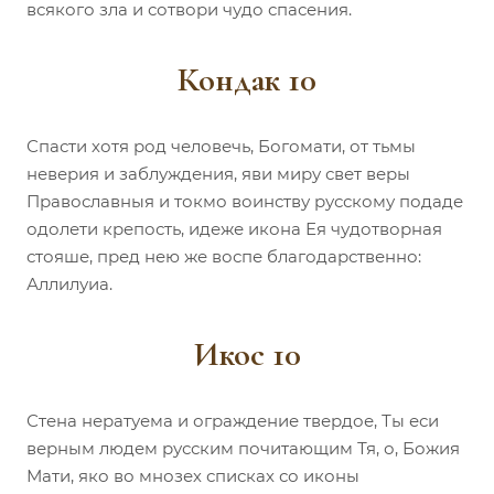
всякого зла и сотвори чудо спасения.
Кондак 10
Спасти хотя род человечь, Богомати, от тьмы
неверия и заблуждения, яви миру свет веры
Православныя и токмо воинству русскому подаде
одолети крепость, идеже икона Ея чудотворная
стояше, пред нею же воспе благодарственно:
Аллилуиа.
Икос 10
Стена нератуема и ограждение твердое, Ты еси
верным людем русским почитающим Тя, о, Божия
Мати, яко во мнозех списках со иконы