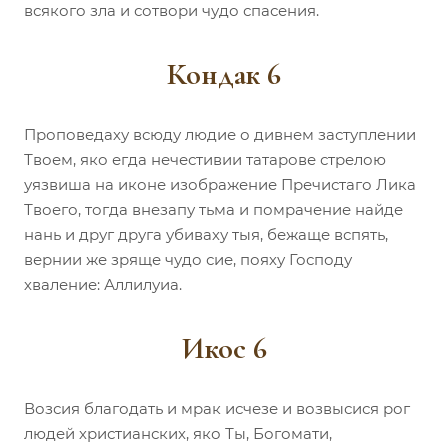
всякого зла и сотвори чудо спасения.
Кондак 6
Проповедаху всюду людие о дивнем заступлении
Твоем, яко егда нечестивии татарове стрелою
уязвиша на иконе изображение Пречистаго Лика
Твоего, тогда внезапу тьма и помрачение найде
нань и друг друга убиваху тыя, бежаще вспять,
вернии же зряще чудо сие, пояху Господу
хваление: Аллилуиа.
Икос 6
Возсия благодать и мрак исчезе и возвысися рог
людей христианских, яко Ты, Богомати,