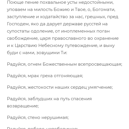
Поюще пение похвальное усты недостойными,
уповаем на милость Божию и Твое, о, Богомати,
заступление и ходатайство за нас, грешных, пред
Господем, яко да дарует державе русстей на
супостаты одоление, от иноплеменных поган
свобождение, царя православного во охранение
и к Царствию Небесному путевождение, и выну
буди с нами, зовущими Ти:
Радуйся, огнем Божественным всепросвещающая;
Радуйся, мрак греха отгоняющая;
Радуйся, жестокости наших сердец умягчение;
Радуйся, заблудших на путь спасения
возвращение;
Радуйся, стено нерушимая;
Радуйся, победо непобедимая;