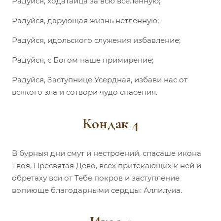
Радуйся, ходатаица за всю вселенную;
Радуйся, дарующая жизнь нетленную;
Радуйся, идольского служения избавление;
Радуйся, с Богом наше примирение;
Радуйся, Заступнице Усердная, избави нас от
всякого зла и сотвори чудо спасения.
Кондак 4
В бурныя дни смут и нестроений, спасаше икона
Твоя, Пресвятая Дево, всех притекающих к ней и
обретаху вси от Тебе покров и заступление
вопиюще благодарными сердцы: Аллилуиа.