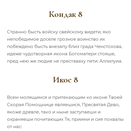
Кондак 8
Странно бысть войску свейскому видети, яко
непобедимое доселе грозное воинство их
побеждено бысть внезапу близ града Ченстохова,
идеже чудотворная икона Богоматери стояше,
пред нею же людие не преставаху пети: Аллилуиа.
Икос 8
Всем молящимся и притекающим ко иконе Твоей
Скорая Помощнице являешися, Пресвятая Дево,
якоже древле, тако и ныне заступаеши и
охраняеши почитающих Тя, приими и сия похвалы
от нас: