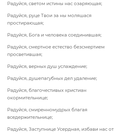
Радуйся, светом истины нас озаряющая;
Радуйся, руце Твои за ны моляшася
простирающая;
Радуйся, Бога и человека соединившая;
Радуйся, смертное естество безсмертием
просветившая;
Радуйся, верных душ услаждение;
Радуйся, душепагубных дел удаление;
Радуйся, благочестивых христиан
окормительнице;
Радуйся, смиренномудрых благая
вседержительнице;
Радуйся, Заступнице Усердная, избави нас от