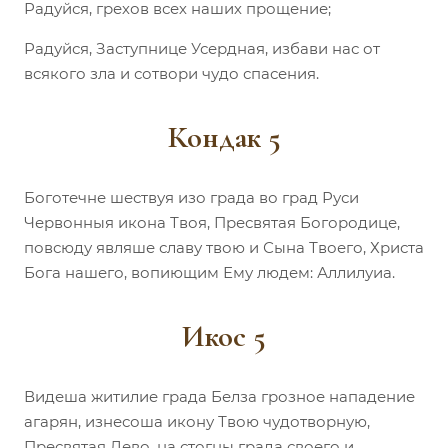
Радуйся, грехов всех наших прощение;
Радуйся, Заступнице Усердная, избави нас от
всякого зла и сотвори чудо спасения.
Кондак 5
Боготечне шествуя изо града во град Руси
Червонныя икона Твоя, Пресвятая Богородице,
повсюду являше славу твою и Сына Твоего, Христа
Бога нашего, вопиющим Ему людем: Аллилуиа.
Икос 5
Видеша житилие града Белза грозное нападение
агарян, изнесоша икону Твою чудотворную,
Пресвятая Дево, на стогны града своего и