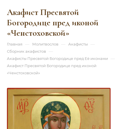
Акафист Пресвятой
Богородице пред иконой
«Ченстоховской»
—
—
—
Главная
Молитвослов
Акафисты
—
Сборник акафистов
—
Акафисты Пресвятой Богородице пред Её иконами
Акафист Пресвятой Богородице пред иконой
«Ченстоховской»