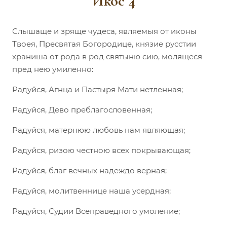
Икос 4
Слышаще и зряще чудеса, являемыя от иконы
Твоея, Пресвятая Богородице, князие русстии
храниша от рода в род святыню сию, молящеся
пред нею умиленно:
Радуйся, Агнца и Пастыря Мати нетленная;
Радуйся, Дево преблагословенная;
Радуйся, матернюю любовь нам являющая;
Радуйся, ризою честною всех покрывающая;
Радуйся, благ вечных надеждо верная;
Радуйся, молитвеннице наша усердная;
Радуйся, Судии Всеправедного умоление;