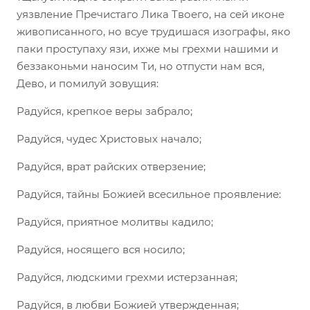
уязвление Пречистаго Лика Твоего, на сей иконе
живописанного, но всуе трудишася изографы, яко
паки проступаху язи, ихже мы грехми нашими и
беззаконьми наносим Ти, но отпусти нам вся,
Дево, и помилуй зовущия:
Радуйся, крепкое веры забрало;
Радуйся, чудес Христовых начало;
Радуйся, врат райских отверзение;
Радуйся, тайны Божией всесильное проявление:
Радуйся, приятное молитвы кадило;
Радуйся, носящего вся носило;
Радуйся, людскими грехми истерзанная;
Радуйся, в любви Божией утвержденная;