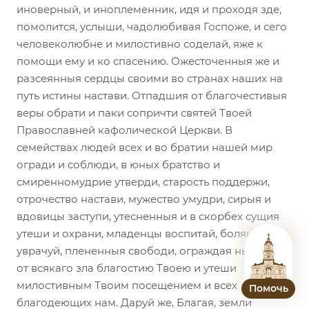
иноверный, и иноплеменник, идя и проходя зде,
помолится, услыши, чадолюбивая Госпоже, и сего
человеколюбне и милостивно соделай, яже к
помощи ему и ко спасению. Ожесточенныя же и
разсеянныя сердцы своими во странах наших на
путь истины настави. Отпадшия от благочестивыя
веры обрати и паки сопричти святей Твоей
Православней кафолической Церкви. В
семействах людей всех и во братии нашей мир
огради и соблюди, в юных братство и
смиренномудрие утверди, старость поддержи,
отрочество настави, мужество умудри, сирыя и
вдовицы заступи, утесненныя и в скорбех сущия
утеши и охрани, младенцы воспитай, болящия
уврачуй, плененныя свободи, ограждая ны выну
от всякаго зла благостию Твоею и утеши
милостивным Твоим посещением и всех
Помочь
благодеющих нам. Даруй же, Благая, земли