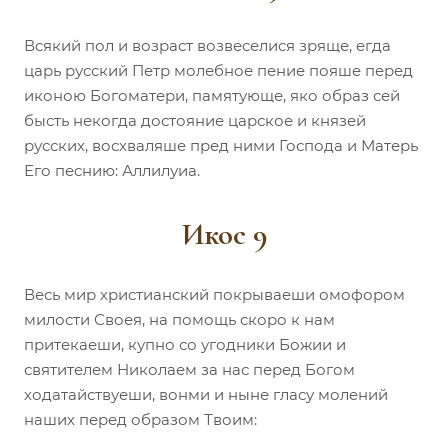
Всякий пол и возраст возвеселися зряще, егда
царь русский Петр молебное пение пояше перед
иконою Богоматери, памятующе, яко образ сей
бысть некогда достояние царское и князей
русских, восхваляше пред ними Господа и Матерь
Его песнию: Аллилуиа.
Икос 9
Весь мир христианский покрываеши омофором
милости Своея, на помощь скоро к нам
притекаеши, купно со угодники Божии и
святителем Николаем за нас перед Богом
ходатайствуеши, вонми и ныне гласу молений
наших перед образом Твоим: