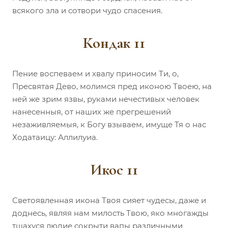
всякого зла и сотвори чудо спасения.
Кондак 11
Пение воспеваем и хвалу приносим Ти, о,
Пресвятая Дево, молимся пред иконою Твоею, на
ней же зрим язвы, руками нечестивых человек
нанесенныя, от наших же прегрешений
незаживляемыя, к Богу взываем, имуще Тя о нас
Ходатаицу: Аллилуиа.
Икос 11
Светоявленная икона Твоя сияет чудесы, даже и
доднесь, являя нам милость Твою, яко многажды
тщахуся людие сокрыти вапы различными