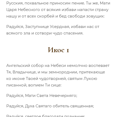
Русския, похвальное приносим пение. Ты же, Мати
Царя Небесного от всякия избави напасти страну
нашу и от всех скорбей и бед свободи зовущих:
Радуйся, Заступнице Усердная, избави нас от
всякого зла и сотвори чудо спасения.
Икос 1
Ангельский собор на Небеси немолчно воспевает
Тя, Владычице, и мы земнороднии, притекающе
ко иконе Твоей чудотворней, святым Лукою
писанной, вопием Ти сице:
Радуйся, Мати Света Невечерняго;
Радуйся, Духа Святаго обитель священная;
Радуйся, светлое благодати познание;