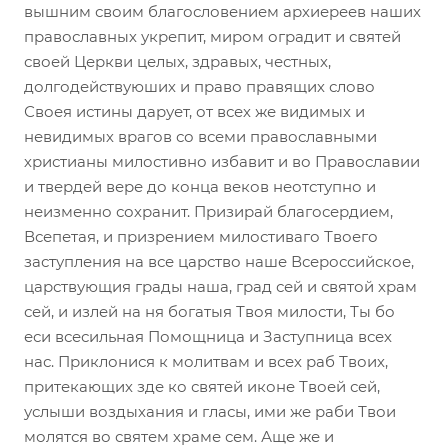
вышним своим благословением архиереев наших
православных укрепит, миром оградит и святей
своей Церкви целых, здравых, честных,
долгодействуюших и право правящих слово
Своея истины дарует, от всех же видимых и
невидимых врагов со всеми православными
христианы милостивно избавит и во Православии
и твердей вере до конца веков неотступно и
неизменно сохранит. Призирай благосердием,
Всепетая, и призрением милостиваго Твоего
заступления на все царство наше Всероссийское,
царствующия грады наша, град сей и святой храм
сей, и излей на ня богатыя Твоя милости, Ты бо
еси всесильная Помощница и Заступница всех
нас. Приклонися к молитвам и всех раб Твоих,
притекающих зде ко святей иконе Твоей сей,
услыши воздыхания и гласы, ими же раби Твои
молятся во святем храме сем. Аще же и