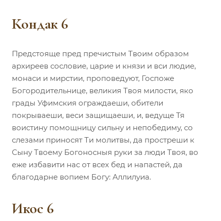
Кондак 6
Предстояще пред пречистым Твоим образом
архиреев сословие, царие и князи и вси людие,
монаси и мирстии, проповедуют, Госпоже
Богородительнице, великия Твоя милости, яко
грады Уфимския ограждаеши, обители
покрываеши, веси защищаеши, и, ведуще Тя
воистину помощницу сильну и непобедиму, со
слезами приносят Ти молитвы, да простреши к
Сыну Твоему Богоносныя руки за люди Твоя, во
еже избавити нас от всех бед и напастей, да
благодарне вопием Богу: Аллилуиа.
Икос 6