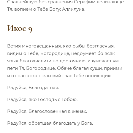
Славнейшую без сравнения Серафим величающе
Тя, вопием о Тебе Богу: Аллилуиа.
Икос 9
Ветия многовещанныя, яко рыбы безгласныя,
видим о Тебе, Богородице, недоумеет бо всяк
язык благохвалити по достоянию, изумевает ум
пети Тя, Богородице. Обаче благая сущи, приими
и от нас архангельский глас Тебе вопиющих:
Радуйся, Благодатная.
Радуйся, яко Господь с Тобою.
Радуйся, Благословенная в женах.
Радуйся, обретшая благодать у Бога.