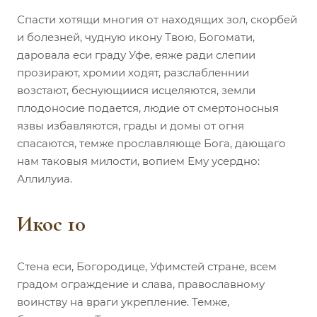
Спасти хотящи многия от находящих зол, скорбей
и болезней, чудную икону Твою, Богомати,
даровала еси граду Уфе, еяже ради слепии
прозирают, хромии ходят, разслабленнии
возстают, беснующиися исцеляются, земли
плодоносие подается, людие от смертоносныя
язвы избавляются, грады и домы от огня
спасаются, темже прославляюще Бога, дающаго
нам таковыя милости, вопием Ему усердно:
Аллилуиа.
Икос 10
Стена еси, Богородице, Уфимстей стране, всем
градом ограждение и слава, православному
воинству на враги укрепление. Темже,