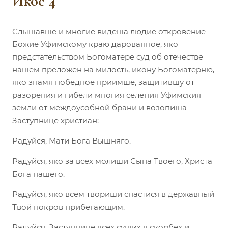
Икос 4
Слышавше и многие видеша людие откровение
Божие Уфимскому краю дарованное, яко
предстательством Богоматере суд об отечестве
нашем преложен на милость, икону Богоматерню,
яко знамя победное приимше, защитившу от
разорения и гибели многия селения Уфимския
земли от междоусобной брани и возопиша
Заступнице христиан:
Радуйся, Мати Бога Вышняго.
Радуйся, яко за всех молиши Сына Твоего, Христа
Бога нашего.
Радуйся, яко всем твориши спастися в державный
Твой покров прибегающим.
Радуйся, Заступнице всех сущих в скорбех и