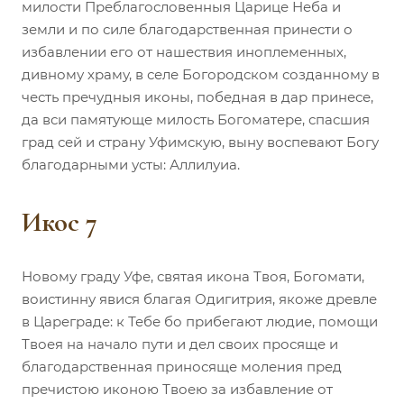
милости Преблагословенныя Царице Неба и
земли и по силе благодарственная принести о
избавлении его от нашествия иноплеменных,
дивному храму, в селе Богородском созданному в
честь пречудныя иконы, победная в дар принесе,
да вси памятующе милость Богоматере, спасшия
град сей и страну Уфимскую, выну воспевают Богу
благодарными усты: Аллилуиа.
Икос 7
Новому граду Уфе, святая икона Твоя, Богомати,
воистинну явися благая Одигитрия, якоже древле
в Цареграде: к Тебе бо прибегают людие, помощи
Твоея на начало пути и дел своих просяще и
благодарственная приносяще моления пред
пречистою иконою Твоею за избавление от