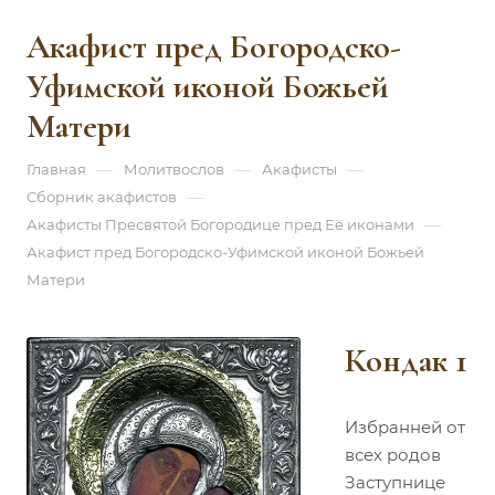
Акафист пред Богородско-
Уфимской иконой Божьей
Матери
—
—
—
Главная
Молитвослов
Акафисты
—
Сборник акафистов
—
Акафисты Пресвятой Богородице пред Её иконами
Акафист пред Богородско-Уфимской иконой Божьей
Матери
Кондак 1
Избранней от
всех родов
Заступнице