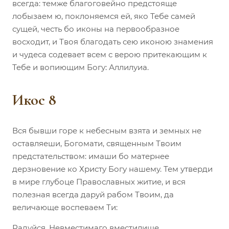
всегда: темже благоговейно предстояще
лобызаем ю, поклоняемся ей, яко Тебе самей
сущей, честь бо иконы на первообразное
восходит, и Твоя благодать сею иконою знамения
и чудеса содевает всем с верою притекающим к
Тебе и вопиющим Богу: Аллилуиа.
Икос 8
Вся бывши горе к небесным взята и земных не
оставляеши, Богомати, священным Твоим
предстательством: имаши бо матернее
дерзновение ко Христу Богу нашему. Тем утверди
в мире глубоце Православных житие, и вся
полезная всегда даруй рабом Твоим, да
величающе воспеваем Ти:
Радуйся, Невместимаго вместилище.