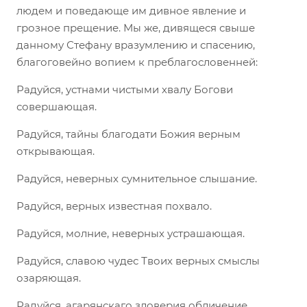
людем и поведающе им дивное явление и
грозное прещение. Мы же, дивящеся свыше
данному Стефану вразумлению и спасению,
благоговейно вопием к преблагословенней:
Радуйся, устнами чистыми хвалу Богови
совершающая.
Радуйся, тайны благодати Божия верным
открывающая.
Радуйся, неверных сумнительное слышание.
Радуйся, верных известная похвало.
Радуйся, молние, неверных устрашающая.
Радуйся, славою чудес Твоих верных смыслы
озаряющая.
Радуйся, агарянскаго зловерия обличение.