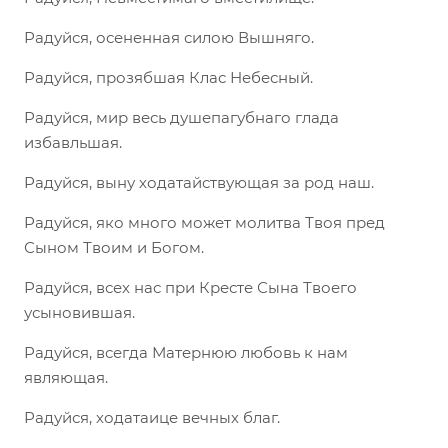
Радуйся, осененная силою Вышняго.
Радуйся, прозябшая Клас Небесный.
Радуйся, мир весь душепагубнаго глада
избавльшая.
Радуйся, выну ходатайствующая за род наш.
Радуйся, яко много может молитва Твоя пред
Сыном Твоим и Богом.
Радуйся, всех нас при Кресте Сына Твоего
усыновившая.
Радуйся, всегда Матернюю любовь к нам
являющая.
Радуйся, ходатаице вечных благ.