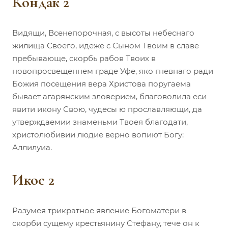
Кондак 2
Видящи, Всенепорочная, с высоты небеснаго
жилища Своего, идеже с Сыном Твоим в славе
пребывающе, скорбь рабов Твоих в
новопросвещеннем граде Уфе, яко гневнаго ради
Божия посещения вера Христова поругаема
бывает агарянским зловерием, благоволила еси
явити икону Свою, чудесы ю прославляющи, да
утверждаемии знаменьми Твоея благодати,
христолюбивии людие верно вопиют Богу:
Аллилуиа.
Икос 2
Разумея трикратное явление Богоматери в
скорби сущему крестьянину Стефану, тече он к