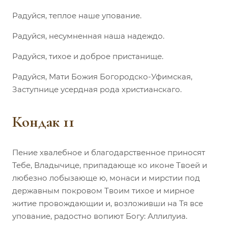
Радуйся, теплое наше упование.
Радуйся, несумненная наша надеждо.
Радуйся, тихое и доброе пристанище.
Радуйся, Мати Божия Богородско-Уфимская,
Заступнице усердная рода христианскаго.
Кондак 11
Пение хвалебное и благодарственное приносят
Тебе, Владычице, припадающе ко иконе Твоей и
любезно лобызающе ю, монаси и мирстии под
державным покровом Твоим тихое и мирное
житие провождающии и, возложивши на Тя все
упование, радостно вопиют Богу: Аллилуиа.