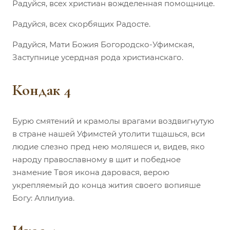
Радуйся, всех христиан вожделенная помощнице.
Радуйся, всех скорбящих Радосте.
Радуйся, Мати Божия Богородско-Уфимская,
Заступнице усердная рода христианскаго.
Кондак 4
Бурю смятений и крамолы врагами воздвигнутую
в стране нашей Уфимстей утолити тщашься, вси
людие слезно пред нею моляшеся и, видев, яко
народу православному в щит и победное
знамение Твоя икона даровася, верою
укрепляемый до конца жития своего вопияше
Богу: Аллилуиа.