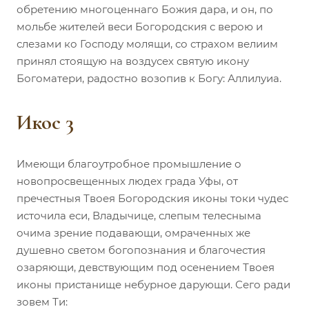
обретению многоценнаго Божия дара, и он, по
мольбе жителей веси Богородския с верою и
слезами ко Господу молящи, со страхом велиим
принял стоящую на воздусех святую икону
Богоматери, радостно возопив к Богу: Аллилуиа.
Икос 3
Имеющи благоутробное промышление о
новопросвещенных людех града Уфы, от
пречестныя Твоея Богородския иконы токи чудес
источила еси, Владычице, слепым телесныма
очима зрение подавающи, омраченных же
душевно светом богопознания и благочестия
озаряющи, девствующим под осенением Твоея
иконы пристанище небурное дарующи. Сего ради
зовем Ти: