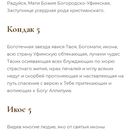
Радуйся, Мати Божия Богородско-Уфимская,
Заступнице усердная рода христианскаго.
Кондак 5
Боготечная звезда явися Твоя, Богомати, икона,
всю страну Уфимскую обтекающая, лучами чудес
Твоих осиявающая всех блуждающих по морю
страстнаго жития, мрак печалей и мглу всяких
недуг и скорбей прогоняющая и наставляющая на
путь спасения с верою к Тебе притекающих и
вопиющих к Богу: Аллилуиа.
Икос 5
Видев многие людие, яко от святыя иконы