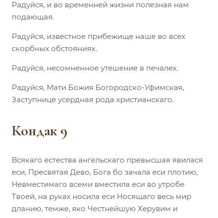
Радуйся, и во временней жизни полезная нам
подающая.
Радуйся, известное прибежище наше во всех
скорбных обстояниях.
Радуйся, несомненное утешение в печалех.
Радуйся, Мати Божия Богородско-Уфимская,
Заступнице усердная рода христианскаго.
Кондак 9
Всякаго естества ангельскаго превысшая явилася
еси, Пресвятая Дево, Бога бо зачала еси плотию,
Невместимаго всеми вместила еси во утробе
Твоей, на руках носила еси Носящаго весь мир
дланию, темже, яко Честнейшую Херувим и