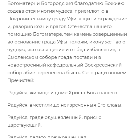
Богоматерни Богородския благодатию Божиею
содеваются многия чудеса, приемлют ю в
Покровительницу граду Уфи, в щит и ограждение
и, разорив козни врагов Отечества нашего
помощию Богоматере, тем камень совершенный
во основание града Уфы положи, икону же Твою
чудную, яко освящение и от бед избавление, в
Смоленском соборе града постави и в
новостроенный кафедральный Воскресенский
собор абие перенесена бысть. Сего ради вопием
Пречистей:
Радуйся, жилище и доме Христа Бога нашего.
Радуйся, вместилище неизреченныя Его славы.
Радуйся, граде одушевленный, присно
царствующий.
Радуйся, палато преукрашенная.