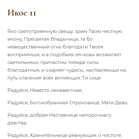
Икос 11
Яко светоприемную свещу, зрим Твою честную
икону, Пресвятая Владычице, та бо
невещественный огнь благодати Твоея
восприимши, и в подобиих ея новы возжигает
светильники, причастны тояжде силы
благодатныя, и озаряет чудесы, наставляющи на
путь спасения всех вопиющих Ти сице:
Радуйся, Невесто неневестная.
Радуйся, Богоизбранная Отроковице, Мати Дево.
Радуйся, добрая Наставнице непорочнаго
девства.
Радуйся, Хранительнице ревнующих о чистоте.