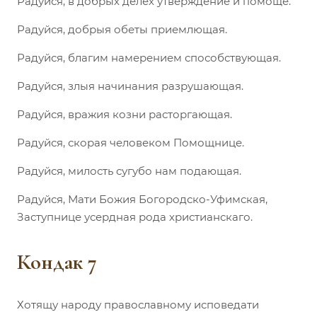
Радуйся, в добрых делех утверждение и помоще.
Радуйся, добрыя обеты приемлющая.
Радуйся, благим намерением способствующая.
Радуйся, злыя начинания разрушающая.
Радуйся, вражия козни расторгающая.
Радуйся, скорая человеком Помощнице.
Радуйся, милость сугубо нам подающая.
Радуйся, Мати Божия Богородско-Уфимская,
Заступнице усердная рода христианскаго.
Кондак 7
Хотящу народу православному исповедати