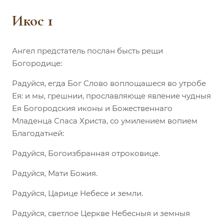
Икос 1
Ангел предстатель послан бысть рещи
Богородице:
Радуйся, егда Бог Слово воплощашеся во утробе
Ея: и мы, грешнии, прославляюще явление чудныя
Ея Богородския иконы и Божественнаго
Младенца Спаса Христа, со умилением вопием
Благодатней:
Радуйся, Богоизбранная отроковице.
Радуйся, Мати Божия.
Радуйся, Царице Небесе и земли.
Радуйся, светлое Церкве Небесныя и земныя