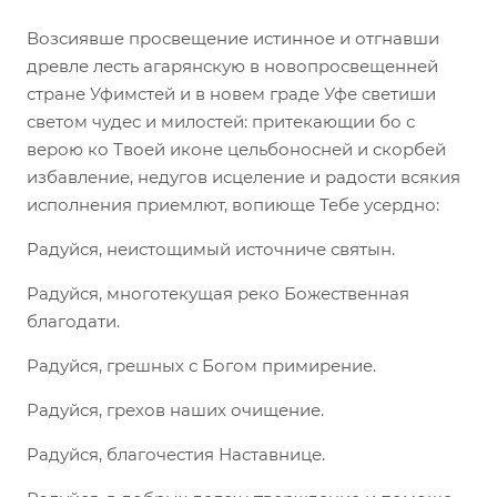
Возсиявше просвещение истинное и отгнавши
древле лесть агарянскую в новопросвещенней
стране Уфимстей и в новем граде Уфе светиши
светом чудес и милостей: притекающии бо с
верою ко Твоей иконе цельбоносней и скорбей
избавление, недугов исцеление и радости всякия
исполнения приемлют, вопиюще Тебе усердно:
Радуйся, неистощимый источниче святын.
Радуйся, многотекущая реко Божественная
благодати.
Радуйся, грешных с Богом примирение.
Радуйся, грехов наших очищение.
Радуйся, благочестия Наставнице.